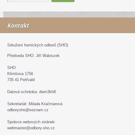
Kontakt
Sdružení hornických odborů (SHO)
Předseda SHO: Jiří Waloszek
SHO
Klimšova 1756
735 41 Petřvald
Datová schránka: dwm3kh8
Sekretariát: Milada Kračmarová
odborysho@seznam.cz
Správce webových stránek:
webmaster@odbory-sho.cz