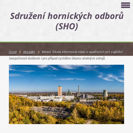
Sdružení hornických odborů
(SHO)
Úvod
Aktuality
Ministr Síkela informoval vládu o opatřeních pro zajištění
bezpečnosti dodávek i pro případ rychlého útlumu uhelných zdrojů