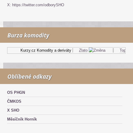
X: https://twitter.com/odborySHO
Burza komodity
Kurzy.cz
Komodity a deriváty
Zlato
Topný ole
Oblíbené odkazy
OS PHGN
ČMKOS
X SHO
Měsíčník Horník