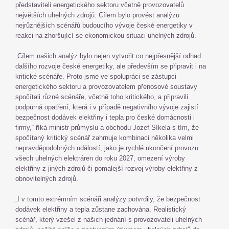
představiteli energetického sektoru včetně provozovatelů
největších uhelných zdrojů. Cílem bylo provést analýzu
nejrůznějších scénářů budoucího vývoje české energetiky v
reakci na zhoršující se ekonomickou situaci uhelných zdrojů.
„Cílem našich analýz bylo nejen vytvořit co nejpřesnější odhad
dalšího rozvoje české energetiky, ale především se připravit i na
kritické scénáře. Proto jsme ve spolupráci se zástupci
energetického sektoru a provozovatelem přenosové soustavy
spočítali různé scénáře, včetně toho kritického, a připravili
podpůrná opatření, která i v případě negativního vývoje zajistí
bezpečnost dodávek elektřiny i tepla pro české domácnosti i
firmy,“ říká ministr průmyslu a obchodu Jozef Síkela s tím, že
spočítaný kritický scénář zahrnuje kombinaci několika velmi
nepravděpodobných událostí, jako je rychlé ukončení provozu
všech uhelných elektráren do roku 2027, omezení výroby
elektřiny z jiných zdrojů či pomalejší rozvoj výroby elektřiny z
obnovitelných zdrojů.
„I v tomto extrémním scénáři analýzy potvrdily, že bezpečnost
dodávek elektřiny a tepla zůstane zachována. Realistický
scénář, který vzešel z našich jednání s provozovateli uhelných