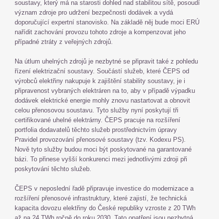
soustavy, který má na starosti dohled nad stabilitou sítě, posoudí
význam zdroje pro udržení bezpečnosti dodávek a vydá
doporučující expertní stanovisko. Na základě něj bude moci ERÚ
nařídit zachování provozu tohoto zdroje a kompenzovat jeho
případné ztráty z veřejných zdrojů.
Na útlum uhelných zdrojů je nezbytné se připravit také z pohledu
řízení elektrizační soustavy. Součástí služeb, které ČEPS od
výrobců elektřiny nakupuje k zajištění stability soustavy, je i
připravenost vybraných elektráren na to, aby v případě výpadku
dodávek elektrické energie mohly znovu nastartovat a obnovit
celou přenosovou soustavu. Tyto služby nyní poskytují tři
certifikované uhelné elektrárny. ČEPS pracuje na rozšíření
portfolia dodavatelů těchto služeb prostřednictvím úpravy
Pravidel provozování přenosové soustavy (tzv. Kodexu PS).
Nově tyto služby budou moci být poskytované na garantované
bázi. To přinese vyšší konkurenci mezi jednotlivými zdroji při
poskytování těchto služeb.
ČEPS v neposlední řadě připravuje investice do modernizace a
rozšíření přenosové infrastruktury, které zajistí, že technická
kapacita dovozu elektřiny do České republiky vzroste z 20 TWh
až na 24 TWh ročně do roku 2030. Tato opatření jsou nezbytná