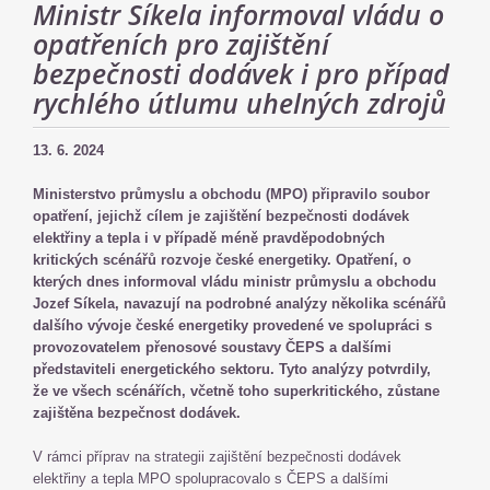
Ministr Síkela informoval vládu o
opatřeních pro zajištění
bezpečnosti dodávek i pro případ
rychlého útlumu uhelných zdrojů
13. 6. 2024
Ministerstvo průmyslu a obchodu (MPO) připravilo soubor
opatření, jejichž cílem je zajištění bezpečnosti dodávek
elektřiny a tepla i v případě méně pravděpodobných
kritických scénářů rozvoje české energetiky. Opatření, o
kterých dnes informoval vládu ministr průmyslu a obchodu
Jozef Síkela, navazují na podrobné analýzy několika scénářů
dalšího vývoje české energetiky provedené ve spolupráci s
provozovatelem přenosové soustavy ČEPS a dalšími
představiteli energetického sektoru. Tyto analýzy potvrdily,
že ve všech scénářích, včetně toho superkritického, zůstane
zajištěna bezpečnost dodávek.
V rámci příprav na strategii zajištění bezpečnosti dodávek
elektřiny a tepla MPO spolupracovalo s ČEPS a dalšími