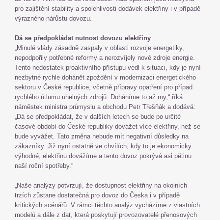
pro zajištění stability a spolehlivosti dodávek elektřiny i v případě
výrazného nárůstu dovozu.
Dá se předpokládat nutnost dovozu elektřiny
„Minulé vlády zásadně zaspaly v oblasti rozvoje energetiky,
nepodpořily potřebné reformy a nerozvíjely nové zdroje energie.
Tento nedostatek proaktivního přístupu vedl k situaci, kdy je nyní
nezbytné rychle dohánět zpoždění v modernizaci energetického
sektoru v České republice, včetně přípravy opatření pro případ
rychlého útlumu uhelných zdrojů. Doháníme to až my,“ říká
náměstek ministra průmyslu a obchodu Petr Třešňák a dodává:
„Dá se předpokládat, že v dalších letech se bude po určité
časové období do České republiky dovážet více elektřiny, než se
bude vyvážet. Tato změna nebude mít negativní důsledky na
zákazníky. Již nyní ostatně ve chvílích, kdy to je ekonomicky
výhodné, elektřinu dovážíme a tento dovoz pokrývá asi pětinu
naší roční spotřeby.“
„Naše analýzy potvrzují, že dostupnost elektřiny na okolních
trzích zůstane dostatečná pro dovoz do Česka i v případě
kritických scénářů. V rámci těchto analýz vycházíme z vlastních
modelů a dále z dat, která poskytují provozovatelé přenosových