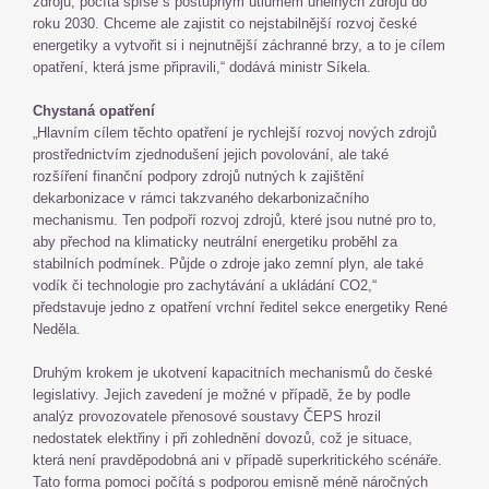
zdrojů, počítá spíše s postupným útlumem uhelných zdrojů do
roku 2030. Chceme ale zajistit co nejstabilnější rozvoj české
energetiky a vytvořit si i nejnutnější záchranné brzy, a to je cílem
opatření, která jsme připravili,“ dodává ministr Síkela.
Chystaná opatření
„Hlavním cílem těchto opatření je rychlejší rozvoj nových zdrojů
prostřednictvím zjednodušení jejich povolování, ale také
rozšíření finanční podpory zdrojů nutných k zajištění
dekarbonizace v rámci takzvaného dekarbonizačního
mechanismu. Ten podpoří rozvoj zdrojů, které jsou nutné pro to,
aby přechod na klimaticky neutrální energetiku proběhl za
stabilních podmínek. Půjde o zdroje jako zemní plyn, ale také
vodík či technologie pro zachytávání a ukládání CO2,“
představuje jedno z opatření vrchní ředitel sekce energetiky René
Neděla.
Druhým krokem je ukotvení kapacitních mechanismů do české
legislativy. Jejich zavedení je možné v případě, že by podle
analýz provozovatele přenosové soustavy ČEPS hrozil
nedostatek elektřiny i při zohlednění dovozů, což je situace,
která není pravděpodobná ani v případě superkritického scénáře.
Tato forma pomoci počítá s podporou emisně méně náročných