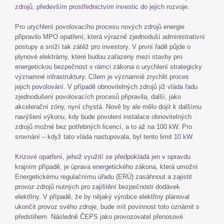
zdrojů, především prostřednictvím investic do jejich rozvoje.
Pro urychlení povolovacího procesu nových zdrojů energie
připravilo MPO opatření, která výrazně zjednoduší administrativní
postupy a sníží tak zátěž pro investory. V první řadě půjde o
plynové elektrárny, které budou zařazeny mezi stavby pro
energetickou bezpečnost v rámci zákona o urychlení strategicky
významné infrastruktury. Cílem je významně zrychlit proces
jejich povolování. V případě obnovitelných zdrojů již vláda řadu
zjednodušení povolovacích procesů připravila, další, jako
akcelerační zóny, nyní chystá. Nově by ale mělo dojít k dalšímu
navýšení výkonu, kdy bude povolení instalace obnovitelných
zdrojů možné bez potřebných licencí, a to až na 100 kW. Pro
srovnání – když tato vláda nastupovala, byl tento limit 10 kW.
Krizové opatření, jehož využití se předpokládá jen v opravdu
krajním případě, je úprava energetického zákona, která umožní
Energetickému regulačnímu úřadu (ERÚ) zasáhnout a zajistit
provoz zdrojů nutných pro zajištění bezpečnosti dodávek
elektřiny. V případě, že by nějaký výrobce elektřiny plánoval
ukončit provoz svého zdroje, bude mít povinnost toto oznámit s
předstihem. Následně ČEPS jako provozovatel přenosové