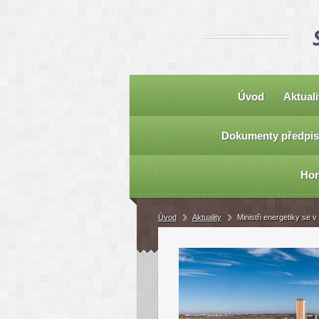
Úvod
Aktuali
Dokumenty předpis
Hor
Úvod
Aktuality
Ministři energetiky se 