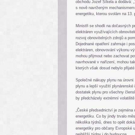
obchodu Jozef Síkela a dodává: „T
s nově navrženým mechanismem n
energetiku, kterou svolám na 13. 
Ministři se shodli na dočasných 
elektráren využívajících obnovitel
rozvoj obnovitelných zdrojů a pom
Dojednané opatření zahrnuje i pos
elektráren, obnovování výkonu vý
mohou přijmout nebo zachovat pov
navrhované v nařízení, mohou také
kterých však dosud nebylo přijaté
Společné nákupy plynu na úrovni 
plynu a lepší využití plynárenské 
dostatek plynu pro všechny člens
by předcházely extrémní volatilitě
„České předsednictví je zejména 
energetiku. Co by jindy trvalo měs
několika týdnů, dnes to opět dokáz
energetiky pro občany Evropské uni
nejbližší týdny i do budoucna.