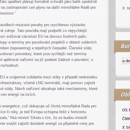
ato opatření plánuji formálně schválit jako balík společně
a zastropování cen plynu na další mimořádné Radě pro
X: h
prosince.“
pravidlech nouzové povahy pro urychlenou výstavbu
né zdroje. Tato pravidla mají podpořit co nejrychlejší
oci snižovat závislost EU na dovozu fosilních paliv.
tupy a termíny pro povolování projektů v oblasti solárních
Bur
roben (repowering) a tepelných čerpadel. Členské státy
olovací procedury, které jsou rychlejší než termíny
 aplikovat nařízení na již podané žádosti o povolení, u
Kurzy.cz
Komodity a deriv
 rozhodnutí.
EU a vzájemná solidarita mezi státy v případě nedostatku
infrastruktury, včetně LNG terminálů, mají pomoci zajistit
ké státy. Návrh nařízení obsahuje také mechanismy, které
Obl
 cen energií na trzích.
o energetice, což dokazuje už čtvrtá mimořádná Rada pro
OS 
íce či roky, je teď Evropa schopna řešit v horizontu
ala,“ říká ministr Síkela s tím, že se budou ministři
ČM
e snažit zajistit dostatek energií za přijatelné ceny pro
X S