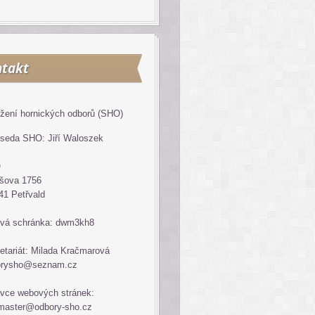
takt
žení hornických odborů (SHO)
seda SHO: Jiří Waloszek
O
šova 1756
41 Petřvald
vá schránka: dwm3kh8
etariát: Milada Kračmarová
orysho@seznam.cz
vce webových stránek:
master@odbory-sho.cz