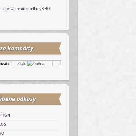
ttps://twitter.com/odborySHO
za komodity
áty
Zlato
Topný olej
Zemní plyn
íbené odkazy
PHGN
KOS
HO