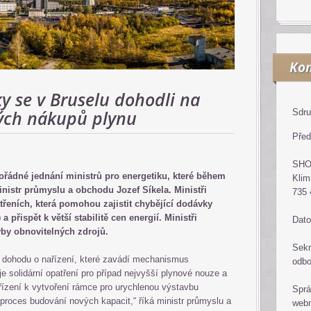
Kon
ky se v Bruselu dohodli na
ých nákupů plynu
Sdru
Před
SH
ořádné jednání ministrů pro energetiku, které během
Klim
nistr průmyslu a obchodu Jozef Síkela. Ministři
735 
řeních, která pomohou zajistit chybějící dodávky
 přispět k větší stabilitě cen energií. Ministři
Dato
vby obnovitelných zdrojů.
Sekr
ou dohodu o nařízení, které zavádí mechanismus
odb
e solidární opatření pro případ nejvyšší plynové nouze a
řízení k vytvoření rámce pro urychlenou výstavbu
Sprá
í proces budování nových kapacit,“ říká ministr průmyslu a
web