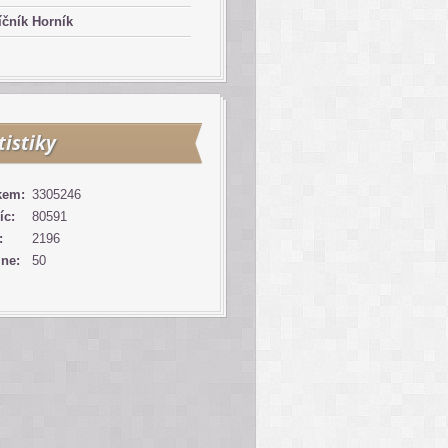
čník Horník
tistiky
kem:
3305246
íc:
80591
:
2196
ine:
50