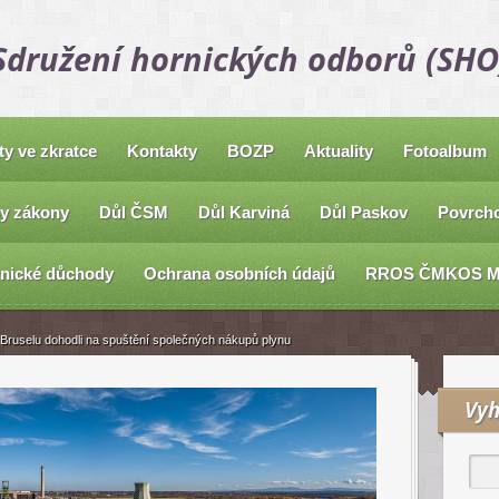
Sdružení hornických odborů (SHO
ty ve zkratce
Kontakty
BOZP
Aktuality
Fotoalbum
y zákony
Důl ČSM
Důl Karviná
Důl Paskov
Povrcho
nické důchody
Ochrana osobních údajů
RROS ČMKOS 
v Bruselu dohodli na spuštění společných nákupů plynu
Vyh