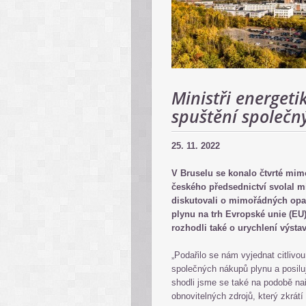
Ministři energeti
spuštění společn
25. 11. 2022
V Bruselu se konalo čtvrté mim
českého předsednictví svolal mi
diskutovali o mimořádných opat
plynu na trh Evropské unie (EU) a
rozhodli také o urychlení výsta
„Podařilo se nám vyjednat citliv
společných nákupů plynu a posiluj
shodli jsme se také na podobě na
obnovitelných zdrojů, který zkrát