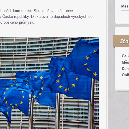
Měsí
í oběd, kam ministr Síkela přizval zástupce
České republiky. Diskutovali o dopadech vysokých cen
evropského průmyslu.
Sta
Cel
Měs
Den
Onl