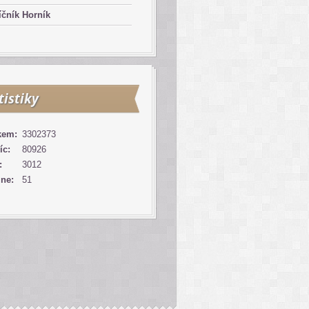
čník Horník
tistiky
kem:
3302373
íc:
80926
:
3012
ine:
51