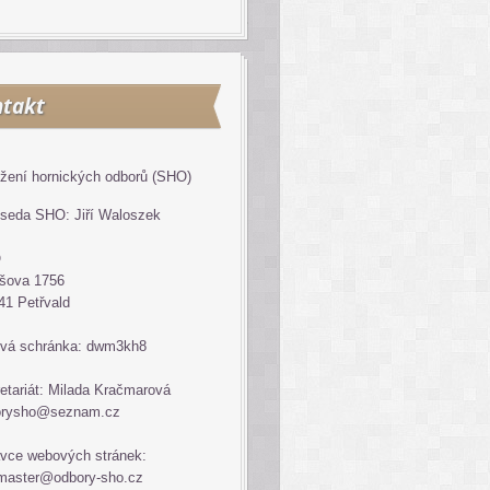
takt
žení hornických odborů (SHO)
seda SHO: Jiří Waloszek
O
šova 1756
41 Petřvald
vá schránka: dwm3kh8
etariát: Milada Kračmarová
orysho@seznam.cz
vce webových stránek:
master@odbory-sho.cz