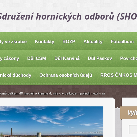
Sdružení hornických odborů (SHO
ty ve zkratce
Kontakty
BOZP
Aktuality
Fotoalbum
y zákony
Důl ČSM
Důl Karviná
Důl Paskov
Povrcho
nické důchody
Ochrana osobních údajů
RROS ČMKOS 
domů celkem 40 medailí a krásné 4. místo v celkovém pořadí mezi kraji
Vyh