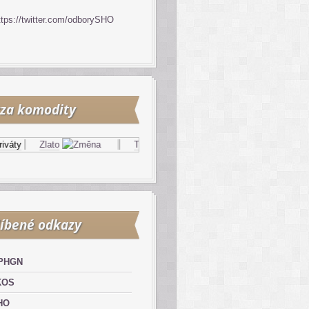
ttps://twitter.com/odborySHO
za komodity
áty
Zlato
Topný olej
Zemní plyn
íbené odkazy
PHGN
KOS
HO