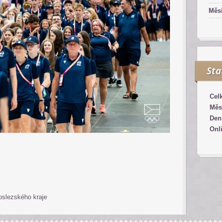
Měsí
Sta
Cel
Měs
Den
Onl
oslezského kraje