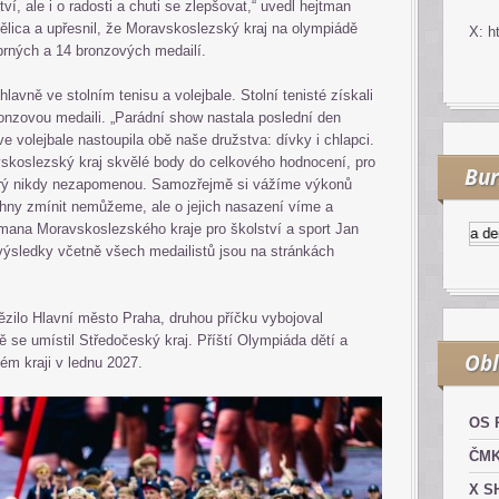
tví, ale i o radosti a chuti se zlepšovat,“ uvedl hejtman
lica a upřesnil, že Moravskoslezský kraj na olympiádě
X: h
íbrných a 14 bronzových medailí.
avně ve stolním tenisu a volejbale. Stolní tenisté získali
bronzovou medaili. „Parádní show nastala poslední den
e volejbale nastoupila obě naše družstva: dívky i chlapci.
vskoslezský kraj skvělé body do celkového hodnocení, pro
Bur
který nikdy nezapomenou. Samozřejmě si vážíme výkonů
hny zmínit nemůžeme, ale o jejich nasazení víme a
tmana Moravskoslezského kraje pro školství a sport Jan
Kurzy.cz
Komodity a deriv
výsledky včetně všech medailistů jsou na stránkách
ězilo Hlavní město Praha, druhou příčku vybojoval
ě se umístil Středočeský kraj. Příští Olympiáda dětí a
Obl
m kraji v lednu 2027.
OS 
ČM
X S