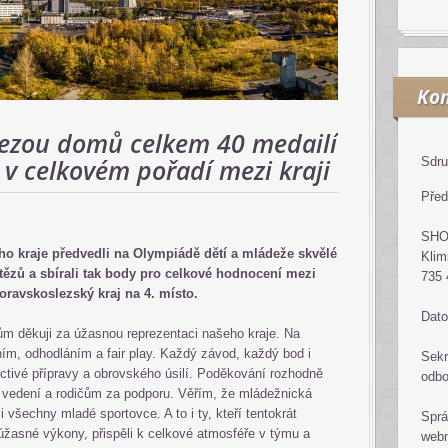
Kon
vezou domů celkem 40 medailí
 v celkovém pořadí mezi kraji
Sdru
Před
SH
o kraje předvedli na Olympiádě dětí a mládeže skvělé
Klim
tězů a sbírali tak body pro celkové hodnocení mezi
735 
Moravskoslezský kraj na 4. místo.
Dato
 děkuji za úžasnou reprezentaci našeho kraje. Na
ním, odhodláním a fair play. Každý závod, každý bod i
Sekr
tivé přípravy a obrovského úsilí. Poděkování rozhodně
odb
tní vedení a rodičům za podporu. Věřím, že mládežnická
 všechny mladé sportovce. A to i ty, kteří tentokrát
Sprá
i úžasné výkony, přispěli k celkové atmosféře v týmu a
web