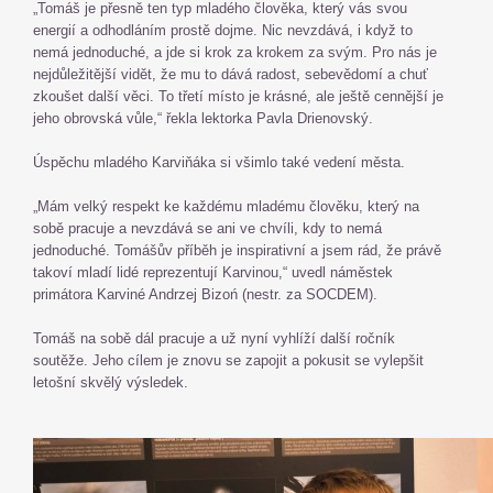
„Tomáš je přesně ten typ mladého člověka, který vás svou
energií a odhodláním prostě dojme. Nic nevzdává, i když to
nemá jednoduché, a jde si krok za krokem za svým. Pro nás je
nejdůležitější vidět, že mu to dává radost, sebevědomí a chuť
zkoušet další věci. To třetí místo je krásné, ale ještě cennější je
jeho obrovská vůle,“ řekla lektorka Pavla Drienovský.
Úspěchu mladého Karviňáka si všimlo také vedení města.
„Mám velký respekt ke každému mladému člověku, který na
sobě pracuje a nevzdává se ani ve chvíli, kdy to nemá
jednoduché. Tomášův příběh je inspirativní a jsem rád, že právě
takoví mladí lidé reprezentují Karvinou,“ uvedl náměstek
primátora Karviné Andrzej Bizoń (nestr. za SOCDEM).
Tomáš na sobě dál pracuje a už nyní vyhlíží další ročník
soutěže. Jeho cílem je znovu se zapojit a pokusit se vylepšit
letošní skvělý výsledek.