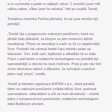
si to vyzkoušet a podat co nejlepší výkon. Z umístění jsem měl
velkou radost, vůbec jsem ho nečekal,“ řekl po soutěži Tomáš.
Tomášova maminka Pavlína přiznává, že na syna nemůže být
pyšnější.
„Tomáš žije s progresivním zrakovým postižením, které mu
přináší řadu překážek, se kterými se jeho vrstevníci běžně
nesetkávají. Přesto se nevzdává a snaží se žít co nejaktivnější
život. Poslední rok věnoval hodně času tréninku psaní na
klávesnici. Vím, kolik úsilí, trpělivosti a odhodlání ho to stálo.
Práce s počítačem a moderními technologiemi mu pomáhá být
samostatnější a otevírá mu nové možnosti. Proto je pro nás třetí
místo obrovskou radostí a důkazem, že vytrvalost a poctivá
práce mají smysl,“ uvedla.
Tomáš je klientem organizace KAFIRA o.p.s., která pomáhá
lidem se zrakovým postižením zvládat běžný život, posilovat
samostatnost, sebevědomí a učit se nové dovednosti – včetně
práce s kompenzačními pomůckami, moderními technologiemi
nebo Braillovým písmem.