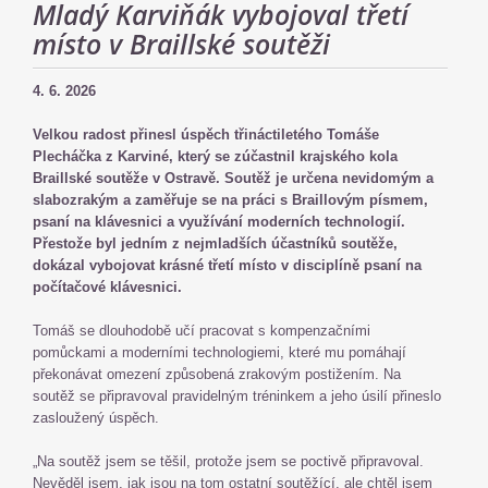
Mladý Karviňák vybojoval třetí
místo v Braillské soutěži
4. 6. 2026
Velkou radost přinesl úspěch třináctiletého Tomáše
Plecháčka z Karviné, který se zúčastnil krajského kola
Braillské soutěže v Ostravě. Soutěž je určena nevidomým a
slabozrakým a zaměřuje se na práci s Braillovým písmem,
psaní na klávesnici a využívání moderních technologií.
Přestože byl jedním z nejmladších účastníků soutěže,
dokázal vybojovat krásné třetí místo v disciplíně psaní na
počítačové klávesnici.
Tomáš se dlouhodobě učí pracovat s kompenzačními
pomůckami a moderními technologiemi, které mu pomáhají
překonávat omezení způsobená zrakovým postižením. Na
soutěž se připravoval pravidelným tréninkem a jeho úsilí přineslo
zasloužený úspěch.
„Na soutěž jsem se těšil, protože jsem se poctivě připravoval.
Nevěděl jsem, jak jsou na tom ostatní soutěžící, ale chtěl jsem