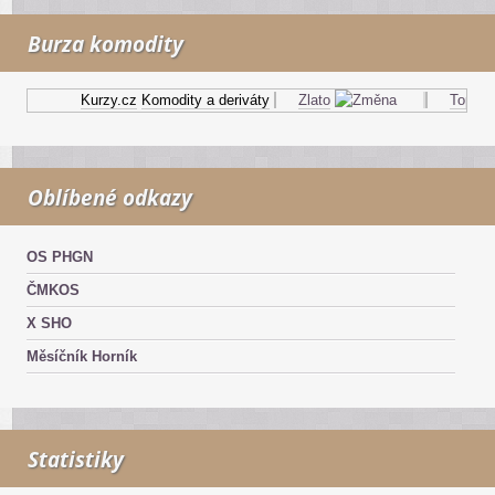
Burza komodity
Kurzy.cz
Komodity a deriváty
Zlato
Topný ol
Oblíbené odkazy
OS PHGN
ČMKOS
X SHO
Měsíčník Horník
Statistiky