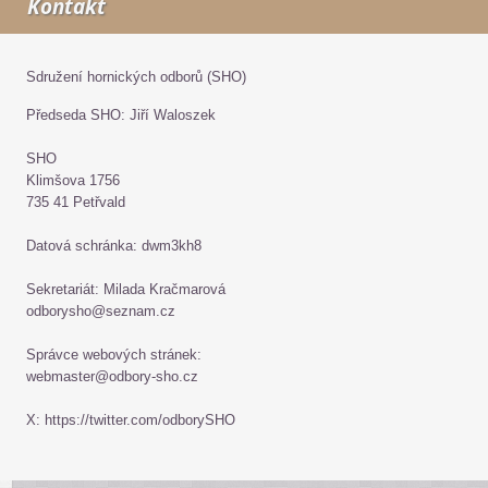
Kontakt
Sdružení hornických odborů (SHO)
Předseda SHO: Jiří Waloszek
SHO
Klimšova 1756
735 41 Petřvald
Datová schránka: dwm3kh8
Sekretariát: Milada Kračmarová
odborysho@seznam.cz
Správce webových stránek:
webmaster@odbory-sho.cz
X: https://twitter.com/odborySHO