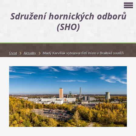
Sdružení hornických odborů
(SHO)
Úvod
Aktuality
Mladý Karviňák vybojoval třetí místo v Braillské soutěži