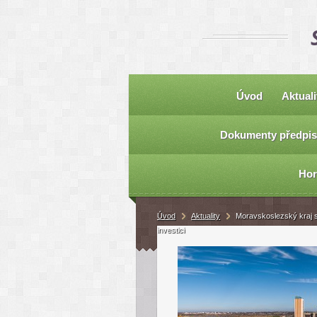
Úvod
Aktuali
Dokumenty předpis
Hor
Úvod
Aktuality
Moravskoslezský kraj s
investici