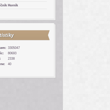
čník Horník
tistiky
kem:
3305047
íc:
80693
:
2338
ine:
40