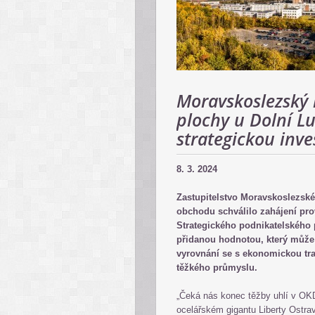
Moravskoslezský k
plochy u Dolní L
strategickou inves
8. 3. 2024
Zastupitelstvo Moravskoslezské
obchodu schválilo zahájení pro
Strategického podnikatelského
přidanou hodnotou, který může
vyrovnání se s ekonomickou tran
těžkého průmyslu.
„Čeká nás konec těžby uhlí v OKD 
ocelářském gigantu Liberty Ostrav