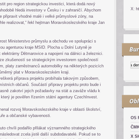
tit pro region strategickou investici, která dodá nový
X: h
louhodobě hledá investory v Česku i v zahraničí. Abychom
e připravit vhodné malé i velké průmyslové zóny, na
hle realizovat,“ řekl hejtman Moravskoslezského kraje Jan
arost Ministerstvo průmyslu a obchodu ve spolupráci s
ou agenturou kraje MSID. Plocha u Dolní Lutyně je
Bur
t elektrárny Dětmarovice a napojení na dálnici a železnici.
ze zkušeností se strategickým investorem společností
Kurzy.cz
Komodity a derivát
m, platy zaměstnanců automobilky na některých pozicích
průměrný plat v Moravskoslezském kraji.
veškerá příprava projektu probíhala takovým způsobem,
ístních občanů. Součástí přípravy projektu proto bude i
jasně zakotví jejich požadavky na stát a zaváže vládu k
, který je pověřen řízením státní agentury CzechInvest.
Obl
enal rozvoj Moravskoslezského kraje v oblasti školství,
ktuře a občanské vybavenosti.
OS 
ČM
tuto chvíli podařilo přilákat významného strategického
 následovat zcela jistě další subdodavatelé. Pokud se to
X S