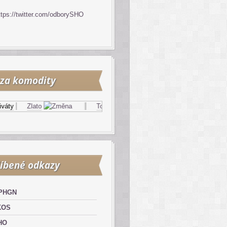
ttps://twitter.com/odborySHO
za komodity
y
Zlato
Topný olej
Zemní plyn
íbené odkazy
PHGN
KOS
HO