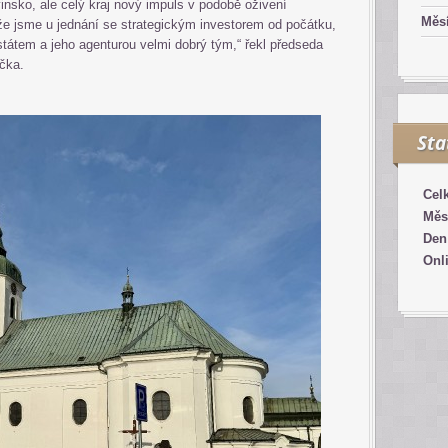
nsko, ale celý kraj nový impuls v podobě oživení
Měsí
že jsme u jednání se strategickým investorem od počátku,
státem a jeho agenturou velmi dobrý tým,“ řekl předseda
čka.
Sta
Cel
Měs
Den
Onl