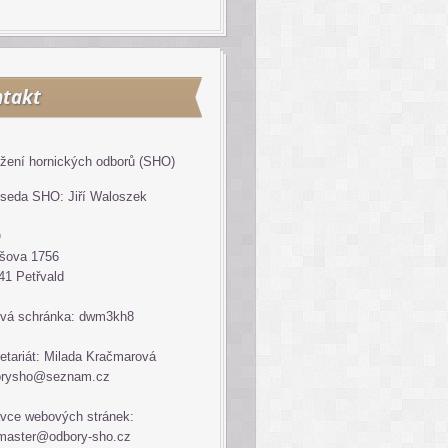
takt
žení hornických odborů (SHO)
seda SHO: Jiří Waloszek
O
šova 1756
41 Petřvald
vá schránka: dwm3kh8
etariát: Milada Kračmarová
orysho@seznam.cz
vce webových stránek:
master@odbory-sho.cz