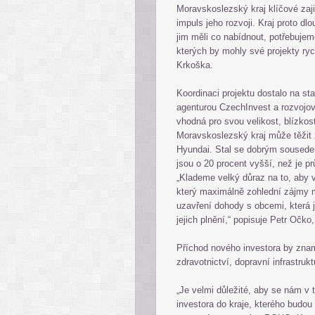
Moravskoslezský kraj klíčové zajis
impuls jeho rozvoji. Kraj proto d
jim měli co nabídnout, potřebujem
kterých by mohly své projekty ryc
Krkoška.
Koordinaci projektu dostalo na st
agenturou CzechInvest a rozvojov
vhodná pro svou velikost, blízkos
Moravskoslezský kraj může těžit 
Hyundai. Stal se dobrým sousede
jsou o 20 procent vyšší, než je 
„Klademe velký důraz na to, aby 
který maximálně zohlední zájmy m
uzavření dohody s obcemi, která 
jejich plnění,“ popisuje Petr Očko
Příchod nového investora by znam
zdravotnictví, dopravní infrastru
„Je velmi důležité, aby se nám v 
investora do kraje, kterého budou