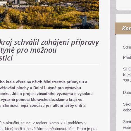
Kon
raj schválil zahájení přípravy
utyně pro možnou
Sdru
tici
Před
SH
Klim
735 
ho kraje včera na návrh Ministerstva průmyslu a
věřování plochy u Dolní Lutyně pro výstavbu
Dato
 parku. Jde o projekt zásadního významu s vysokou
 výrazně pomoci Moravskoslezskému kraji ve
Sekr
sformací, jejíž součástí je i útlum těžby uhlí a
odb
Sprá
a aktuální situaci v regionu komplikují problémy v
web
a, který patří k největším zaměstnavatelům. Proto je pro