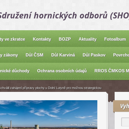
Sdružení hornických odborů (SHO
ty ve zkratce
Kontakty
BOZP
Aktuality
Fotoalbum
y zákony
Důl ČSM
Důl Karviná
Důl Paskov
Povrcho
nické důchody
Ochrana osobních údajů
RROS ČMKOS 
chválil zahájení přípravy plochy u Dolní Lutyně pro možnou strategickou
Vyh