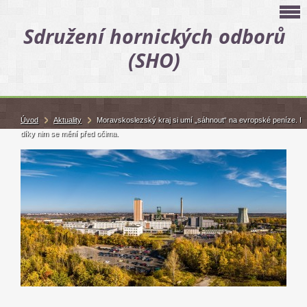
Sdružení hornických odborů
(SHO)
Úvod
Aktuality
Moravskoslezský kraj si umí „sáhnout“ na evropské peníze. I
díky nim se mění před očima.