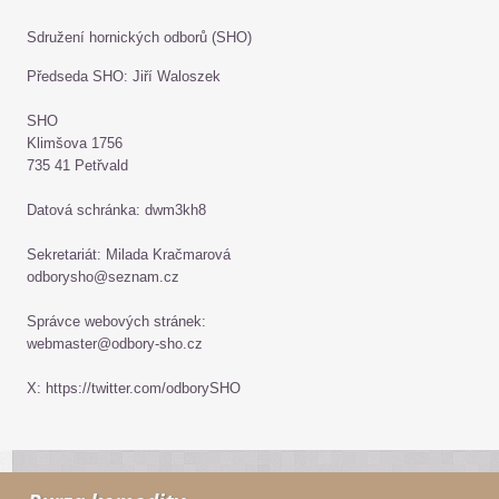
Sdružení hornických odborů (SHO)
Předseda SHO: Jiří Waloszek
SHO
Klimšova 1756
735 41 Petřvald
Datová schránka: dwm3kh8
Sekretariát: Milada Kračmarová
odborysho@seznam.cz
Správce webových stránek:
webmaster@odbory-sho.cz
X: https://twitter.com/odborySHO