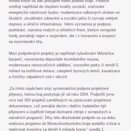
miliard korun se daří postupně měnit podobu kraje. Finance
směřují například do zlepšení kvality ovzduší, snižování
energetické náročnosti budov, modernizace odborných učeben ve
školách, zkvalitnění zdravotní a sociální péče či rozvoje veřejné
dopravy a silniční infrastruktury. Velmi významná je podpora
podnikání, zejména malých a středních firem, kterým evropské
fondy pomáhají nejen s rozjezdem, ale i s inovacemi a expanzí
na mezinárodní trhy.
Mezi podpořenými projekty je například vybudování Městečka
bezpečí, novostavba depozitáře bruntálského muzea,
modernizace nemocničních oddělení, vozového parku či téměř 5
miliard na kotlíkové dotace, zateplení bytových domů, kanalizace
a čističky odpadních vod v obcích.
„Za tímto úspěchem stojí systematická podpora projektové
přípravy, kterou kraj poskytuje již od roku 2004. Podpořili jsme
více než 650 projektů zaměřených na zpracování projektové
dokumentace, což pomáhá obcím i dalším žadatelům být
připraveni a úspěšně čerpat dostupné zdroje z evropských a
národních programů. Díky této dlouhodobé podpoře se za dobu
realizace programu do Moravskoslezského kraje podařilo získat a
realizovat investice za téměř 4 miliardy korun,“ uvedla 1.