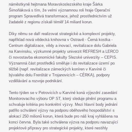
náměstkyně hejtmana Moravskoslezského kraje Šárka
Šimoňáková s tím, že velmi významnou roli hraje Operační
program Spravedlivá transformace, jehož prostřednictvím už
žadatelé z regionu získali téměř 14 miliard korun.
Díky němu se daří realizovat strategické a komplexní projekty,
například nová vědecká knihovna v Ostravě - Černá kostka -
Centrum digitalizace, vědy a inovací, revitalizace dolu Gabriela
na Karvinsku, výzkumné projekty univerzit REFRESH a LERCO
či novostavba ekonomické fakulty Slezské univerzity – CEPIS.
Významná část prostředků směřuje i do revitalizace území po
těžbě (např. revitalizace zámeckých koníren v Karviné či
bývalého dolu Frenštát v Trojanovicích – CÉRKA), podpory
vzdělávání a rozvoje podnikání.
Tento týden se v Petrovicích u Karviné koná výjezdní zasedání
Monitorovacího výboru OP ST, který sleduje plnění programu a
schvaluje kritéria pro konkrétní výzvy. Mezi hlavní body jednání
patřilo schválení výzvy na podporu oběhového hospodářství s
alokací 250 milionů korun, která bude pro náš kraj vyhlášena na
konci června. Byla také schválena výzva na podporu navazující
projektové přípravy pro strategické projekty, které nestihly