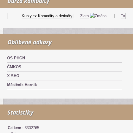
Burza komodity
Kurzy.cz
Komodity a deriváty
Zlato
Topný ol
Oblíbené odkazy
OS PHGN
ČMKOS
X SHO
Měsíčník Horník
Statistiky
Celkem:
3302765