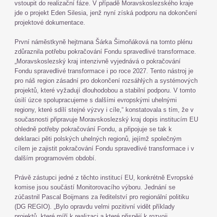
vstoupit do realizační fáze. V případě Moravskoslezského kraje
jde o projekt Eden Silesia, jenž nyní získá podporu na dokončení
projektové dokumentace.
První náměstkyně hejtmana Šárka Šimoňáková na tomto plénu
zdůraznila potřebu pokračování Fondu spravedlivé transformace.
„Moravskoslezský kraj intenzivně vyjednává o pokračování
Fondu spravedlivé transformace i po roce 2027. Tento nástroj je
pro náš region zásadní pro dokončení rozsáhlých a systémových
projektů, které vyžadují dlouhodobou a stabilní podporu. V tomto
úsilí úzce spolupracujeme s dalšími evropskými uhelnými
regiony, které sdílí stejné výzvy i cíle,“ konstatovala s tím, že v
současnosti připravuje Moravskoslezský kraj dopis institucím EU
ohledně potřeby pokračování Fondu, a připojuje se tak k
deklaraci pěti polských uhelných regionů, jejímž společným
cílem je zajistit pokračování Fondu spravedlivé transformace i v
dalším programovém období.
Právě zástupci jedné z těchto institucí EU, konkrétně Evropské
komise jsou součástí Monitorovacího výboru. Jednání se
zúčastnil Pascal Boijmans za ředitelství pro regionální politiku
(DG REGIO). „Bylo opravdu velmi pozitivní vidět příklady
projektů, které míří k realizaci a které přispějí k rozvoji