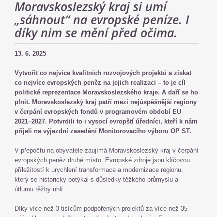
Moravskoslezský kraj si umí
„sáhnout“ na evropské peníze. I
díky nim se mění před očima.
13. 6. 2025
Vytvořit co nejvíce kvalitních rozvojových projektů a získat
co nejvíce evropských peněz na jejich realizaci – to je cíl
politické reprezentace Moravskoslezského kraje. A daří se ho
plnit. Moravskoslezský kraj patří mezi nejúspěšnější regiony
v čerpání evropských fondů v programovém období EU
2021–2027. Potvrdili to i vysocí evropští úředníci, kteří k nám
přijeli na výjezdní zasedání Monitorovacího výboru OP ST.
V přepočtu na obyvatele zaujímá Moravskoslezský kraj v čerpání
evropských peněz druhé místo. Evropské zdroje jsou klíčovou
příležitostí k urychlení transformace a modernizace regionu,
který se historicky potýkal s důsledky těžkého průmyslu a
útlumu těžby uhlí.
Díky více než 3 tisícům podpořených projektů za více než 35