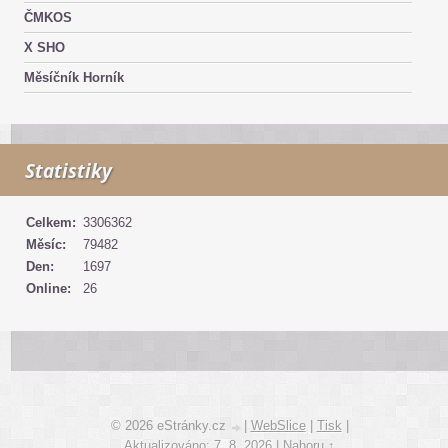
ČMKOS
X SHO
Měsíčník Horník
Statistiky
Celkem:
3306362
Měsíc:
79482
Den:
1697
Online:
26
© 2026 eStránky.cz
|
WebSlice
|
Tisk
|
Aktualizováno: 7. 8. 2026
|
Nahoru ↑