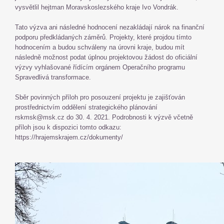
vysvětlil hejtman Moravskoslezského kraje Ivo Vondrák.
Tato výzva ani následné hodnocení nezakládají nárok na finanční
podporu předkládaných záměrů. Projekty, které projdou tímto
hodnocením a budou schváleny na úrovni kraje, budou mít
následně možnost podat úplnou projektovou žádost do oficiální
výzvy vyhlašované řídícím orgánem Operačního programu
Spravedlivá transformace.
Sběr povinných příloh pro posouzení projektu je zajišťován
prostřednictvím oddělení strategického plánování
rskmsk@msk.cz do 30. 4. 2021. Podrobnosti k výzvě včetně
příloh jsou k dispozici tomto odkazu:
https://hrajemskrajem.cz/dokumenty/