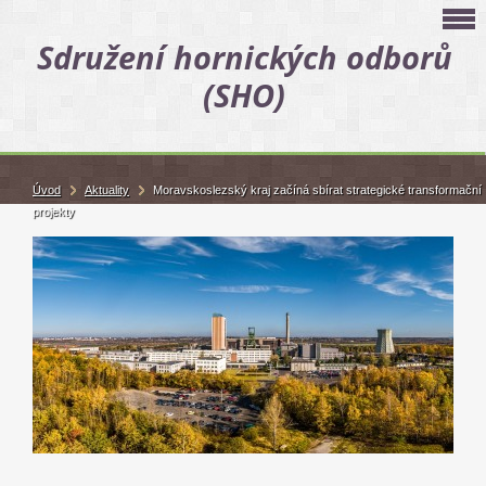
Sdružení hornických odborů
(SHO)
Úvod
Aktuality
Moravskoslezský kraj začíná sbírat strategické transformační
projekty