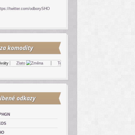
ttps://twitter.com/odborySHO
za komodity
ty
Zlato
Topný olej
Zemní plyn
íbené odkazy
PHGN
KOS
HO