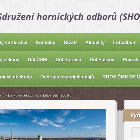
Sdružení hornických odborů (SHO
ty ve zkratce
Kontakty
BOZP
Aktuality
Fotoalbum
y zákony
Důl ČSM
Důl Karviná
Důl Paskov
Povrcho
nické důchody
Ochrana osobních údajů
RROS ČMKOS 
nů v Darkově čeká oprava. Letos slaví 100 let
Vyh