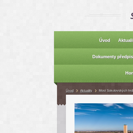
Úvod
Aktuali
Dokumenty předpis
Hor
Úvod
Aktuality
Most Sokolovských hrdi