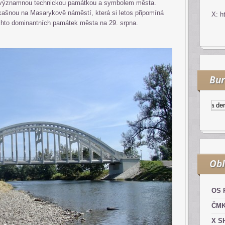
e významnou technickou památkou a symbolem města.
 kašnou na Masarykově náměstí, která si letos připomíná
X: h
ěchto dominantních památek města na 29. srpna.
Bur
Kurzy.cz
Komodity a derivá
Obl
OS 
ČM
X S