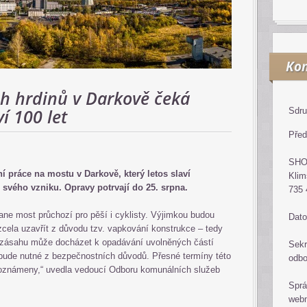
Kon
h hrdinů v Darkově čeká
í 100 let
Sdru
Před
SH
 práce na mostu v Darkově, který letos slaví
Klim
 svého vzniku. Opravy potrvají do 25. srpna.
735 
ane most průchozí pro pěší i cyklisty. Výjimkou budou
Dato
cela uzavřít z důvodu tzv. vapkování konstrukce – tedy
o zásahu může docházet k opadávání uvolněných částí
Sekr
 bude nutné z bezpečnostních důvodů. Přesné termíny této
odb
oznámeny,“ uvedla vedoucí Odboru komunálních služeb
Sprá
web