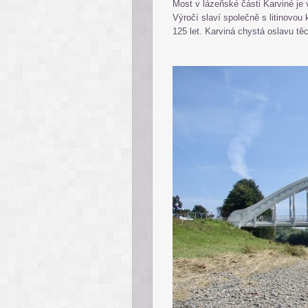
Most v lázeňské části Karviné j
Výročí slaví společně s litinovou
125 let. Karviná chystá oslavu t