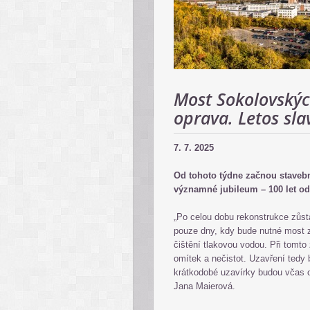
Most Sokolovskýc
oprava. Letos slav
7. 7. 2025
Od tohoto týdne začnou stavební
významné jubileum – 100 let od
„Po celou dobu rekonstrukce zůst
pouze dny, kdy bude nutné most z
čištění tlakovou vodou. Při tomt
omítek a nečistot. Uzavření tedy
krátkodobé uzavírky budou včas 
Jana Maierová.