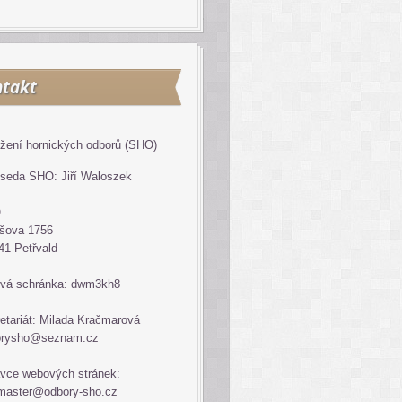
takt
žení hornických odborů (SHO)
seda SHO: Jiří Waloszek
O
šova 1756
41 Petřvald
vá schránka: dwm3kh8
etariát: Milada Kračmarová
orysho@seznam.cz
vce webových stránek:
master@odbory-sho.cz