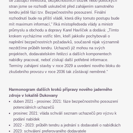
se zástupci investora, bezpečnostních složek nebo politických
stran jsme se rozhodli uskutečnit před zahájením samotného
tendru ještě fázi tzv. Bezpečnostního posouzení. Finální
rozhodnutí bude na příští vládě, která díky tomuto postupu bude
mít maximum informací,“ říká místopředseda vlády a ministr
průmyslu a obchodu a dopravy Karel Havlíček a dodává: „Tímto
krokem vycházíme vstříc těm, kteří jakkoliv pochybovali o
naplnění bezpečnostních požadavků, současně nijak významně
nezdržíme průběh tendru. Uchazeči již mohou na svých
projektech, dodavatelském řetězci a dalších komponentech
nabídky pracovat, neboť získají další potřebné informace.
Termíny zahájení stavby v roce 2029 a uvedení nového bloku do
zkušebního provozu v roce 2036 tak zůstávají neměnné.“
Harmonogram dalších kroků přípravy nového jaderného
zdroje v lokalitě Dukovany
duben 2021 - prosinec 2021: fáze bezpečnostního posouzení
potenciálních uchazečů
prosinec 2021: vláda schválí seznam uchazečů pro výzvu k
podání nabídek
2022 - 2023: průběh tendru a jednání s dodavateli o nabídkách
2023: schválení preferovaného dodavatele