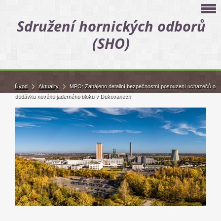
Sdružení hornických odborů
(SHO)
Úvod
Aktuality
MPO: Zahájeno detailní bezpečnostní posouzení uchazečů o
dodávku nového jaderného bloku v Dukovanech