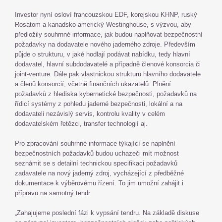
Investor nyní osloví francouzskou EDF, korejskou KHNP, ruský
Rosatom a kanadsko-americký Westinghouse, s výzvou, aby
předložily souhrnné informace, jak budou naplňovat bezpečnostní
požadavky na dodavatele nového jaderného zdroje. Především
půjde o strukturu, v jaké hodlají podávat nabídku, tedy hlavní
dodavatel, hlavní subdodavatelé a případně členové konsorcia či
joint-venture. Dále pak vlastnickou strukturu hlavního dodavatele
a členů konsorcií, včetně finančních ukazatelů. Plnění
požadavků z hlediska kybernetické bezpečnosti, požadavků na
řídicí systémy z pohledu jaderné bezpečnosti, lokální a na
dodavateli nezávislý servis, kontrolu kvality v celém
dodavatelském řetězci, transfer technologií aj.
Pro zpracování souhrnné informace týkající se naplnění
bezpečnostních požadavků budou uchazeči mít možnost
seznámit se s detailní technickou specifikaci požadavků
zadavatele na nový jaderný zdroj, vycházející z předběžné
dokumentace k výběrovému řízení. To jim umožní zahájit i
přípravu na samotný tendr.
„Zahajujeme poslední fázi k vypsání tendru. Na základě diskuse