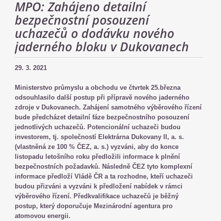
MPO: Zahájeno detailní
bezpečnostní posouzení
uchazečů o dodávku nového
jaderného bloku v Dukovanech
29. 3. 2021
Ministerstvo průmyslu a obchodu ve čtvrtek 25.března
odsouhlasilo další postup při přípravě nového jaderného
zdroje v Dukovanech. Zahájení samotného výběrového řízení
bude předcházet detailní fáze bezpečnostního posouzení
jednotlivých uchazečů. Potencionální uchazeči budou
investorem, tj. společností Elektrárna Dukovany II, a. s.
(vlastněná ze 100 % ČEZ, a. s.) vyzváni, aby do konce
listopadu letošního roku předložili informace k plnění
bezpečnostních požadavků. Následně ČEZ tyto komplexní
informace předloží Vládě ČR a ta rozhodne, kteří uchazeči
budou přizváni a vyzváni k předložení nabídek v rámci
výběrového řízení. Předkvalifikace uchazečů je běžný
postup, který doporučuje Mezinárodní agentura pro
atomovou energii.