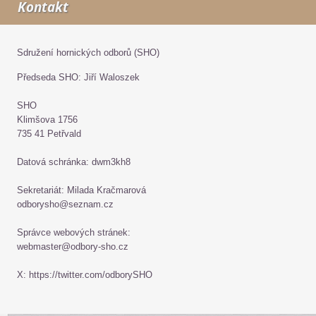
Kontakt
Sdružení hornických odborů (SHO)
Předseda SHO: Jiří Waloszek
SHO
Klimšova 1756
735 41 Petřvald
Datová schránka: dwm3kh8
Sekretariát: Milada Kračmarová
odborysho@seznam.cz
Správce webových stránek:
webmaster@odbory-sho.cz
X: https://twitter.com/odborySHO