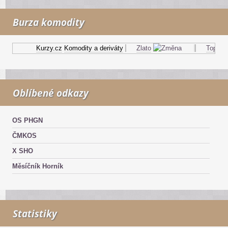
Burza komodity
Kurzy.cz
Komodity a deriváty
Zlato
Topný ol
Oblíbené odkazy
OS PHGN
ČMKOS
X SHO
Měsíčník Horník
Statistiky