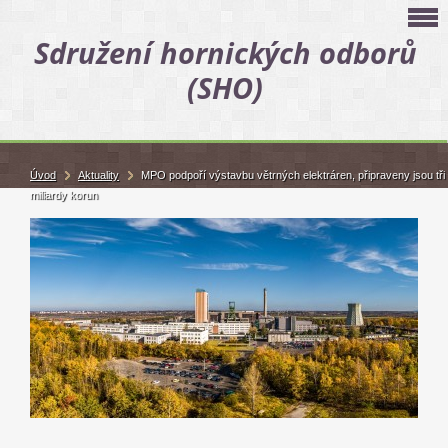
Sdružení hornických odborů
(SHO)
Úvod
Aktuality
MPO podpoří výstavbu větrných elektráren, připraveny jsou tři
miliardy korun