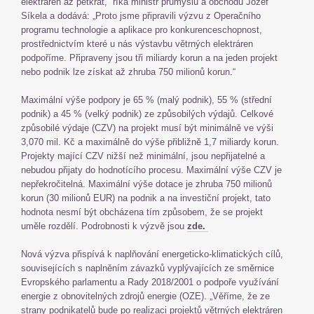
elektráren až pětkrát,“ říká ministr průmyslu a obchodu Jozef
Síkela a dodává: „Proto jsme připravili výzvu z Operačního
programu technologie a aplikace pro konkurenceschopnost,
prostřednictvím které u nás výstavbu větrných elektráren
podpoříme. Připraveny jsou tři miliardy korun a na jeden projekt
nebo podnik lze získat až zhruba 750 milionů korun.“
Maximální výše podpory je 65 % (malý podnik), 55 % (střední
podnik) a 45 % (velký podnik) ze způsobilých výdajů. Celkové
způsobilé výdaje (CZV) na projekt musí být minimálně ve výši
3,070 mil. Kč a maximálně do výše přibližně 1,7 miliardy korun.
Projekty mající CZV nižší než minimální, jsou nepřijatelné a
nebudou přijaty do hodnotícího procesu. Maximální výše CZV je
nepřekročitelná. Maximální výše dotace je zhruba 750 milionů
korun (30 milionů EUR) na podnik a na investiční projekt, tato
hodnota nesmí být obcházena tím způsobem, že se projekt
uměle rozdělí. Podrobnosti k výzvě jsou
zde.
Nová výzva přispívá k naplňování energeticko-klimatických cílů,
souvisejících s naplněním závazků vyplývajících ze směrnice
Evropského parlamentu a Rady 2018/2001 o podpoře využívání
energie z obnovitelných zdrojů energie (OZE). „Věříme, že ze
strany podnikatelů bude po realizaci projektů větrných elektráren