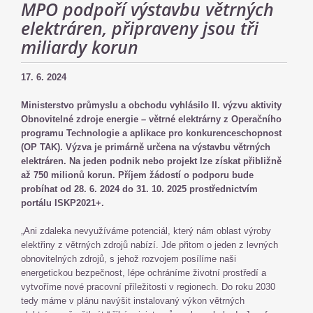
MPO podpoří výstavbu větrných
elektráren, připraveny jsou tři
miliardy korun
17. 6. 2024
Ministerstvo průmyslu a obchodu vyhlásilo II. výzvu aktivity
Obnovitelné zdroje energie – větrné elektrárny z Operačního
programu Technologie a aplikace pro konkurenceschopnost
(OP TAK). Výzva je primárně určena na výstavbu větrných
elektráren. Na jeden podnik nebo projekt lze získat přibližně
až 750 milionů korun. Příjem žádostí o podporu bude
probíhat od 28. 6. 2024 do 31. 10. 2025 prostřednictvím
portálu ISKP2021+.
„Ani zdaleka nevyužíváme potenciál, který nám oblast výroby
elektřiny z větrných zdrojů nabízí. Jde přitom o jeden z levných
obnovitelných zdrojů, s jehož rozvojem posílíme naši
energetickou bezpečnost, lépe ochráníme životní prostředí a
vytvoříme nové pracovní příležitosti v regionech. Do roku 2030
tedy máme v plánu navýšit instalovaný výkon větrných