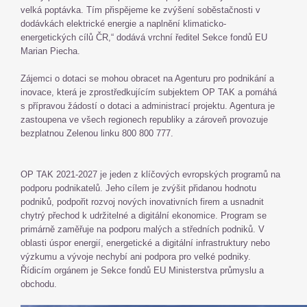
velká poptávka. Tím přispějeme ke zvýšení soběstačnosti v
dodávkách elektrické energie a naplnění klimaticko-
energetických cílů ČR,“ dodává vrchní ředitel Sekce fondů EU
Marian Piecha.
Zájemci o dotaci se mohou obracet na Agenturu pro podnikání a
inovace, která je zprostředkujícím subjektem OP TAK a pomáhá
s přípravou žádostí o dotaci a administrací projektu. Agentura je
zastoupena ve všech regionech republiky a zároveň provozuje
bezplatnou Zelenou linku 800 800 777.
OP TAK 2021-2027 je jeden z klíčových evropských programů na
podporu podnikatelů. Jeho cílem je zvýšit přidanou hodnotu
podniků, podpořit rozvoj nových inovativních firem a usnadnit
chytrý přechod k udržitelné a digitální ekonomice. Program se
primárně zaměřuje na podporu malých a středních podniků. V
oblasti úspor energií, energetické a digitální infrastruktury nebo
výzkumu a vývoje nechybí ani podpora pro velké podniky.
Řídicím orgánem je Sekce fondů EU Ministerstva průmyslu a
obchodu.