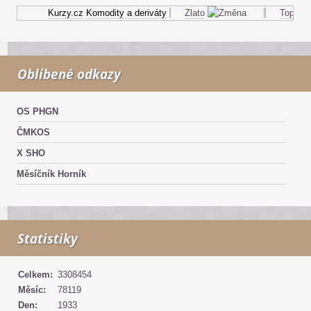
Kurzy.cz
Komodity a deriváty
Zlato
Topný ole
Oblíbené odkazy
OS PHGN
ČMKOS
X SHO
Měsíčník Horník
Statistiky
Celkem:
3308454
Měsíc:
78119
Den:
1933