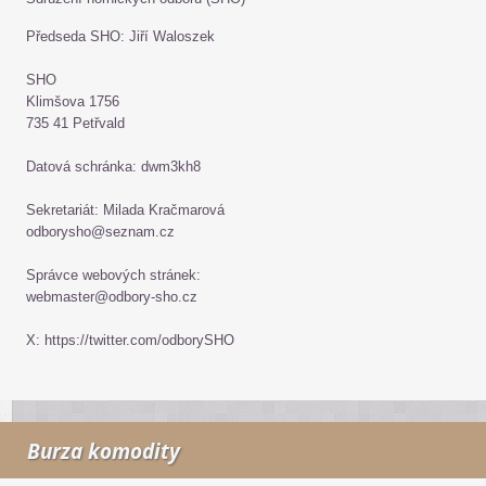
Předseda SHO: Jiří Waloszek
SHO
Klimšova 1756
735 41 Petřvald
Datová schránka: dwm3kh8
Sekretariát: Milada Kračmarová
odborysho@seznam.cz
Správce webových stránek:
webmaster@odbory-sho.cz
X: https://twitter.com/odborySHO
Burza komodity