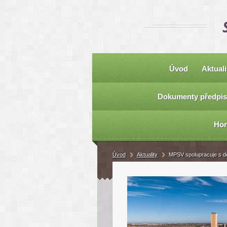
Úvod
Aktuali
Dokumenty předpis
Hor
Úvod
Aktuality
MPSV spolupracuje s dod