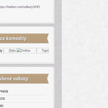
ttps://twitter.com/odborySHO
za komodity
Zlato
Topný olej
Zemní plyn
íbené odkazy
PHGN
KOS
HO