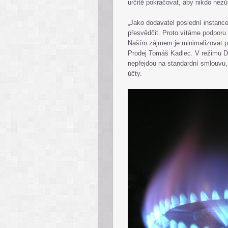
určitě pokračovat, aby nikdo nezůst
„Jako dodavatel poslední instance
přesvědčit. Proto vítáme podporu 
Naším zájmem je minimalizovat po
Prodej Tomáš Kadlec. V režimu DP
nepřejdou na standardní smlouvu, b
účty.