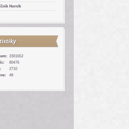
čník Horník
tistiky
kem:
3301652
íc:
80476
:
2710
ine:
48