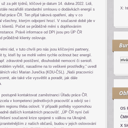
už za pět týdnů, klíčové je datum 14. dubna 2022. Lidi,
X: h
 stále nezařídili standardní smlouvu o dodávkách energií s
ad práce ČR. Ten přijal taková opatření, aby v co
l všechny, kterým odpojení hrozí. V současné době jde v
síc klientů. Počet se průběžně mění s doplňováním
instance. Právě informace od DPI jsou pro ÚP ČR
ad průběžně klienty oslovuje.
Bur
elmi rád, v tuto chvíli pro nás jsou klíčovými partnery,
ty, kteří by se mohli velmi rychle ocitnout bez energií.
Kurzy.cz
Komodity a deriváty
př. zdravotně postižení, dlouhodobě nemocní či senioři.
roblém vyřešit, nasadíme na to veškeré prostředky,“ uvedl
iálních věcí Marian Jurečka (KDU-ČSL). „Naši pracovníci
ornit, ale také vše vysvětlit a poradit, jak dále
a.
Obl
li postupně kontaktovat zaměstnanci Úřadu práce ČR.
cela v kompetenci jednotlivých pracovišť a odvíjí se i
aném regionu třeba oslovit. V případě potřeby vypomohou
OS 
padně dalších kontaktních pracovišť. „ÚP ČR nyní čelí
ČM
ešení současné krize spojené s válkou na Ukrajině.
jzranitelnějším z našich občanů, budou v jejich oslovování
X S