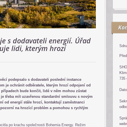
Kon
e s dodavateli energií. Úřad
je lidi, kterým hrozí
Sdru
Před
SH
Klim
735 
 věcí podepsalo s dodavateli poslední instance
 je ochránit odběratele, kterým hrozí odpojení od
Dato
a případech bude končit, lidé v něm mohou zůstat
 je třeba mít uzavřenou standardní smlouvu s novým
Sekr
í od energií stále hrozí, kontaktují zaměstnanci
odb
 upozorní na hrozící problém a pomohou s rychlým
Sprá
web
ocitla po krachu společnosti Bohemia Energy. Režim