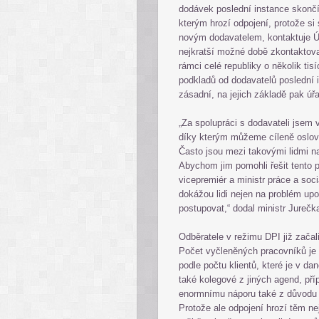
dodávek poslední instance skončí 
kterým hrozí odpojení, protože si
novým dodavatelem, kontaktuje Úř
nejkratší možné době zkontaktova
rámci celé republiky o několik ti
podkladů od dodavatelů poslední 
zásadní, na jejich základě pak úř
„Za spolupráci s dodavateli jsem v
díky kterým můžeme cíleně oslovit 
Často jsou mezi takovými lidmi na
Abychom jim pomohli řešit tento p
vicepremiér a ministr práce a soc
dokážou lidi nejen na problém upoz
postupovat,“ dodal ministr Jurečk
Odběratele v režimu DPI již zača
Počet vyčleněných pracovníků je z
podle počtu klientů, které je v d
také kolegové z jiných agend, pří
enormnímu náporu také z důvodu ř
Protože ale odpojení hrozí těm ne