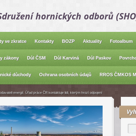
Sdružení hornických odborů (SHO
ty ve zkratce
Kontakty
BOZP
Aktuality
Fotoalbum
y zákony
Důl ČSM
Důl Karviná
Důl Paskov
Povrcho
nické důchody
Ochrana osobních údajů
RROS ČMKOS 
avateli energií. Úřad práce ČR kontaktuje lidi, kterým hrozí odpojení
Vyh