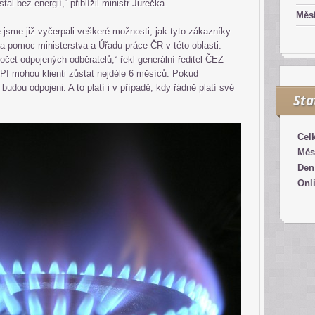
al bez energií,“ přiblížil ministr Jurečka.
Měsí
 jsme již vyčerpali veškeré možnosti, jak tyto zákazníky
a pomoc ministerstva a Úřadu práce ČR v této oblasti.
čet odpojených odběratelů,“ řekl generální ředitel ČEZ
I mohou klienti zůstat nejdéle 6 měsíců. Pokud
udou odpojeni. A to platí i v případě, kdy řádně platí své
Sta
Cel
Měs
Den
Onl