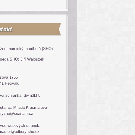
takt
žení hornických odborů (SHO)
seda SHO: Jiří Waloszek
O
šova 1756
41 Petřvald
vá schránka: dwm3kh8
etariát: Milada Kračmarová
orysho@seznam.cz
vce webových stránek:
master@odbory-sho.cz