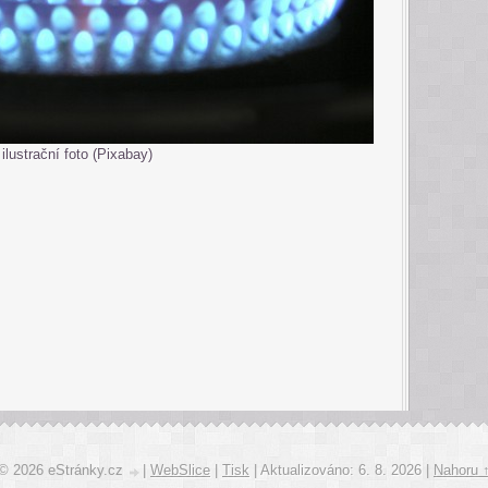
ilustrační foto (Pixabay)
© 2026 eStránky.cz
|
WebSlice
|
Tisk
|
Aktualizováno: 6. 8. 2026
|
Nahoru 