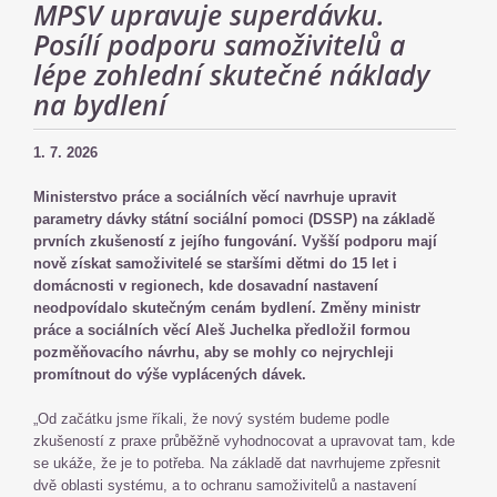
MPSV upravuje superdávku.
Posílí podporu samoživitelů a
lépe zohlední skutečné náklady
na bydlení
1. 7. 2026
Ministerstvo práce a sociálních věcí navrhuje upravit
parametry dávky státní sociální pomoci (DSSP) na základě
prvních zkušeností z jejího fungování. Vyšší podporu mají
nově získat samoživitelé se staršími dětmi do 15 let i
domácnosti v regionech, kde dosavadní nastavení
neodpovídalo skutečným cenám bydlení. Změny ministr
práce a sociálních věcí Aleš Juchelka předložil formou
pozměňovacího návrhu, aby se mohly co nejrychleji
promítnout do výše vyplácených dávek.
„Od začátku jsme říkali, že nový systém budeme podle
zkušeností z praxe průběžně vyhodnocovat a upravovat tam, kde
se ukáže, že je to potřeba. Na základě dat navrhujeme zpřesnit
dvě oblasti systému, a to ochranu samoživitelů a nastavení