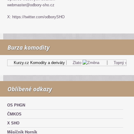
webmaster@odbory-sho.cz
X: https://twitter.com/odborySHO
Burza komodity
Kurzy.cz
Komodity a deriváty
Zlato
Topný olej
Oblíbené odkazy
OS PHGN
ČMKOS
X SHO
Měsíčník Horník