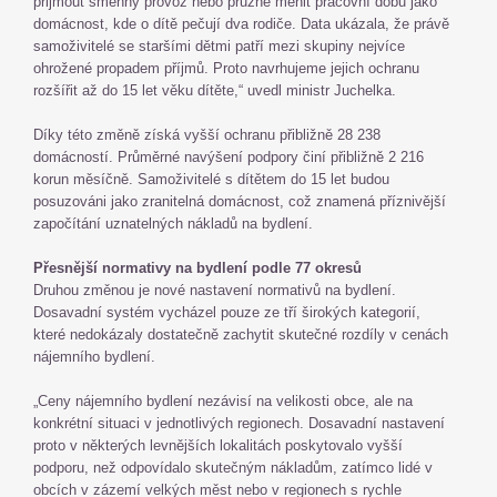
přijmout směnný provoz nebo pružně měnit pracovní dobu jako
domácnost, kde o dítě pečují dva rodiče. Data ukázala, že právě
samoživitelé se staršími dětmi patří mezi skupiny nejvíce
ohrožené propadem příjmů. Proto navrhujeme jejich ochranu
rozšířit až do 15 let věku dítěte,“ uvedl ministr Juchelka.
Díky této změně získá vyšší ochranu přibližně 28 238
domácností. Průměrné navýšení podpory činí přibližně 2 216
korun měsíčně. Samoživitelé s dítětem do 15 let budou
posuzováni jako zranitelná domácnost, což znamená příznivější
započítání uznatelných nákladů na bydlení.
Přesnější normativy na bydlení podle 77 okresů
Druhou změnou je nové nastavení normativů na bydlení.
Dosavadní systém vycházel pouze ze tří širokých kategorií,
které nedokázaly dostatečně zachytit skutečné rozdíly v cenách
nájemního bydlení.
„Ceny nájemního bydlení nezávisí na velikosti obce, ale na
konkrétní situaci v jednotlivých regionech. Dosavadní nastavení
proto v některých levnějších lokalitách poskytovalo vyšší
podporu, než odpovídalo skutečným nákladům, zatímco lidé v
obcích v zázemí velkých měst nebo v regionech s rychle