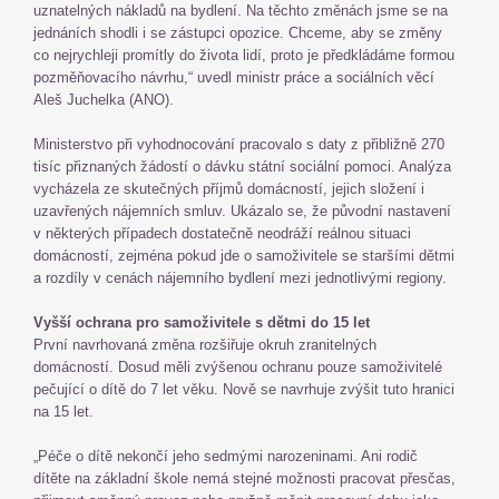
uznatelných nákladů na bydlení. Na těchto změnách jsme se na
jednáních shodli i se zástupci opozice. Chceme, aby se změny
co nejrychleji promítly do života lidí, proto je předkládáme formou
pozměňovacího návrhu,“ uvedl ministr práce a sociálních věcí
Aleš Juchelka (ANO).
Ministerstvo při vyhodnocování pracovalo s daty z přibližně 270
tisíc přiznaných žádostí o dávku státní sociální pomoci. Analýza
vycházela ze skutečných příjmů domácností, jejich složení i
uzavřených nájemních smluv. Ukázalo se, že původní nastavení
v některých případech dostatečně neodráží reálnou situaci
domácností, zejména pokud jde o samoživitele se staršími dětmi
a rozdíly v cenách nájemního bydlení mezi jednotlivými regiony.
Vyšší ochrana pro samoživitele s dětmi do 15 let
První navrhovaná změna rozšiřuje okruh zranitelných
domácností. Dosud měli zvýšenou ochranu pouze samoživitelé
pečující o dítě do 7 let věku. Nově se navrhuje zvýšit tuto hranici
na 15 let.
„Péče o dítě nekončí jeho sedmými narozeninami. Ani rodič
dítěte na základní škole nemá stejné možnosti pracovat přesčas,