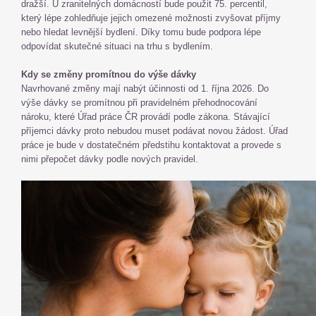
dražší. U zranitelných domácností bude použit 75. percentil,
který lépe zohledňuje jejich omezené možnosti zvyšovat příjmy
nebo hledat levnější bydlení. Díky tomu bude podpora lépe
odpovídat skutečné situaci na trhu s bydlením.
Kdy se změny promítnou do výše dávky
Navrhované změny mají nabýt účinnosti od 1. října 2026. Do
výše dávky se promítnou při pravidelném přehodnocování
nároku, které Úřad práce ČR provádí podle zákona. Stávající
příjemci dávky proto nebudou muset podávat novou žádost. Úřad
práce je bude v dostatečném předstihu kontaktovat a provede s
nimi přepočet dávky podle nových pravidel.