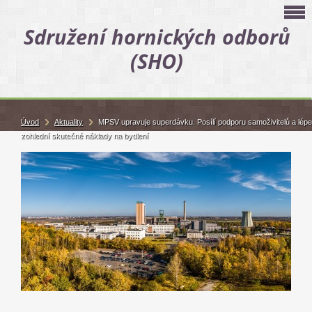
Sdružení hornických odborů
(SHO)
Úvod
Aktuality
MPSV upravuje superdávku. Posílí podporu samoživitelů a lépe
zohlední skutečné náklady na bydlení