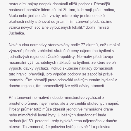
rostoucími nájmy naopak dostávali nižší podporu. Přesnější
nastavení pomůže lidem zůstat žít tam, kde mají práci, rodinu,
školu nebo jiné sociální vazby, místo aby je ekonomické
okolnosti nutily stěhovat se jinam. Tím zároveň předcházíme
vzniku nových sociálně vyloučených lokalit,“ doplnil ministr
Juchelka.
Nově budou normativy stanovovány podle 77 okresů, což umožní
výrazně přesněji zohlednit skutečné ceny nájemního bydlení v
jednotlivých regionech České republiky. Normativ představuje
maximální výši uznatelných nákladů na bydlení, ze které se při
výpočtu dávky vychází. Pokud skutečné náklady domácnosti
tuto hranici převyšují, pro výpočet podpory se započítá právě
normativ. Čím přesněji proto odpovídá reálným cenám bydlení v
daném regionu, tím spravedlivěji lze výši dávky stanovit.
Při stanovení normativů nebude ministerstvo vycházet z
prostého průměru nájemného, ale z percentilů skutečných nájmů.
Prostý průměr totiž může zkreslit jednotlivé mimořádně drahé
nebo mimořádně levné byty. U běžných domácností bude
rozhodující 50. percentil, tedy typická cena nájemného v daném
okrese. To znamená, že polovina bytů je levnější a polovina