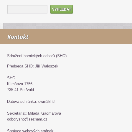
Kontakt
Sdružení hornických odborů (SHO)
Předseda SHO: Jiří Waloszek
SHO
Klimšova 1756
735 41 Petřvald
Datová schránka: dwm3kh8
Sekretariát: Milada Kračmarová
odborysho@seznam.cz
Správce webových stránek: