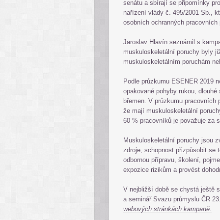
senátu a sbírají se připomínky pr
nařízení vlády č. 495/2001 Sb., 
osobních ochranných pracovních p
Jaroslav Hlavín seznámil s kampan
muskuloskeletální poruchy byly
muskuloskeletálním poruchám neb
Podle průzkumu ESENER 2019 nej
opakované pohyby rukou, dlouhé 
břemen. V průzkumu pracovních p
že mají muskuloskeletální poruchy
60 % pracovníků je považuje za s
Muskuloskeletální poruchy jsou zvla
zdroje, schopnost přizpůsobit se t
odbornou přípravu, školení, pojmeno
expozice rizikům a provést dohod
V nejbližší době se chystá ještě
a seminář Svazu průmyslu ČR 23. 
webových stránkách kampaně.