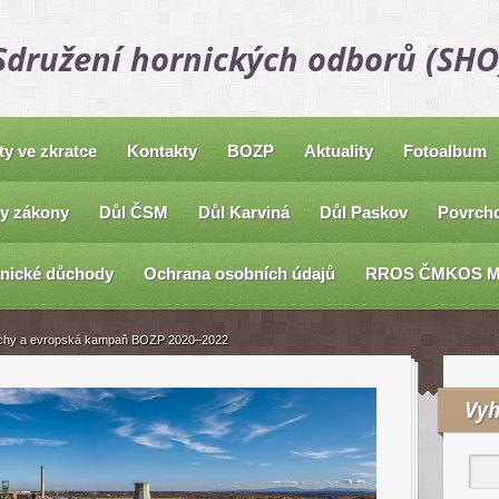
Sdružení hornických odborů (SHO
ty ve zkratce
Kontakty
BOZP
Aktuality
Fotoalbum
y zákony
Důl ČSM
Důl Karviná
Důl Paskov
Povrcho
nické důchody
Ochrana osobních údajů
RROS ČMKOS 
ruchy a evropská kampaň BOZP 2020–2022
Vyh