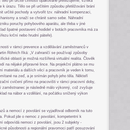
tělo při určité činnosti opakovaně přetěžujeme, vzniká
 k úrazu. Tělo se při určitém způsobu přetěžování brání
t určité pochody a vytvořit tzv. náhradní kompenzaci,
chanismy a snaží se chránit samo sebe. Náhradní
zniku poruchy pohybového aparátu, ale třeba v jiné
íklad špatné postavení chodidel v botách pracovníka má za
ýřezu krční nebo hrudní páteře).
ožnosti v rámci prevence a vzdělávání zaměstnanců v
tin Röhrich říká: „V zahraničí se používají způsoby
ifické oblasti je možná rozšířená virtuální realita. Člověk
edí na nějaké přípravné lince. Na projekční plátno se mu
ení materiálu a dalších věcí a pracovník je veden k tomu,
mítané na zeď, a je snímán pohyb jeho těla. Někteří
ační cvičení přímo na pracovišti v rámci pracovní doby,
ný zaměstnanec je následně málo výkonný, což zvyšuje
klad na nábor a vzdělání, na počátku snížený výkon
zů a nemocí z povolání se vyjadřoval odborník na tuto
a. Pokud jde o nemoc z povolání, kompetentní k
í odpovídá nemoci z povolání, jsou 2 subjekty -
ěcné působnosti a regionální pravomoci patří posuzování