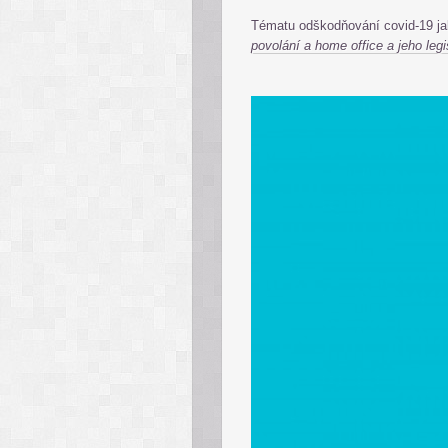
Tématu odškodňování covid-19 ja
povolání a home office a jeho legi