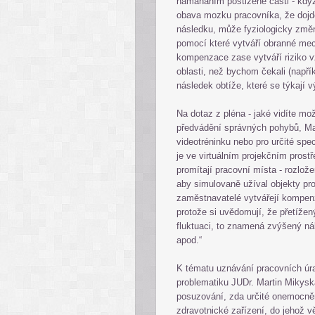
namáháním postižené části - když 
obava mozku pracovníka, že dojde
následku, může fyziologicky změni
pomocí které vytváří obranné me
kompenzace zase vytváří riziko v
oblasti, než bychom čekali (např
následek obtíže, které se týkají v
Na dotaz z pléna - jaké vidíte m
předvádění správných pohybů, Mar
videotréninku nebo pro určité spec
je ve virtuálním projekčním prostř
promítají pracovní místa - rozlož
aby simulovaně užíval objekty pro
zaměstnavatelé vytvářejí kompenz
protože si uvědomují, že přetíže
fluktuaci, to znamená zvýšený ná
apod.“
K tématu uznávání pracovních úra
problematiku JUDr. Martin Mikysk
posuzování, zda určité onemocněn
zdravotnické zařízení, do jehož v