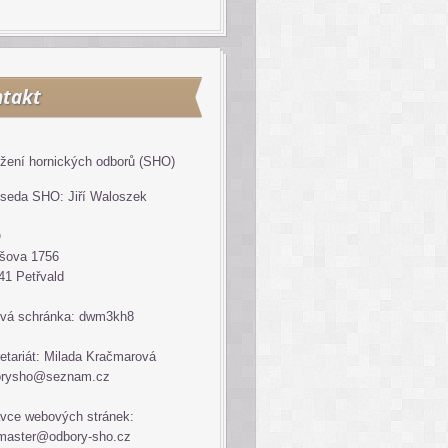
takt
žení hornických odborů (SHO)
seda SHO: Jiří Waloszek
O
šova 1756
41 Petřvald
vá schránka: dwm3kh8
etariát: Milada Kračmarová
orysho@seznam.cz
vce webových stránek:
master@odbory-sho.cz