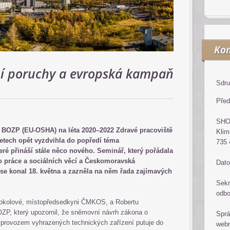
Kon
ní poruchy a evropská kampaň
Sdru
Před
SH
BOZP (EU-OSHA) na léta 2020–2022 Zdravé pracoviště
Klim
 letech opět vyzdvihla do popředí téma
735 
eré přináší stále něco nového. Seminář, který pořádala
o práce a sociálních věcí a Českomoravská
Dato
se konal 18. května a zazněla na něm řada zajímavých
Sekr
odb
 Sokolové, místopředsedkyni ČMKOS, a Robertu
ZP, který upozornil, že sněmovní návrh zákona o
Sprá
s provozem vyhrazených technických zařízení putuje do
web