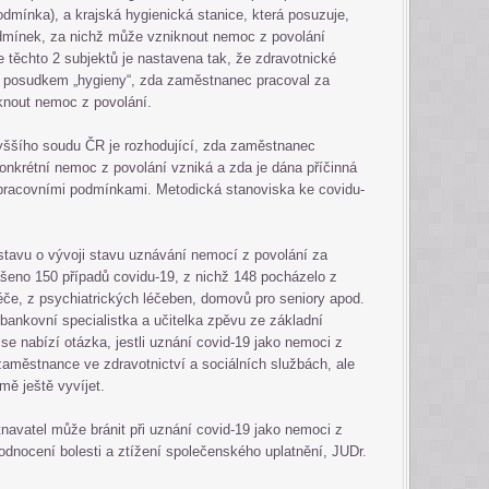
dmínka), a krajská hygienická stanice, která posuzuje,
mínek, za nichž může vzniknout nemoc z povolání
 těchto 2 subjektů je nastavena tak, že zdravotnické
m posudkem „hygieny“, zda zaměstnanec pracoval za
knout nemoc z povolání.
yššího soudu ČR je rozhodující, zda zaměstnanec
onkrétní nemoc z povolání vzniká a zda je dána příčinná
 pracovními podmínkami. Metodická stanoviska ke covidu-
stavu o vývoji stavu uznávání nemocí z povolání za
ášeno 150 případů covidu-19, z nichž 148 pocházelo z
péče, z psychiatrických léčeben, domovů pro seniory apod.
bankovní specialistka a učitelka zpěvu ze základní
se nabízí otázka, jestli uznání covid-19 jako nemoci z
zaměstnance ve zdravotnictví a sociálních službách, ale
jmě ještě vyvíjet.
navatel může bránit při uznání covid-19 jako nemoci z
nocení bolesti a ztížení společenského uplatnění, JUDr.