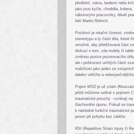
předloktí, rukou, bederní nebo krčn
jako jsou kyčle, chodidla, kolena
náborovými pracovníky, lékaři pr
řekl Martin Röhrich.
Pozitivní je rotační činnost, zm
stereotypu a ty části těla, které 
umožnit, aby přetěžovaná část z
diskuzí o tom, zda mobily či tabl
změnou pozice pozorovacího úhlu
ale i poškození určitých částí sv
maličkost jako jeden ze vstupníc
daleko většího a nebezpečnějšíh
Pojem MSD je už znám (Musculosk
ještě můžeme setkat s pojmem CT
traumatické poruchy - vznikají na
šlachového úponu. Pokud se traum
k následné funkční traumatické p
jenom při pohybu bez zátěže.
RSI (Repetitive Strain Injury či R