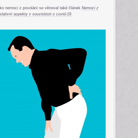
ko nemoci z povolání se věnoval také článek
Nemoci z
slativní aspekty v souvislosti s covid-19.