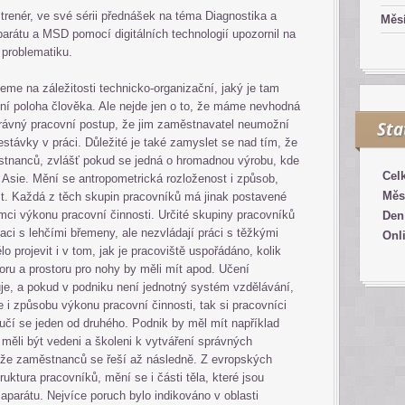
trenér, ve své sérii přednášek na téma Diagnostika a
Měsí
arátu a MSD pomocí digitálních technologií upozornil na
 problematiku.
eme na záležitosti technicko-organizační, jaký je tam
vní poloha člověka. Ale nejde jen o to, že máme nevhodná
správný pracovní postup, že jim zaměstnavatel neumožní
Sta
estávky v práci. Důležité je také zamyslet se nad tím, že
tnanců, zvlášť pokud se jedná o hromadnou výrobu, kde
Cel
 z Asie. Mění se antropometrická rozloženost i způsob,
Měs
t. Každá z těch skupin pracovníků má jinak postavené
 rámci výkonu pracovní činnosti. Určité skupiny pracovníků
Den
laci s lehčími břemeny, ale nezvládají práci s těžkými
Onl
 projevit i v tom, jak je pracoviště uspořádáno, kolik
oru a prostoru pro nohy by měli mít apod. Učení
je, a pokud v podniku není jednotný systém vzdělávání,
e i způsobu výkonu pracovní činnosti, tak si pracovníci
učí se jeden od druhého. Podnik by měl mít například
 měli být vedeni a školeni k vytváření správných
že zaměstnanců se řeší až následně. Z evropských
uktura pracovníků, mění se i části těla, které jsou
parátu. Nejvíce poruch bylo indikováno v oblasti