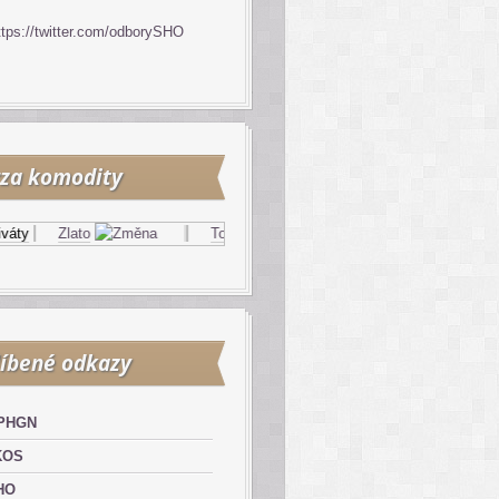
ttps://twitter.com/odborySHO
za komodity
y
Zlato
Topný olej
Zemní plyn
íbené odkazy
PHGN
KOS
HO