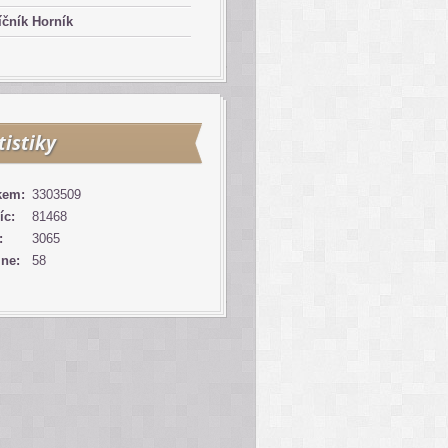
čník Horník
tistiky
kem:
3303509
íc:
81468
:
3065
ine:
58