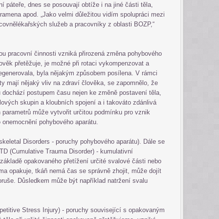
í páteře, dnes se posouvají obtíže i na jiné části těla,
, ramena apod. „Jako velmi důležitou vidím spolupráci mezi
acovnělékařských služeb a pracovníky z oblasti BOZP,“
ěnou pracovní činnosti vzniká přirozená změna pohybového
člověk přetěžuje, je možné při rotaci vykompenzovat a
regenerovala, byla nějakým způsobem posílena. V rámci
ety mají nějaký vliv na zdraví člověka, se zapomnělo, že
 dochází postupem času nejen ke změně postavení těla,
alových skupin a kloubních spojení a i takováto zdánlivá
h parametrů může vytvořit určitou podmínku pro vznik
o onemocnění pohybového aparátu.
eletal Disorders - poruchy pohybového aparátu). Dále se
D (Cumulative Trauma Disorder) - kumulativní
 základě opakovaného přetížení určité svalové části nebo
a opakuje, tkáň nemá čas se správně zhojit, může dojít
oruše. Důsledkem může být například natržení svalu
epetitive Stress Injury) - poruchy související s opakovaným