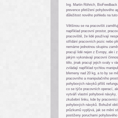
Ing. Martin Röhrich, BioFeedback 
prevence přetížení pohybového ap
důležitost nového pohledu na tuto
Většinou se na pracovišti zaměřuj
například pracovní prostor, praco
pracoviště, že lidé používají ne
střídání pracovních pozic nebo př
nemáme jednotnou skupinu zaměs
pracují lidé nejen z Evropy, ale i
jakým vykonávají pracovní činnos
tělo, jinak pracují jejich svaly v
zvládají například rychlou manipu
břemeny nad 20 kg, a to by se mělo
pracovního a manipulačního prost
pohybových návyků příliš nefungu
co se týče pracovních operací, al
vytváří vlastní pohybové návyky, 
zkušební linku, kde by pracovníci
pohybových návyků. Bohužel obtí
průzkumů vyplývá, jak se mění str
postiženy poruchami pohybového a