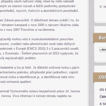
o případný návrh nařízení vlády, které by mělo nahradit
kterým se stanoví rozsah a bližší podmínky poskytování
X: h
rostředků, mycích, čisticích a dezinfekčních prostředků.
í Zdravé pracoviště. O důležitosti tématu svědčí i to, že
 již tématem kampaně v roce 2000 s názvem Ukažme záda
o v roce 2007 Posviťme si na břemena.
Bur
častěji mohou vést k muskuloskeletálním poruchám
sezení, zvedání nebo přemisťování osob nebo těžkých
odmínek v Evropě (EWCS 2015) 3 z 5 pracovníků uvedli,
Kurzy.cz
Komodity a derivát
, z Eurostatu - Šetření pracovních sil 2013 vyplynulo, že
vůj nejzávažnější problém.
datelné a lze je řešit. Je důležité snižovat rizika u jejich
echnickému pokroku, přizpůsobit práci jednotlivci, zajistit
Obl
vat rizika a identifikovat je, a identifikovat také míru
nutá ochranná opatření.
OS 
 seminář Výzkumného ústavu bezpečnosti práce 14. června
června. Více informací k tomuto tématu najdete na
ČM
X S