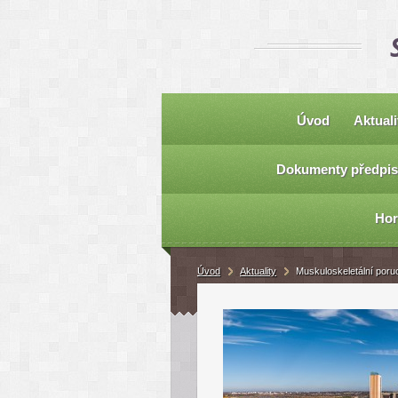
Úvod
Aktuali
Dokumenty předpis
Hor
Úvod
Aktuality
Muskuloskeletální po