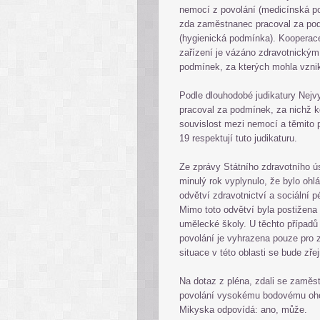
nemocí z povolání (medicínská po
zda zaměstnanec pracoval za pod
(hygienická podmínka). Kooperace
zařízení je vázáno zdravotnický
podmínek, za kterých mohla vzni
Podle dlouhodobé judikatury Nejv
pracoval za podmínek, za nichž k
souvislost mezi nemocí a těmito
19 respektují tuto judikaturu.
Ze zprávy Státního zdravotního ú
minulý rok vyplynulo, že bylo ohl
odvětví zdravotnictví a sociální 
Mimo toto odvětví byla postižena 
umělecké školy. U těchto případů 
povolání je vyhrazena pouze pro 
situace v této oblasti se bude zře
Na dotaz z pléna, zdali se zaměst
povolání vysokému bodovému ohod
Mikyska odpovídá: ano, může.