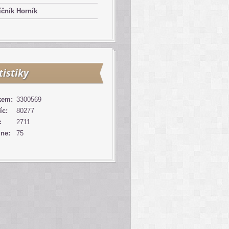
čník Horník
tistiky
kem:
3300569
íc:
80277
:
2711
ine:
75