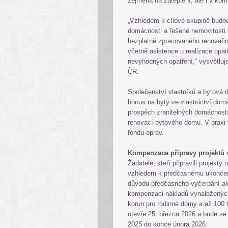
zejména na zateplení, ale i v kom
„Vzhledem k cílové skupině budou
domácnosti a řešené nemovitosti.
bezplatně zpracovaného renovač
včetně asistence u realizace opat
nevýhodných opatření,“ vysvětluje
ČR.
Společenství vlastníků a bytová d
bonus na byty ve vlastnictví domá
prospěch zranitelných domácností
renovací bytového domu. V praxi
fondu oprav.
Kompenzace přípravy projektů
Žadatelé, kteří připravili projekt
vzhledem k předčasnému ukončen
důvodu předčasného vyčerpání al
kompenzaci nákladů vynaložených
korun pro rodinné domy a až 100 
otevře 25. března 2026 a bude se 
2025 do konce února 2026.