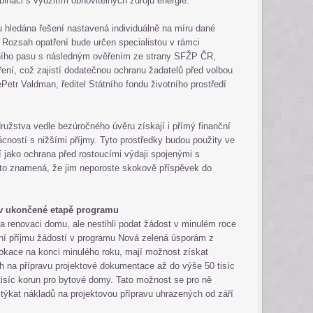
binaci s využitím obnovitelných zdrojů energie.
 hledána řešení nastavená individuálně na míru dané
 Rozsah opatření bude určen specialistou v rámci
ního pasu s následným ověřením ze strany SFŽP ČR,
ření, což zajistí dodatečnou ochranu žadatelů před volbou
Petr Valdman, ředitel Státního fondu životního prostředí
ružstva vedle bezúročného úvěru získají i přímý finanční
cností s nižšími příjmy. Tyto prostředky budou použity ve
 jako ochrana před rostoucími výdaji spojenými s
 to znamená, že jim neporoste skokově příspěvek do
 v ukončené etapě programu
y na renovaci domu, ale nestihli podat žádost v minulém roce
í příjmu žádostí v programu Nová zelená úsporám z
okace na konci minulého roku, mají možnost získat
 na přípravu projektové dokumentace až do výše 50 tisíc
tisíc korun pro bytové domy. Tato možnost se pro ně
týkat nákladů na projektovou přípravu uhrazených od září