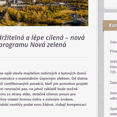
Kon
držitelná a lépe cílená – nová
 programu Nová zelená
Sdru
Před
SH
Klim
735 
e opět otevře majitelům rodinných a bytových domů
ekonstrukce s maximálním úsporným efektem. Od dubna
Dato
íť certifikovaných poradců, kteří jim pomohou projekt
jim renovační pas, na jehož základě bude možné
Sekr
oru ze strany státu, dotačně cílenou pouze pro
odb
echny ostatní formou úvěru s nulovým úrokem.
dobí nestihly podat svou žádost, získají kompenzaci
Sprá
web