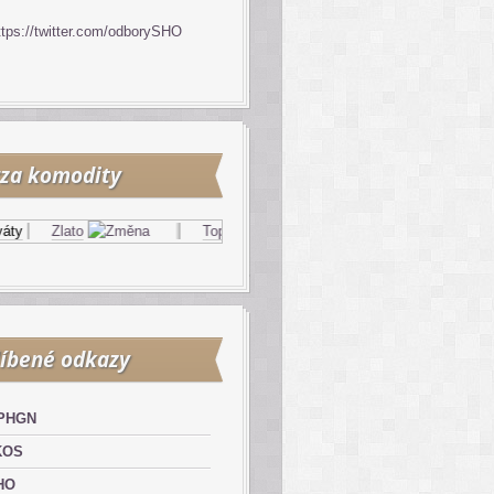
ttps://twitter.com/odborySHO
za komodity
Zlato
Topný olej
Zemní plyn
íbené odkazy
PHGN
KOS
HO