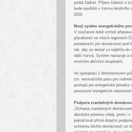
podat žádost. Příjem žádostí o s
bude spuštěn v červnu letošního 
2026.
Nový systém energetického por
V současné době vrcholí příprav
působností ve všech regionech Č
poradenství pro domácnosti pod 
tak, aby se dostal co nejblíže d
další rozvoj. Systém navazuje a d
místními akčními skupinami.
Ve spolupráci s Ministerstvem pr
tzv. renovačního pasu pro rodinn
postupů pro energetické poradce 
posouzení energetické náročnost
Podpora zranitelných domácnos
„Ochrana zranitelných domácnost
absolutní prioritou vlády, proto 
pokračovat přímá dotační podpora 
ochranou těchto domácností ze st