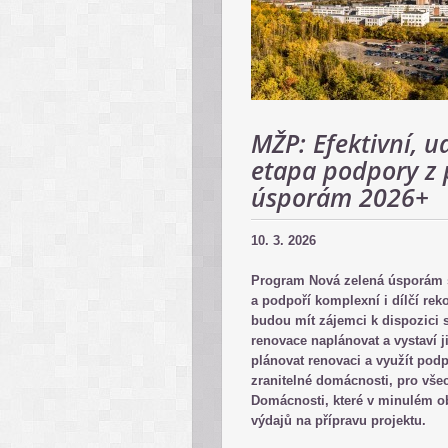
MŽP: Efektivní, u
etapa podpory z
úsporám 2026+
10. 3. 2026
Program Nová zelená úsporám s
a podpoří komplexní i dílčí r
budou mít zájemci k dispozici s
renovace naplánovat a vystaví 
plánovat renovaci a využít podp
zranitelné domácnosti, pro vš
Domácnosti, které v minulém ob
výdajů na přípravu projektu.