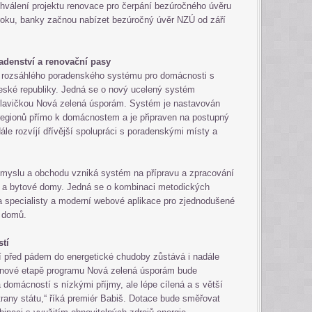
chválení projektu renovace pro čerpání bezúročného úvěru
roku, banky začnou nabízet bezúročný úvěr NZÚ od září
adenství a renovační pasy
a rozsáhlého poradenského systému pro domácnosti s
eské republiky. Jedná se o nový ucelený systém
hlavičkou Nová zelená úsporám. Systém je nastavován
o regionů přímo k domácnostem a je připraven na postupný
ále rozvíjí dřívější spolupráci s poradenskými místy a
ůmyslu a obchodu vzniká systém na přípravu a zpracování
é a bytové domy. Jedná se o kombinaci metodických
a specialisty a moderní webové aplikace pro zjednodušené
i domů.
tí
í před pádem do energetické chudoby zůstává i nadále
i v nové etapě programu Nová zelená úsporám bude
domácností s nízkými příjmy, ale lépe cílená a s větší
rany státu,“ říká premiér Babiš. Dotace bude směřovat