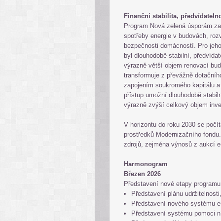
Finanční stabilita, předvídate
Program Nová zelená úsporám za 
spotřeby energie v budovách, rozv
bezpečnosti domácností. Pro jeho
byl dlouhodobě stabilní, předvídat
výrazně větší objem renovací bud
transformuje z převážně dotačního
zapojením soukromého kapitálu a
přístup umožní dlouhodobě stabil
výrazně zvýší celkový objem inv
V horizontu do roku 2030 se poč
prostředků Modernizačního fondu
zdrojů, zejména výnosů z aukcí 
Harmonogram
Březen 2026
Představení nové etapy program
Představení plánu udržitelnost
Představení nového systému en
Představení systému pomoci 