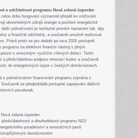
lnost a udržitelnost programu Nová zelená úsporám
celou dobu fungování významně přispěl ke snižování
oji obnovitelných zdrojů energie a posílení energetické
 další pokračování je nezbytné provést nastavení tak, aby
elný a finančně udržitelný, a současně umožnil realizovat
ov. Právě proto se pro období po roce 2026 postupně
 programu na efektivní finanční nástroj s plným
 pouze s omezeným využitím cílených dotací. Tento
ní a předvídatelnou podporu renovací budov a současně
estic do energetických úspor v českých domácnostech.
ítá s pokračováním financování programu zejména z
. Současně se předpokládá postupné zapojování dalších
emisních povolenek.
u Nová zelená úsporám
i, předvídatelnosti a dlouhodobosti programu NZÚ
ergetického poradenství a renovačních pasů
nízkopříjmovým domácnostem