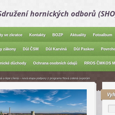
Sdružení hornických odborů (SHO
ty ve zkratce
Kontakty
BOZP
Aktuality
Fotoalbum
y zákony
Důl ČSM
Důl Karviná
Důl Paskov
Povrcho
nické důchody
Ochrana osobních údajů
RROS ČMKOS 
elná a lépe cílená – nová etapa podpory z programu Nová zelená úsporám
Vyh