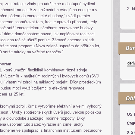
 ze strategie vlády pro udržitelné a dostupné bydlení.
X: h
ácností na cestě za snižováním výdajů na energie a v
před pádem do energetické chudoby,“ uvádí premiér
 chceme nasměrovat tam, kde je opravdu přínosná, tedy
odobě sníží energetickou náročnost renovované budovy.
í dáme domácnostem návod, jak naplánovat realizaci
udoucna reálně ušetří peníze. Zároveň chceme zajistit
udržitelnost programu Nová zelená úsporám do příštích let,
Bur
 snížit nároky na veřejné rozpočty.“
Kurzy.cz
Komodity a deriváty
sporám
j, který umožní flexibilně kombinovat různé zdroje
ání, zamíří k majitelům rodinných i bytových domů (SVJ
ují vlastními zdroji na nákladný projekt. Díky prostředkům
budou moci využít zájemci o efektivní renovace
cení až 25 let.
Obl
kromými zdroji, čímž vytvoříme efektivní a velmi výhodný
cností. Úroky spotřebitelských úvěrů jsou velkou položkou
OS 
y a dlouhodobě zatěžující rodinné rozpočty. Díky
ČM
ená úsporám tuto zátěž výrazně snížíme, úroky
ídneme ve spolupráci s finančními institucemi bezúročné
X S