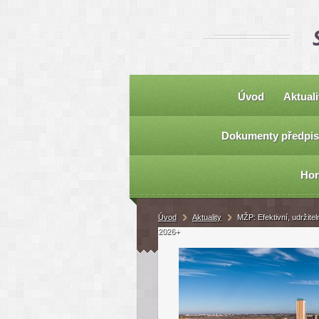
Úvod
Aktuali
Dokumenty předpis
Hor
Úvod
Aktuality
MŽP: Efektivní, udržit
2026+