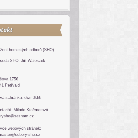
takt
žení hornických odborů (SHO)
seda SHO: Jiří Waloszek
O
šova 1756
41 Petřvald
vá schránka: dwm3kh8
etariát: Milada Kračmarová
orysho@seznam.cz
vce webových stránek:
master@odbory-sho.cz