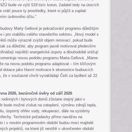
 NZÚ bude ve výši 519 tisíc korun, žadatel tedy na úrocích
 vrátí pouze ty prostředky, které si půjčil a zaplatí
ním úvěrového účtu.“
o budovy Marty Gellové je pokračování programu důležitým
e i pro stabilitu celého stavebního sektoru. „Nový model s
ěrů může výrazně zvýšit objem renovací, pokud bude
ak za důležité, aby program jasně motivoval především
inášejí největší energetické úspory a dlouhodobě snižují
 komentuje novou podobu programu Marta Gellová. „Máme
ůže na novou podobu programu adaptovat – tím klíčovým
d dotace jako hlavní motivace k ekonomice budoucích
m, že v současné chvíli vynakládají Češi za bydlení až 22
rvna 2026, bezúročné úvěry od září 2026
rodinných i bytových domů zůstane stejný jako v
r bude možné získat na zateplení, výměnu zdrojů tepla,
bilu, úsporný ohřev vody, rekuperaci, dále na systémy
 střechy. Technické požadavky přímo navážou na
to i v novém programovém období budou moci majitelé
ých projektů, na které již nestihli v ukončeném období