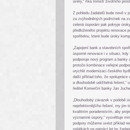
úvěry,“ říká ministr životního pros
Z pohledu žadatelů bude nově v 
za zvýhodněných podmínek na zvo
zelená úsporám pak pokryje úroky
předloženého projektu renovace p
spořitelnu, které bude úroky komp
„Zapojení bank a stavebních spoř
úsporné renovace i v situaci, kdy
podporuje nový program a banky a 
protože kombinace veřejné podpory
urychlit modernizaci českého bydl
další příklad toho, že spoluprác
a dlouhodobě udržitelná řešení,“ 
ředitel Komerční banky Jan Juche
„Dlouhodobý závazek v podobě úv
nejefektivnějšího řešení, my jim
kvalitním poradenstvím, aby proj
významné úspory,“ vysvětluje mini
podpory můžeme uvést příklad ren
splátkách na patnáct let by žadat