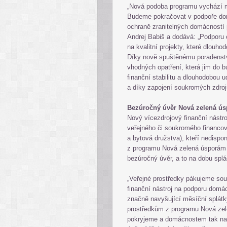
„Nová podoba programu vychází mj.
Budeme pokračovat v podpoře dom
ochraně zranitelných domácností 
Andrej Babiš a dodává: „Podporu
na kvalitní projekty, které dlouh
Díky nově spuštěnému poradenstv
vhodných opatření, která jim do b
finanční stabilitu a dlouhodobou 
a díky zapojení soukromých zdrojů
Bezúročný úvěr Nová zelená ú
Nový vícezdrojový finanční nástro
veřejného či soukromého financov
a bytová družstva), kteří nedispon
z programu Nová zelená úsporám 
bezúročný úvěr, a to na dobu splá
„Veřejné prostředky pákujeme sou
finanční nástroj na podporu domá
značně navyšující měsíční splátk
prostředkům z programu Nová zel
pokryjeme a domácnostem tak nab