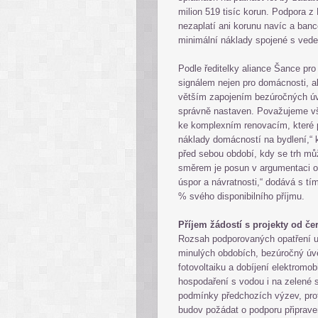
milion 519 tisíc korun. Podpora z
nezaplatí ani korunu navíc a bance
minimální náklady spojené s vede
Podle ředitelky aliance Šance pr
signálem nejen pro domácnosti, al
větším zapojením bezúročných úv
správně nastaven. Považujeme vš
ke komplexním renovacím, které př
náklady domácností na bydlení,“
před sebou období, kdy se trh m
směrem je posun v argumentaci o
úspor a návratnosti,“ dodává s tí
% svého disponibilního příjmu.
Příjem žádostí s projekty od če
Rozsah podporovaných opatření u 
minulých obdobích, bezúročný úvě
fotovoltaiku a dobíjení elektromo
hospodaření s vodou i na zelené
podmínky předchozích výzev, pro
budov požádat o podporu připraven