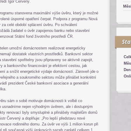
tředí Igor Červený.
Měsí
programu stanovena maximální výše úvěru, který je možné
lené úsporné opatření čerpat. Podpora z programu Nová
 za celé období splácení úvěru. Po schválení
ožádá žadatel o úvěr zapojenou banku nebo stavební
enzovat Státní fond životního prostředí ČR.
Sta
itelen umožní domácnostem realizovat energeticky
 nemají dostatek vlastních prostředků. Bankovní sektor
Cel
stavební spořitelny jsou připraveny se aktivně zapojit,
Měs
 a bankovního financování je efektivní cestou, jak
Den
ení a snížit energetické výdaje domácností. Zároveň jde o
Onl
e veřejného a soukromého sektoru může přinášet konkrétní
uvádí prezident České bankovní asociace a generální
lka.
ěru sám o sobě motivuje domácnosti k volbě co
 to usnadníme nejen výhodným úvěrem, ale i dostupným
ekty renovací byly smysluplné a přinášely majitelům domů
str Červený a doplňuje: „Pro lepší představu nové
ovace rodinného domu. Za úvěr ve výši 1 milion korun při
el při současné výši úrokových sazeb zaplatil celkem 1