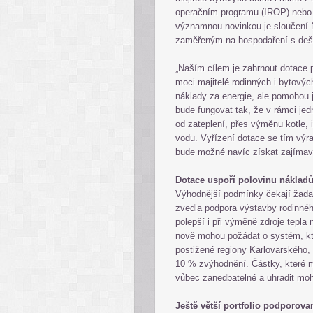
operačním programu (IROP) nebo ma
významnou novinkou je sloučení
zaměřeným na hospodaření s deš
„Naším cílem je zahrnout dotace 
moci majitelé rodinných i bytovýc
náklady za energie, ale pomohou j
bude fungovat tak, že v rámci je
od zateplení, přes výměnu kotle, 
vodu. Vyřízení dotace se tím výra
bude možné navíc získat zajímavé
Dotace uspoří polovinu náklad
Výhodnější podmínky čekají žadate
zvedla podpora výstavby rodinné
polepší i při výměně zdroje tepla 
nově mohou požádat o systém, kte
postižené regiony Karlovarského
10 % zvýhodnění. Částky, které m
vůbec zanedbatelné a uhradit moho
Ještě větší portfolio podporova