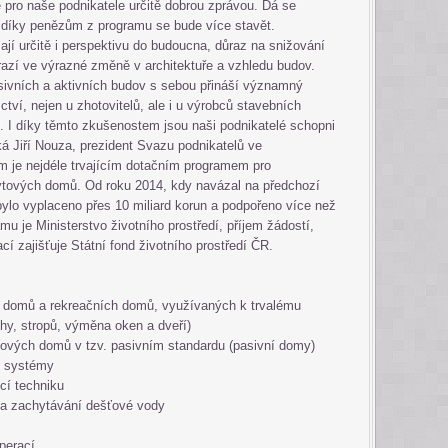
pro naše podnikatele určitě dobrou zprávou. Dá se
, díky penězům z programu se bude více stavět.
jí určitě i perspektivu do budoucna, důraz na snižování
razí ve výrazné změně v architektuře a vzhledu budov.
sivních a aktivních budov s sebou přináší významný
tví, nejen u zhotovitelů, ale i u výrobců stavebních
tů. I díky těmto zkušenostem jsou naši podnikatelé schopni
íká Jiří Nouza, prezident Svazu podnikatelů ve
m je nejdéle trvajícím dotačním programem pro
ytových domů. Od roku 2014, kdy navázal na předchozí
lo vyplaceno přes 10 miliard korun a podpořeno více než
mu je Ministerstvo životního prostředí, příjem žádostí,
ací zajišťuje Státní fond životního prostředí ČR.
 domů a rekreačních domů, využívaných k trvalému
chy, stropů, výměna oken a dveří)
tových domů v tzv. pasivním standardu (pasivní domy)
ké systémy
cí techniku
a zachytávání dešťové vody
perací