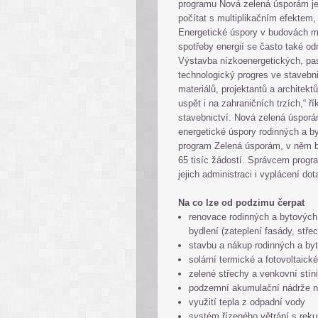
programu Nová zelená úsporám je 
počítat s multiplikačním efektem
Energetické úspory v budovách ma
spotřeby energií se často také od
Výstavba nízkoenergetických, pa
technologický progres ve stavebnic
materiálů, projektantů a architek
uspět i na zahraničních trzích,“ ř
stavebnictví. Nová zelená úsporá
energetické úspory rodinných a b
program Zelená úsporám, v něm by
65 tisíc žádostí. Správcem progra
jejich administraci i vyplácení dot
Na co lze od podzimu čerpat
renovace rodinných a bytových
bydlení (zateplení fasády, stře
stavbu a nákup rodinných a by
solární termické a fotovoltaic
zelené střechy a venkovní stíni
podzemní akumulační nádrže n
využití tepla z odpadní vody
systém řízeného větrání s reku