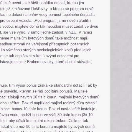
 jistě ocení také širší nabídku dotací, kterou jim
dle již zmiňované Dešťovky, o kterou se program nově
lad i o dotaci na ohřev vody pomocí tepelného čerpadla
 pro osobní vozidla. „Pod program jsme nově zařadili i
u vodou, majitelé domů tak nebudou muset žádat ve dvou
, ale vše vyřídí v rámci jedné žádosti v NZÚ. V rámci
dneme majitelům bytových domů také možnost např.
sadbou stromů na veřejnosti přístupných pozemcích
 s výměnou starých neekologických kotlů před jejich
de se tak doplňovat s kotlíkovými dotacemi pro
stavuje ministr Brabec novinky, které doplní stávající
nuje, tím vyšší bonus získá ke standardní dotaci. Tak by
é pravidlo, kterým se řídí počítání bonusů. Majitelé
ci získají navrch 10 tisíc korun, majitelé bytových domů
ohou sčítat. Pokud například majitel rodinný dům zateplí
binaci bonus 10 tisíc korun. Pokud navíc ještě instaluje
šťovou vodu, obdrží bonus ve výši 30 tisíc korun (3x 10
tele, aby dělali kompletní rekonstrukce. Celkem tak
skat více než 90 tisíc korun a majitelé bytových domů