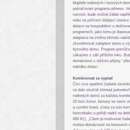
Majitelé rodinných i bytových domů
pokračování programu přinese. Ve
rozrostl, bude možné žádat napřík
nebo na pořízení dobíjecí stanice
dotace na hospodaření s dešťovo
programech, jako tomu je doposud
adaptace na změnu klimatu nabí
zkombinovat zateplení domu s vý
bytového domu. Program pomůže i
zákazem v září příštího roku. Bu
domácnosti s nižšími příjmy,“ před
nabídku dotací.
Kombinovat se vyplatí
Čím více opatření žadatel zkombi
se dalo stručně shrnout jednoduch
rodinných domů za každou kombina
20 tisíc korun, bonusy se navíc m
a vymění kotel, získá za tuto kom
fotovoltaiku a pořídí nádrž na de
000 Kč). „Cílem je motivovat žada
mohou domácnosti na bonusech zí