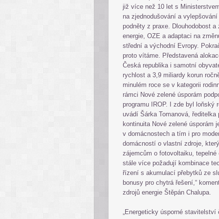
již více než 10 let s Ministerstve
na zjednodušování a vylepšování
podněty z praxe. Dlouhodobost a 
energie, OZE a adaptaci na změnu 
střední a východní Evropy. Pokra
proto vítáme. Představená aloka
Česká republika i samotní obyvate
rychlost a 3,9 miliardy korun roč
minulém roce se v kategorii rodin
rámci Nové zelené úsporám podpo
programu IROP. I zde byl loňský r
uvádí Šárka Tomanová, ředitelka 
kontinuita Nové zelené úsporám je 
v domácnostech a tím i pro moder
domácností o vlastní zdroje, kte
zájemcům o fotovoltaiku, tepelné 
stále více požadují kombinace t
řízení s akumulací přebytků ze sl
bonusy pro chytrá řešení,“ kome
zdrojů energie Štěpán Chalupa.
„Energeticky úsporné stavitelství