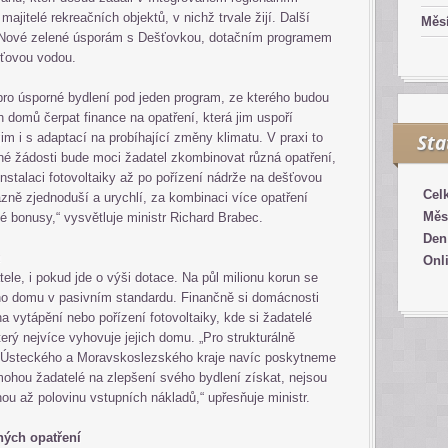
jitelé rekreačních objektů, v nichž trvale žijí. Další
Měsí
 Nové zelené úsporám s Dešťovkou, dotačním programem
ťovou vodou.
pro úsporné bydlení pod jeden program, ze kterého budou
h domů čerpat finance na opatření, která jim uspoří
im i s adaptací na probíhající změny klimatu. V praxi to
Sta
dné žádosti bude moci žadatel zkombinovat různá opatření,
instalaci fotovoltaiky až po pořízení nádrže na dešťovou
Cel
zně zjednoduší a urychlí, za kombinaci více opatření
Měs
 bonusy,“ vysvětluje ministr Richard Brabec.
Den
ů
Onl
le, i pokud jde o výši dotace. Na půl milionu korun se
ho domu v pasivním standardu. Finančně si domácnosti
na vytápění nebo pořízení fotovoltaiky, kde si žadatelé
rý nejvíce vyhovuje jejich domu. „Pro strukturálně
, Ústeckého a Moravskoslezského kraje navíc poskytneme
ohou žadatelé na zlepšení svého bydlení získat, nejsou
u až polovinu vstupních nákladů,“ upřesňuje ministr.
ných opatření