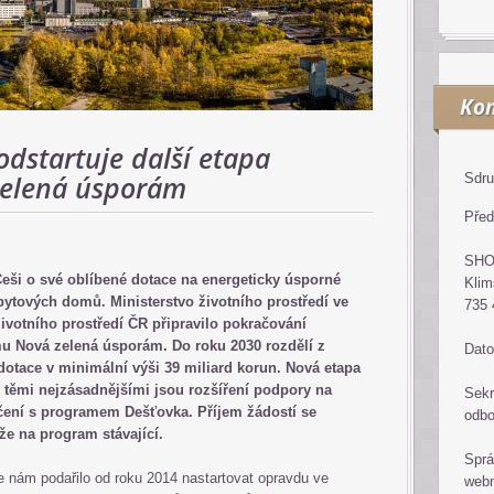
Kon
dstartuje další etapa
elená úsporám
Sdru
Před
SH
Češi o své oblíbené dotace na energeticky úsporné
Klim
bytových domů. Ministerstvo životního prostředí ve
735 
ivotního prostředí ČR připravilo pokračování
u Nová zelená úsporám. Do roku 2030 rozdělí z
Dato
dotace v minimální výši 39 miliard korun. Nová etapa
 těmi nejzásadnějšími jsou rozšíření podpory na
Sekr
čení s programem Dešťovka. Příjem žádostí se
odb
že na program stávající.
Sprá
 nám podařilo od roku 2014 nastartovat opravdu ve
web