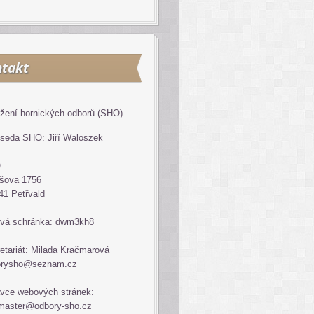
takt
žení hornických odborů (SHO)
seda SHO: Jiří Waloszek
O
šova 1756
41 Petřvald
vá schránka: dwm3kh8
etariát: Milada Kračmarová
orysho@seznam.cz
vce webových stránek:
master@odbory-sho.cz