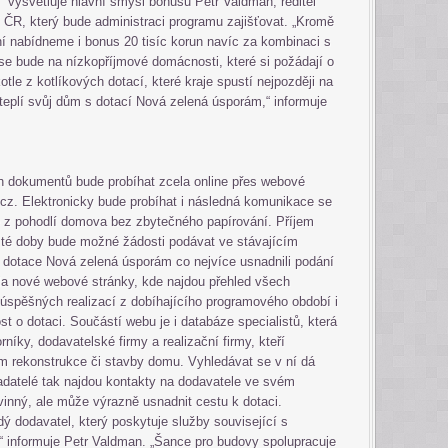
“ vysvětluje hlavní smysl bonusů Petr Valdman, ředitel
í ČR, který bude administraci programu zajišťovat. „Kromě
í nabídneme i bonus 20 tisíc korun navíc za kombinaci s
se bude na nízkopříjmové domácnosti, které si požádají o
le z kotlíkových dotací, které kraje spustí nejpozději na
eplí svůj dům s dotací Nová zelená úsporám,“ informuje
h dokumentů bude probíhat zcela online přes webové
z. Elektronicky bude probíhat i následná komunikace se
e z pohodlí domova bez zbytečného papírování. Příjem
o té doby bude možné žádosti podávat ve stávajícím
otace Nová zelená úsporám co nejvíce usnadnili podání
cela nové webové stránky, kde najdou přehled všech
 úspěšných realizací z dobíhajícího programového období i
t o dotaci. Součástí webu je i databáze specialistů, která
níky, dodavatelské firmy a realizační firmy, kteří
m rekonstrukce či stavby domu. Vyhledávat se v ní dá
žadatelé tak najdou kontakty na dodavatele ve svém
vinný, ale může výrazně usnadnit cestu k dotaci.
ý dodavatel, který poskytuje služby související s
,“ informuje Petr Valdman. „Šance pro budovy spolupracuje