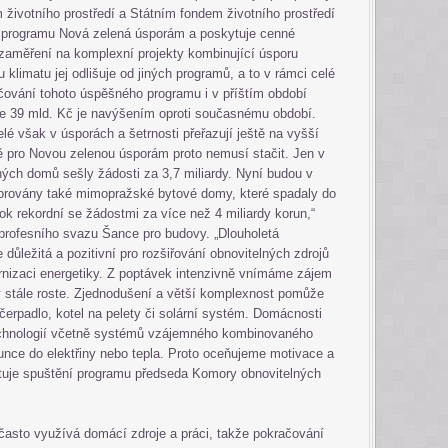
m životního prostředí a Státním fondem životního prostředí
 programu Nová zelená úsporám a poskytuje cenné
zaměření na komplexní projekty kombinující úsporu
klimatu jej odlišuje od jiných programů, a to v rámci celé
čování tohoto úspěšného programu i v příštím období
ce 39 mld. Kč je navýšením oproti současnému období.
lé však v úsporách a šetrnosti přeřazují ještě na vyšší
ně pro Novou zelenou úsporám proto nemusí stačit. Jen v
ných domů sešly žádosti za 3,7 miliardy. Nyní budou v
rovány také mimopražské bytové domy, které spadaly do
ok rekordní se žádostmi za více než 4 miliardy korun,“
profesního svazu Šance pro budovy. „Dlouholetá
důležitá a pozitivní pro rozšiřování obnovitelných zdrojů
nizaci energetiky. Z poptávek intenzivně vnímáme zájem
rý stále roste. Zjednodušení a větší komplexnost pomůže
čerpadlo, kotel na pelety či solární systém. Domácnosti
echnologií včetně systémů vzájemného kombinovaného
unce do elektřiny nebo tepla. Proto oceňujeme motivace a
ntuje spuštění programu předseda Komory obnovitelných
 často využívá domácí zdroje a práci, takže pokračování