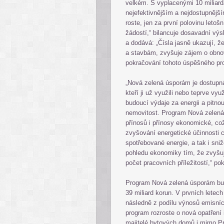
velkém. S vyplacenými 10 miliard
nejefektivnějším a nejdostupnějš
roste, jen za první polovinu leto
žádostí,“ bilancuje dosavadní výs
a dodává: „Čísla jasně ukazují, 
a stavbám, zvyšuje zájem o obnovit
pokračování tohoto úspěšného pro
„Nová zelená úsporám je dostupná
kteří ji už využili nebo teprve vy
budoucí výdaje za energii a pitno
nemovitost. Program Nová zelená
přínosů i přínosy ekonomické, co
zvyšování energetické účinnosti
spotřebované energie, a tak i sni
pohledu ekonomiky tím, že zvyšu
počet pracovních příležitostí,“ po
Program Nová zelená úsporám bud
39 miliard korun. V prvních lete
následně z podílu výnosů emisníc
program rozroste o nová opatření
majitelé bytových domů i mimo Pr