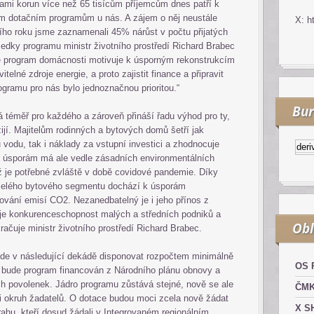
ami korun více než 65 tisícům příjemcům dnes patří k
ím dotačním programům u nás. A zájem o něj neustále
X: h
šního roku jsme zaznamenali 45% nárůst v počtu přijatých
ledky programu ministr životního prostředí Richard Brabec
že program domácnosti motivuje k úsporným rekonstrukcím
elné zdroje energie, a proto zajistit finance a připravit
gramu pro nás bylo jednoznačnou prioritou.“
Bur
 téměř pro každého a zároveň přináší řadu výhod pro ty,
užijí. Majitelům rodinných a bytových domů šetří jak
u vodu, tak i náklady za vstupní investici a zhodnocuje
Kurzy.cz
Komodity a deriváty
 úsporám má ale vedle zásadních environmentálních
ž je potřebné zvláště v době covidové pandemie. Díky
 celého bytového segmentu dochází k úsporám
žování emisí CO2. Nezanedbatelný je i jeho přínos z
je konkurenceschopnost malých a středních podniků a
Obl
kračuje ministr životního prostředí Richard Brabec.
e v následující dekádě disponovat rozpočtem minimálně
OS 
ch bude program financován z Národního plánu obnovy a
h povolenek. Jádro programu zůstává stejné, nově se ale
ČM
 i okruh žadatelů. O dotace budou moci zcela nově žádat
X S
ahu, kteří dosud žádali v Integrovaném regionálním