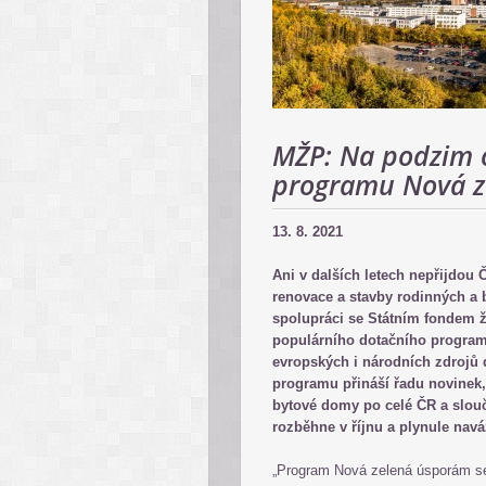
MŽP: Na podzim o
programu Nová z
13. 8. 2021
Ani v dalších letech nepřijdou 
renovace a stavby rodinných a 
spolupráci se Státním fondem ž
populárního dotačního program
evropských i národních zdrojů 
programu přináší řadu novinek,
bytové domy po celé ČR a slou
rozběhne v říjnu a plynule navá
„Program Nová zelená úsporám se