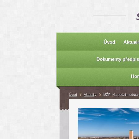
Úvod
Aktuali
Dokumenty předpis
Hor
Úvod
Aktuality
MŽP: Na podzim odstar