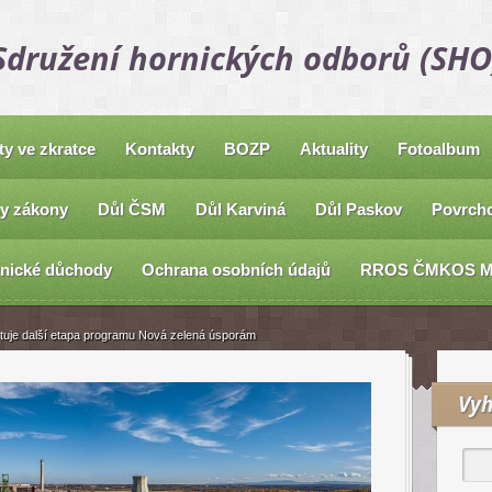
Sdružení hornických odborů (SHO
ty ve zkratce
Kontakty
BOZP
Aktuality
Fotoalbum
y zákony
Důl ČSM
Důl Karviná
Důl Paskov
Povrcho
nické důchody
Ochrana osobních údajů
RROS ČMKOS 
tuje další etapa programu Nová zelená úsporám
Vyh