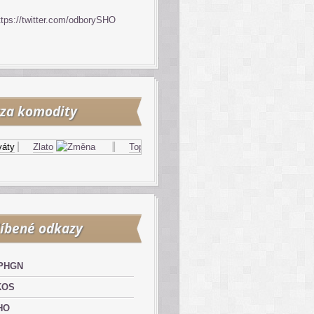
ttps://twitter.com/odborySHO
za komodity
Zlato
Topný olej
Zemní plyn
íbené odkazy
PHGN
KOS
HO