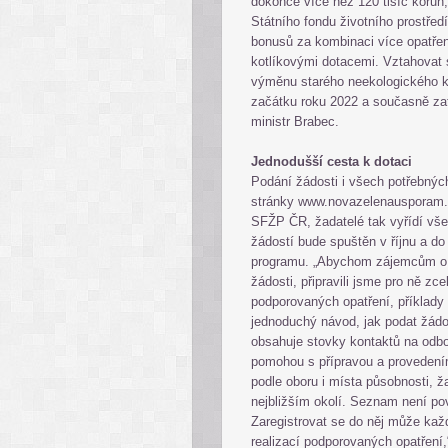
dokonce více než 120 tisíc korun,
Státního fondu životního prostřed
bonusů za kombinaci více opatřen
kotlíkovými dotacemi. Vztahovat 
výměnu starého neekologického kot
začátku roku 2022 a současně zat
ministr Brabec.
Jednodušší cesta k dotaci
Podání žádosti i všech potřebnýc
stránky www.novazelenausporam.c
SFŽP ČR, žadatelé tak vyřídí vš
žádostí bude spuštěn v říjnu a d
programu. „Abychom zájemcům o d
žádosti, připravili jsme pro ně z
podporovaných opatření, příklady
jednoduchý návod, jak podat žádos
obsahuje stovky kontaktů na odbor
pomohou s přípravou a provedení
podle oboru i místa působnosti, 
nejbližším okolí. Seznam není po
Zaregistrovat se do něj může každ
realizací podporovaných opatření