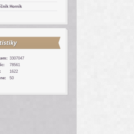
čník Horník
tistiky
kem:
3307047
íc:
78561
:
1622
ine:
50