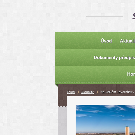
Úvod
Aktuali
Dokumenty předpis
Hor
Úvod
Aktuality
Na Velkém Javorníku v 