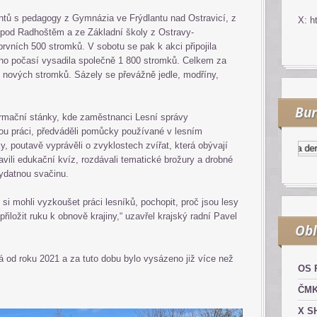
entů s pedagogy z Gymnázia ve Frýdlantu nad Ostravicí, z
X: h
 pod Radhoštěm a ze Základní školy z Ostravy-
rvních 500 stromků. V sobotu se pak k akci připojila
ho počasí vysadila společně 1 800 stromků. Celkem za
0 nových stromků. Sázely se převážně jedle, modříny,
Bur
ormační stánky, kde zaměstnanci Lesní správy
ou práci, předváděli pomůcky používané v lesním
y, poutavě vyprávěli o zvyklostech zvířat, která obývají
Kurzy.cz
Komodity a derivát
avili edukační kvíz, rozdávali tematické brožury a drobné
vydatnou svačinu.
 si mohli vyzkoušet práci lesníků, pochopit, proč jsou lesy
přiložit ruku k obnově krajiny,“ uzavřel krajský radní Pavel
Obl
 od roku 2021 a za tuto dobu bylo vysázeno již více než
OS 
ČM
X S