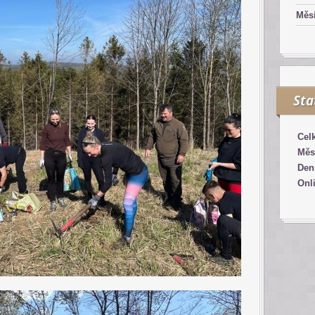
Měsí
Sta
Cel
Měs
Den
Onl