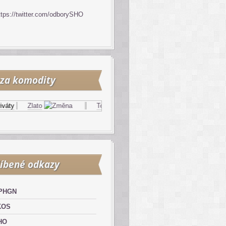
ttps://twitter.com/odborySHO
za komodity
y
Zlato
Topný olej
Zemní plyn
íbené odkazy
PHGN
KOS
HO