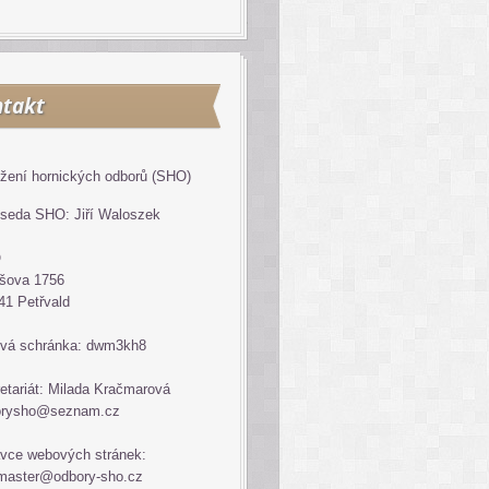
takt
žení hornických odborů (SHO)
seda SHO: Jiří Waloszek
O
šova 1756
41 Petřvald
vá schránka: dwm3kh8
etariát: Milada Kračmarová
orysho@seznam.cz
vce webových stránek:
master@odbory-sho.cz