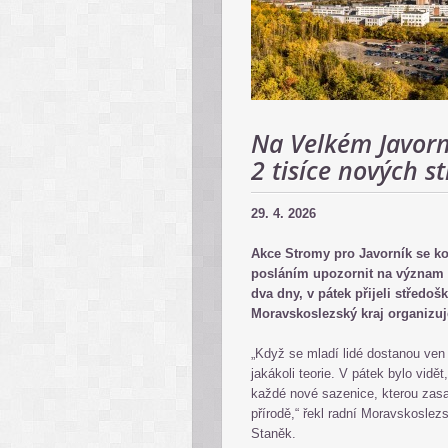
Na Velkém Javorn
2 tisíce nových 
29. 4. 2026
Akce Stromy pro Javorník se k
posláním upozornit na význam le
dva dny, v pátek přijeli středoš
Moravskoslezský kraj organizuj
„Když se mladí lidé dostanou ven
jakákoli teorie. V pátek bylo vidě
každé nové sazenice, kterou zasad
přírodě,“ řekl radní Moravskoslez
Staněk.