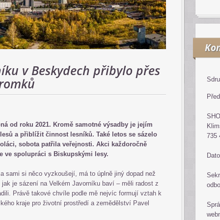
Kon
íku v Beskydech přibylo přes
stromků
Sdru
Před
SH
oná od roku 2021. Kromě samotné výsadby je jejím
Klim
sů a přiblížit činnost lesníků. Také letos se sázelo
735 
koláci, sobota patřila veřejnosti. Akci každoročně
e ve spolupráci s Biskupskými lesy.
Dato
 a sami si něco vyzkoušejí, má to úplně jiný dopad než
Sekr
t, jak je sázení na Velkém Javorníku baví – měli radost z
odb
ili. Právě takové chvíle podle mě nejvíc formují vztah k
ského kraje pro životní prostředí a zemědělství Pavel
Sprá
web