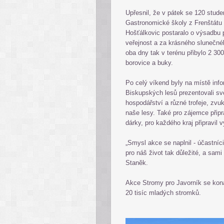
Upřesnil, že v pátek se 120 stud
Gastronomické školy z Frenštátu
Hošťálkovic postaralo o výsadbu p
veřejnost a za krásného slunečné
oba dny tak v terénu přibylo 2 30
borovice a buky.
Po celý víkend byly na místě inf
Biskupských lesů prezentovali sv
hospodářství a různé trofeje, zvuk
naše lesy. Také pro zájemce připr
dárky, pro každého kraj připravil 
„Smysl akce se naplnil - účastníci
pro náš život tak důležité, a sami 
Staněk.
Akce Stromy pro Javorník se koná
20 tisíc mladých stromků.