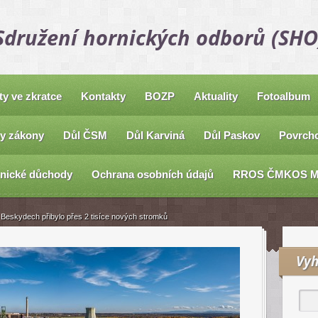
Sdružení hornických odborů (SHO
ty ve zkratce
Kontakty
BOZP
Aktuality
Fotoalbum
y zákony
Důl ČSM
Důl Karviná
Důl Paskov
Povrcho
nické důchody
Ochrana osobních údajů
RROS ČMKOS 
Beskydech přibylo přes 2 tisíce nových stromků
Vyh