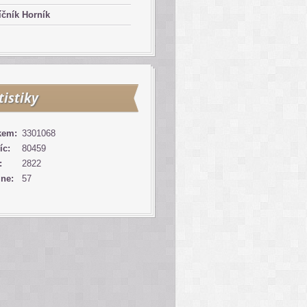
čník Horník
tistiky
kem:
3301068
íc:
80459
:
2822
ine:
57