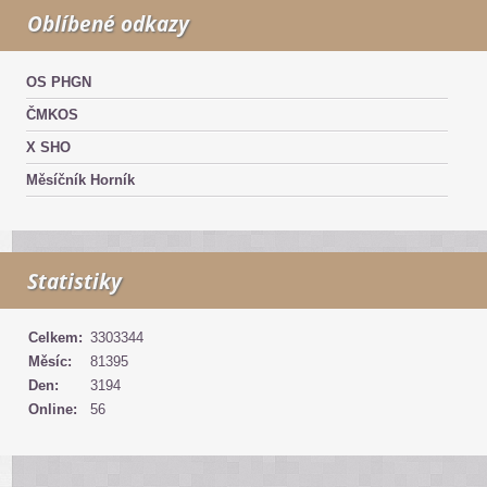
Oblíbené odkazy
OS PHGN
ČMKOS
X SHO
Měsíčník Horník
Statistiky
Celkem:
3303344
Měsíc:
81395
Den:
3194
Online:
56