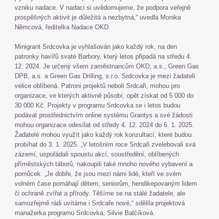
vzniku nadace. V nadaci si uvědomujeme, že podpora veřejně
prospěšných aktivit je důležitá a nezbytná,“ uvedla Monika
Němcová, ředitelka Nadace OKD.
Minigrant Srdcovka je vyhlašován jako každý rok, na den
patronky havířů svaté Barbory, který letos připadá na středu 4.
12. 2024. Je určený všem zaměstnancům OKD, a.s., Green Gas
DPB, a.s. a Green Gas Drilling, s.r.o. Srdcovka je mezi žadateli
velice oblíbená. Patroni projektů neboli Srdcaři, mohou pro
organizace, ve kterých aktivně působí, opět získat od 5 000 do
30 000 Kč. Projekty v programu Srdcovka se i letos budou
podávat prostřednictvím online systému Grantys a své žádosti
mohou organizace odesílat od středy 4. 12. 2024 do 6. 1. 2025.
Žadatelé mohou využít jako každý rok konzultací, které budou
probíhat do 3. 1. 2025. „V letošním roce Srdcaři zvelebovali svá
zázemí, uspořádali spoustu akcí, soustředění, oblíbených
příměstských táborů, nakoupili také mnoho nového vybavení a
pomůcek. „Je dobře, že jsou mezi námi lidé, kteří ve svém
volném čase pomáhají dětem, seniorům, hendikepovaným lidem
či ochraně zvířat a přírody. Těšíme se na stálé žadatele, ale
samozřejmě rádi uvítáme i Srdcaře nové,“ sdělila projektová
manažerka programu Srdcovka, Silvie Balčíková.