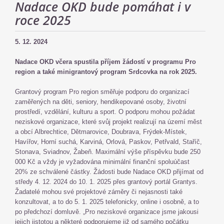
Nadace OKD bude pomáhat i v
roce 2025
5. 12. 2024
Nadace OKD včera spustila příjem žádostí v programu Pro
region a také minigrantový program Srdcovka na rok 2025.
Grantový program Pro region směřuje podporu do organizací
zaměřených na děti, seniory, hendikepované osoby, životní
prostředí, vzdělání, kulturu a sport. O podporu mohou požádat
neziskové organizace, které svůj projekt realizují na území měst
a obcí Albrechtice, Dětmarovice, Doubrava, Frýdek-Místek,
Havířov, Horní suchá, Karviná, Orlová, Paskov, Petřvald, Staříč,
Stonava, Sviadnov, Žabeň. Maximální výše příspěvku bude 250
000 Kč a vždy je vyžadována minimální finanční spoluúčast
20% ze schválené částky. Žádosti bude Nadace OKD přijímat od
středy 4. 12. 2024 do 10. 1. 2025 přes grantový portál Grantys.
Žadatelé mohou své projektové záměry či nejasnosti také
konzultovat, a to do 5. 1. 2025 telefonicky, online i osobně, a to
po předchozí domluvě. „Pro neziskové organizace jsme jakousi
jejich jistotou a některé podporujeme již od samého počátku