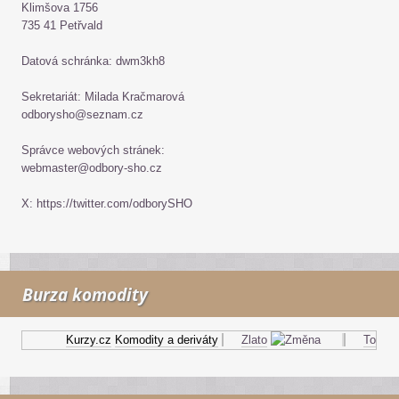
Klimšova 1756
735 41 Petřvald
Datová schránka: dwm3kh8
Sekretariát: Milada Kračmarová
odborysho@seznam.cz
Správce webových stránek:
webmaster@odbory-sho.cz
X: https://twitter.com/odborySHO
Burza komodity
Kurzy.cz
Komodity a deriváty
Zlato
Topný ol