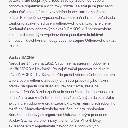
osádky vrtné soupravy. V roce 1990 byl zvolen do výboru
odborové organizace a o tři roky později se stal jejím předsedou.
Vykonává rovněž funkci závodního inspektora bezpečnosti
práce. Postupně se vypracoval na neuvolněného místopředsedu
Českomoravského sdružení odborových organizací a je členem
Regionální rady odborových svazů ČMKOS v Jihomoravském
kraji. Je dlouholetým vyjednavačem podnikové kolektivní
smlouvy i Kolektivní smlouvy vyššího stupně Odborového svazu
PHGN.
Václav SACHA
Narodil se 17. června 1962. Vyučil se na středním odborném
učilišti VOKD v Havířově. Po vojně začal pracovat na důlním
závodě VOKD 21 v Karviné. Zde prošel všemi důlními profesemi
a po složení odborné zkoušky vrtmistra pracoval jako hlavní
předák na speciálním středisku rekonstrukce, které na
pracovištích OKD zabezpečovalo soudržnost důlního masivu a
asanační práce v důlních dílech na všech činných dolech. Jako
aktivní člen odborové organizace byl zvolen jejím předsedou. Po
rozdělení Moravskoslezského sdružení se stal předsedou
Sdružení odborových organizací Ostrava, kterým je dodnes.
Václav Sacha je členem rady a sněmu OS PHGN. Díky
zkušenostem z vyjednávání závodních a podnikových