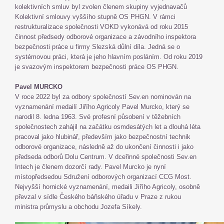
kolektivních smluv byl zvolen členem skupiny vyjednavačů
Kolektivní smlouvy vyššího stupně OS PHGN. V rámci
restrukturalizace společnosti VOKD vykonává od roku 2015
činnost předsedy odborové organizace a závodního inspektora
bezpečnosti práce u firmy Slezská důlní díla. Jedná se o
systémovou práci, která je jeho hlavním posláním. Od roku 2019
je svazovým inspektorem bezpečnosti práce OS PHGN.
Pavel MURCKO
V roce 2022 byl za odbory společností Sev.en nominován na
vyznamenání medailí Jiřího Agricoly Pavel Murcko, který se
narodil 8. ledna 1963. Své profesní působení v těžebních
společnostech zahájil na začátku osmdesátých let a dlouhá léta
pracoval jako hlubinář, především jako bezpečnostní technik
odborové organizace, následně až do ukončení činnosti i jako
předseda odborů Dolu Centrum. V dceřinné společnosti Sev.en
Intech je členem dozorčí rady. Pavel Murcko je nyní
místopředsedou Sdružení odborových organizací CCG Most.
Nejvyšší hornické vyznamenání, medaili Jiřího Agricoly, osobně
převzal v sídle Českého báňského úřadu v Praze z rukou
ministra průmyslu a obchodu Jozefa Síkely.