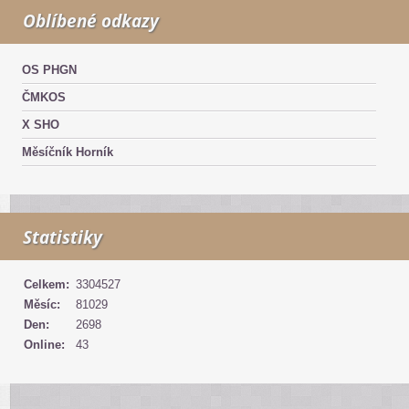
Oblíbené odkazy
OS PHGN
ČMKOS
X SHO
Měsíčník Horník
Statistiky
Celkem:
3304527
Měsíc:
81029
Den:
2698
Online:
43