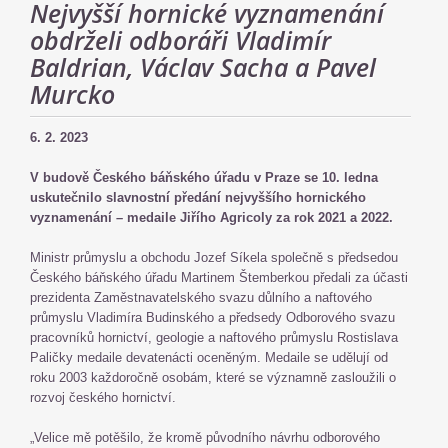
Nejvyšší hornické vyznamenání
obdrželi odboráři Vladimír
Baldrian, Václav Sacha a Pavel
Murcko
6. 2. 2023
V budově Českého báňského úřadu v Praze se 10. ledna
uskutečnilo slavnostní předání nejvyššího hornického
vyznamenání – medaile Jiřího Agricoly za rok 2021 a 2022.
Ministr průmyslu a obchodu Jozef Síkela společně s předsedou
Českého báňského úřadu Martinem Štemberkou předali za účasti
prezidenta Zaměstnavatelského svazu důlního a naftového
průmyslu Vladimíra Budinského a předsedy Odborového svazu
pracovníků hornictví, geologie a naftového průmyslu Rostislava
Paličky medaile devatenácti oceněným. Medaile se udělují od
roku 2003 každoročně osobám, které se významně zasloužili o
rozvoj českého hornictví.
„Velice mě potěšilo, že kromě původního návrhu odborového