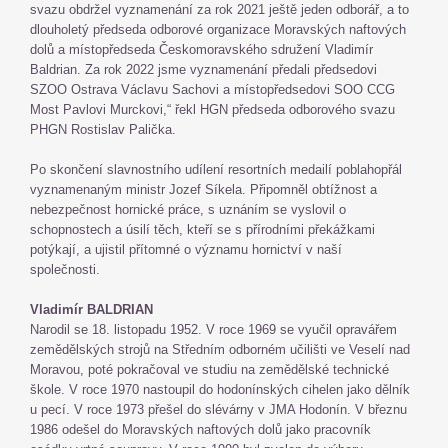
svazu obdržel vyznamenání za rok 2021 ještě jeden odborář, a to
dlouholetý předseda odborové organizace Moravských naftových
dolů a místopředseda Českomoravského sdružení Vladimír
Baldrian. Za rok 2022 jsme vyznamenání předali předsedovi
SZOO Ostrava Václavu Sachovi a místopředsedovi SOO CCG
Most Pavlovi Murckovi,“ řekl HGN předseda odborového svazu
PHGN Rostislav Palička.
Po skončení slavnostního udílení resortních medailí poblahopřál
vyznamenaným ministr Jozef Síkela. Připomněl obtížnost a
nebezpečnost hornické práce, s uznáním se vyslovil o
schopnostech a úsilí těch, kteří se s přírodními překážkami
potýkají, a ujistil přítomné o významu hornictví v naší
společnosti.
Vladimír BALDRIAN
Narodil se 18. listopadu 1952. V roce 1969 se vyučil opravářem
zemědělských strojů na Středním odborném učilišti ve Veselí nad
Moravou, poté pokračoval ve studiu na zemědělské technické
škole. V roce 1970 nastoupil do hodonínských cihelen jako dělník
u pecí. V roce 1973 přešel do slévárny v JMA Hodonín. V březnu
1986 odešel do Moravských naftových dolů jako pracovník