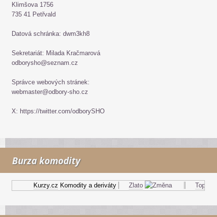
Klimšova 1756
735 41 Petřvald
Datová schránka: dwm3kh8
Sekretariát: Milada Kračmarová
odborysho@seznam.cz
Správce webových stránek:
webmaster@odbory-sho.cz
X: https://twitter.com/odborySHO
Burza komodity
Kurzy.cz
Komodity a deriváty
Zlato
Topný ole