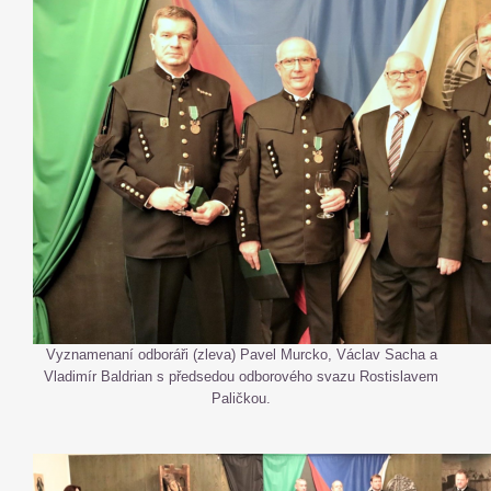
Vyznamenaní odboráři (zleva) Pavel Murcko, Václav Sacha a
Vladimír Baldrian s předsedou odborového svazu Rostislavem
Paličkou.