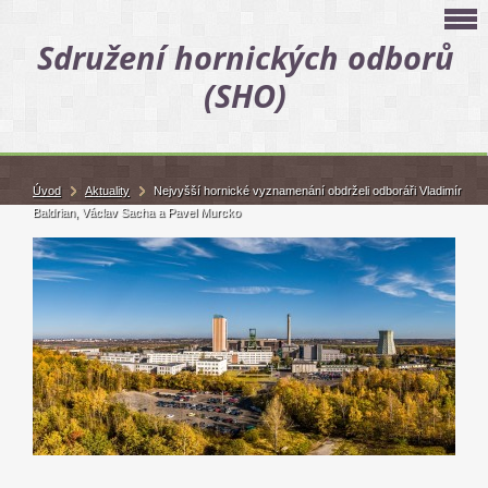
Sdružení hornických odborů
(SHO)
Úvod
Aktuality
Nejvyšší hornické vyznamenání obdrželi odboráři Vladimír
Baldrian, Václav Sacha a Pavel Murcko