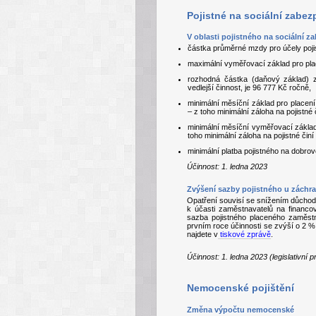
Pojistné na sociální zabez
V oblasti pojistného na sociální 
částka průměrné mzdy pro účely poji
maximální vyměřovací základ pro plac
rozhodná částka (daňový základ) 
vedlejší činnost, je 96 777 Kč ročně,
minimální měsíční základ pro placení
– z toho minimální záloha na pojistné 
minimální měsíční vyměřovací základ
toho minimální záloha na pojistné činí
minimální platba pojistného na dobro
Účinnost: 1. ledna 2023
Zvýšení sazby pojistného u záchr
Opatření souvisí se snížením důcho
k účasti zaměstnavatelů na financo
sazba pojistného placeného zaměstn
prvním roce účinnosti se zvýší o 2 %
najdete v
tiskové zprávě
.
Účinnost: 1. ledna 2023 (legislativní
Nemocenské pojištění
Změna výpočtu nemocenské