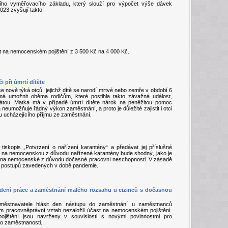
ího vyměřovacího základu, který slouží pro výpočet výše dávek
023 zvyšují takto:
t na nemocenském pojištění z 3 500 Kč na 4 000 Kč.
 při úmrtí dítěte
 nově týká otců, jejichž dítě se narodí mrtvé nebo zemře v období 6
á umožnit oběma rodičům, které postihla takto závažná událost,
rátou. Matka má v případě úmrtí dítěte nárok na peněžitou pomoc
 neumožňuje řádný výkon zaměstnání, a proto je důležité zajistit i otci
 ucházejícího příjmu ze zaměstnání.
 tiskopis „Potvrzení o nařízení karantény“ a předávat jej příslušné
u na nemocenskou z důvodu nařízené karantény bude shodný, jako je
ku na nemocenské z důvodu dočasné pracovní neschopnosti. V zásadě
ých postupů zavedených v době pandemie.
dení práce a zaměstnání malého rozsahu u cizinců s dočasnou
městnavatele hlásit den nástupu do zaměstnání u zaměstnanců
ým pracovněprávní vztah nezaložil účast na nemocenském pojištění.
štění jsou navrženy v souvislosti s novými povinnostmi pro
 o zaměstnanosti.