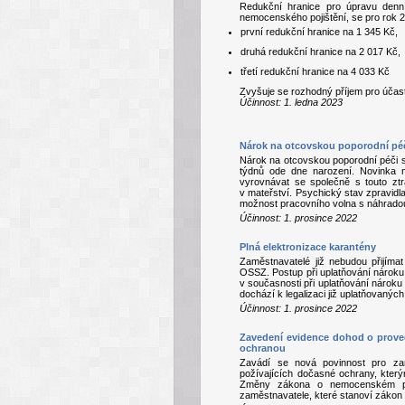
Redukční hranice pro úpravu denn
nemocenského pojištění, se pro rok 2
první redukční hranice na 1 345 Kč,
druhá redukční hranice na 2 017 Kč,
třetí redukční hranice na 4 033 Kč
Zvyšuje se rozhodný příjem pro účas
Účinnost: 1. ledna 2023
Nárok na otcovskou poporodní péči
Nárok na otcovskou poporodní péči se
týdnů ode dne narození. Novinka m
vyrovnávat se společně s touto zt
v mateřství. Psychický stav zpravidla
možnost pracovního volna s náhradou
Účinnost: 1. prosince 2022
Plná elektronizace karantény
Zaměstnavatelé již nebudou přijímat
OSSZ. Postup při uplatňování nárok
v současnosti při uplatňování náro
dochází k legalizaci již uplatňovan
Účinnost: 1. prosince 2022
Zavedení evidence dohod o prove
ochranou
Zavádí se nová povinnost pro za
požívajících dočasné ochrany, kter
Změny zákona o nemocenském poji
zaměstnavatele, které stanoví zákon