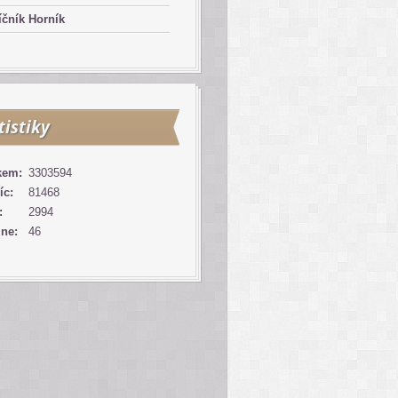
čník Horník
tistiky
kem:
3303594
íc:
81468
:
2994
ine:
46