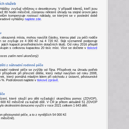
ích služeb
lášky zvyšují většinou o desetikoruny. V případě klientů, kteří jsou
ež 80 hodin měsíčně, zůstanou některé úhrady na stejné úrovni jako
elům kompenzuje rostoucí náklady, se kterými se v poslední době
úhradové vyhlášky
najdete zde
.
u
a obsazená místa, mohou navýšit částku, kterou platí za péči rodiče
em se zvyšuje ze 4 000 Kč na 4 720 Kč. Stát významně podporuje
ejich kapacit prostřednictvím dotačních titulů. Od roku 2016 přispěl
kupin s celkovou kapacitou 20 tisíc míst. Více se dočtete v
tiskové
 proces zatím není ukončený)
děti z náhradní rodinné péče
radní rodinné péče se zvýšily od října. Příspěvek na úhradu potřeb
 příspěvek při převzetí dítěte, který nebyl navýšen od roku 2008,
ěvek, který pomáhá mladým lidem při odchodu z ústavní, pěstounské
5 %. Podrobnosti najdete v
tiskové zprávě.
péče
řízení, které slouží pro děti vyžadující okamžitou pomoc (ZDVOP),
 600 Kč měsíčně za každé dítě. V ČR je přitom aktuálně 51 ZDVOP
bylo okolnostmi donuceno využít v roce 2021 celkem 1 643 dětí.
on pěstounské péče, a to z nynějších 54 000 Kč
0 měsíčně).