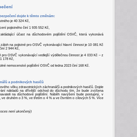
pečení
zabezpečení dojde k těmto změnám:
stného je 40 324 Kč,
ení pojistného činí 1 935 552 Kč,
zakládající účast na důchodovém pojištění OSVČ, která vykonává
 záloh na pojistné pro OSVČ vykonávající hlavní činnost je 10 081 Kč
činí 2 944 Kč,
 pro OSVČ vykonávající vedlejší výdělečnou činnost je 4 033 Kč – z
 1 178 Kč,
volné nemocenské pojištění OSVČ od ledna 2023 činí 168 Kč.
anářů a podnikových hasičů
dového věku zdravotnických záchranářů a podnikových hasičů. Dojde
vání nákladů na dřívější odchod do důchodu tím, že bude zvýšena
avateli na důchodové pojištění. Náběh navýšení bude postupný, v
, ve druhém o 3 %, ve třetím o 4 % a ve čtvrtém o cílových 5 %. Více
 proces není ukončený)