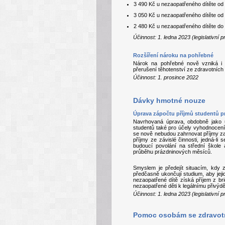
3 490 Kč u nezaopatřeného dítěte od 
3 050 Kč u nezaopatřeného dítěte od 
2 480 Kč u nezaopatřeného dítěte do 
Účinnost: 1. ledna 2023 (legislativní
Rozšíření nároku na pohřebné
Nárok na pohřebné nově vzniká i 
přerušení těhotenství ze zdravotníc
Účinnost: 1. prosince 2022
Dávky hmotné nouze
Úprava zápočtu příjmů studentů p
Navrhovaná úprava, obdobně jako u 
studentů také pro účely vyhodnocení
se nově nebudou zahrnovat příjmy za 
příjmy ze závislé činnosti, jedná-li
budoucí povolání na střední škole 
průběhu prázdninových měsíců.
Smyslem je předejít situacím, kdy 
předčasně ukončují studium, aby jej
nezaopatřené dítě získá příjem z b
nezaopatřené děti k legálnímu přivýd
Účinnost: 1. ledna 2023 (legislativní
Pomoc osobám se zdravot