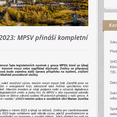
Kon
2023: MPSV přináší kompletní
Sdru
Před
SH
tnost řada legislativních novinek z gesce MPSV, které se týkají
Klim
 v hmotné nouzi nebo například důchodů. Změny se připravují
íčová bude zejména další úprava příspěvku na bydlení, zvýšení
735 
 lékařské posudkové služby.
Dato
velké množství výzev, kterým resort musel čelit. Zaměřili jsme se
v energetické krizi, intenzivně také řešíme uprchlickou krizi
ně. Hlavním trendem je však podpora rodin a výrazná digitalizace
legislativních změn a mohu říct, že MPSV v této souvislosti odvedlo
Sekr
 bylo ve Sbírce zákonů vydáno 44 právních předpisů z naší gesce. A
odb
e i nadále
,“ přiblížil
ministr práce a sociálních věcí Marian Jurečka
Sprá
 přijdou s rokem 2023 a týkají se občanů. Změny pro zaměstnavatele
e 2023 bude vyhlášeno opět několik výzev, jejichž prostřednictvím je
web
středků na programy v sociální oblasti. Jejich přehled lze najít na