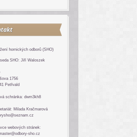
takt
žení hornických odborů (SHO)
seda SHO: Jiří Waloszek
O
šova 1756
41 Petřvald
vá schránka: dwm3kh8
etariát: Milada Kračmarová
orysho@seznam.cz
vce webových stránek:
master@odbory-sho.cz