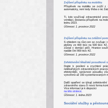
Zvýšení příspěvku na mobilitu
Příspěvek na mobilitu se zvýší z
automaticky, není tedy třeba o nic žá
Ti, kdo využívají zdravotnické pro
ventilaci, dostanou příspěvek na mobi
lednu 2023.
Účinnost: 1. prosince 2022
Zvýšení příspěvku na zvláštní pom
S ohledem na růst cen se zvyšuje i 
plošiny ze 400 tisíc na 500 tisíc K
zůstat v domácí péči. Hranice souč
nadále činí 800 tisíc Kč.
Účinnost: 1. prosince 2022
Zefektivnění lékařské posudkové 
Dojde k posílení a zrychlení prá
nelékařských zdravotnických pracovní
efektivnější, správnost posudku 
vytvořeno až 160 systemizovaných mí
Další opatření se týkají zefektivněn
zdravotního stavu či nová forma kon
Více informací je k dispozici
na této stránce.
Účinnost: 1. ledna 2023
Sociální služby a pěstoun