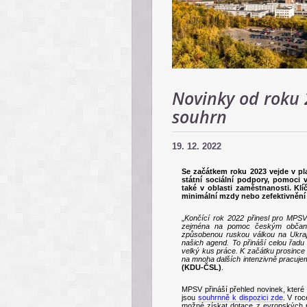
Novinky od roku 
souhrn
19. 12. 2022
Se začátkem roku 2023 vejde v pla
státní sociální podpory, pomoci
také v oblasti zaměstnanosti. Kl
minimální mzdy nebo zefektivnění
„
Končící rok 2022 přinesl pro MPSV 
zejména na pomoc českým občanům 
způsobenou ruskou válkou na Ukraji
našich agend. To přináší celou řadu 
velký kus práce. K začátku prosince
na mnoha dalších intenzivně pracujem
(KDU-ČSL)
.
MPSV přináší přehled novinek, které
jsou
souhrnně k dispozici zde
. V roc
možné získat dotace z evropských pro