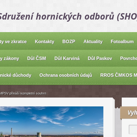
Sdružení hornických odborů (SHO
ty ve zkratce
Kontakty
BOZP
Aktuality
Fotoalbum
y zákony
Důl ČSM
Důl Karviná
Důl Paskov
Povrcho
nické důchody
Ochrana osobních údajů
RROS ČMKOS 
MPSV přináší kompletní souhrn
Vyh