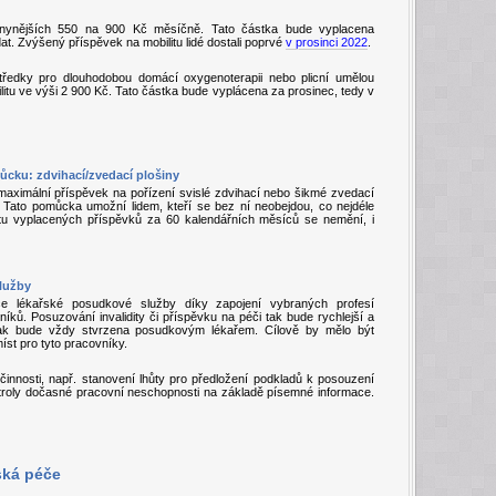
 nynějších 550 na 900 Kč měsíčně. Tato částka bude vyplacena
dat. Zvýšený příspěvek na mobilitu lidé dostali poprvé
v prosinci 2022
.
středky pro dlouhodobou domácí oxygenoterapii nebo plicní umělou
litu ve výši 2 900 Kč. Tato částka bude vyplácena za prosinec, tedy v
ůcku: zdvihací/zvedací plošiny
maximální příspěvek na pořízení svislé zdvihací nebo šikmé zvedací
č. Tato pomůcka umožní lidem, kteří se bez ní neobejdou, co nejdéle
tu vyplacených příspěvků za 60 kalendářních měsíců se nemění, i
služby
ce lékařské posudkové služby díky zapojení vybraných profesí
ků. Posuzování invalidity či příspěvku na péči tak bude rychlejší a
však bude vždy stvrzena posudkovým lékařem. Cílově by mělo být
st pro tyto pracovníky.
í činnosti, např. stanovení lhůty pro předložení podkladů k posouzení
troly dočasné pracovní neschopnosti na základě písemné informace.
ská péče