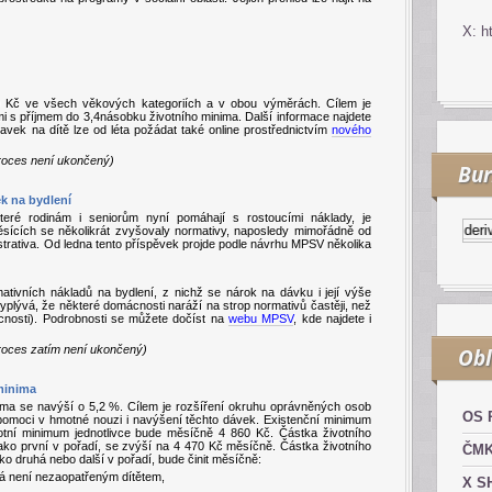
X: h
00 Kč ve všech věkových kategoriích a v obou výměrách.
Cílem je
tmi s příjmem do 3,4násobku životního minima. Další informace najdete
davek na dítě lze od léta požádat také online prostřednictvím
nového
 proces není ukončený)
Bur
k na bydlení
které rodinám i seniorům nyní pomáhají s rostoucími náklady, je
Kurzy.cz
Komodity a deriváty
ěsících se několikrát zvyšovaly normativy, naposledy mimořádně od
istrativa. Od ledna tento příspěvek projde podle návrhu MPSV několika
tivních nákladů na bydlení, z nichž se nárok na dávku i její výše
vyplývá, že některé domácnosti naráží na strop normativů častěji, než
cnosti). Podrobnosti se můžete dočíst na
webu MPSV
, kde najdete i
 proces zatím není ukončený)
Obl
minima
ima se navýší o 5,2 %. Cílem je rozšíření okruhu oprávněných osob
OS 
 pomoci v hmotné nouzi i navýšení těchto dávek. Existenční minimum
tní minimum jednotlivce bude měsíčně 4 860 Kč. Částka životního
ako první v pořadí, se zvýší na 4 470 Kč měsíčně. Částka životního
ČM
ko druhá nebo další v pořadí, bude činit měsíčně:
rá není nezaopatřeným dítětem,
X S