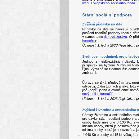
webu Evropského sociálního fondu.
Státní sociální podpora
Zvýšení přídavku na dítě
Přídavky na dítě se navyšují o 2
posílení finanční podpory rodin s dě
v samostatné
tiskové zprávě
. O pří
formuláře
.
Účinnost: 1. ledna 2023 (legislativní
Sjednocení podmínek pro příspěve
Jednou z nejdůležitějších dávek, 
příspěvek na bydlení. V minulých m
října. Výrazně se zjednodušila admin
změnami.
Úprava se týká především tzv. norma
odvozují. Z dostupných analýz totiž 
jiné (např. jedno a dvoučlenné domá
nový online formulář
.
Účinnost: 1. ledna 2023 (legislativní
Zvýšení životního a existenčního 
Částky životního a existenčního min
pro dávky státní sociální podpory a
osoby bude měsíčně 3 130 Kč, živo
minima osoby, která je posuzována j
minima osoby, která je posuzována ja
4 040 Kč u osoby od 15 let věku, kte