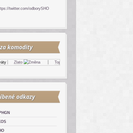
ttps://twitter.com/odborySHO
za komodity
Zlato
Topný olej
Zemní plyn
íbené odkazy
PHGN
KOS
HO