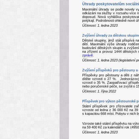
Úhrady poskytovatelům sociáln
Maximální úhrady se podle novely vyh
odkázáni na služby v rozsahu více n
doposud. Nová vyhláška poskytovat
potýkají. Podrobnosti ohledně nové 
Účinnost: 1. ledna 2023
Zvýšení úhrady za dětskou skupin
Dětské skupiny, jimž stát přispívá n
dětí. Maximální výše úhrady rodič
budování dětských skupin a zvýšení j
na zřízení a provoz 1444 dětských s
zprávě
.
Účinnost: 1. ledna 2023 (legislativní
Zvýšení příspěvků pro pěstouny a 
Příspěvky pro pěstouny a děti z náh
dítěte vzrostl o 27 %.
Jednorázový
vzrostl o 35 %. Zaopatřovací přísp
nebo poručenské péče, se zvýšil o 1
Účinnost: 1. října 2022
Příspěvek pro výkon pěstounské 
Státní příspěvek pro zřizovatele za
vzroste od ledna z 36 000 Kč na 39
s kapacitou 668 míst. Pobytu v nich 
Vzroste také státní příspěvku na výk
na 59 400 Kč za kalendářní rok (495
Účinnost: 1. ledna 2023