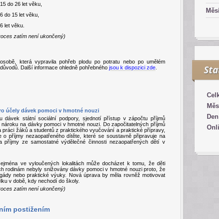
15 do 26 let věku,
Měsí
6 do 15 let věku,
6 let věku.
 proces zatím není ukončený)
osobě, která vypravila pohřeb plodu po potratu nebo po umělém
Sta
h důvodů.
Další informace ohledně pohřebného
jsou k dispozici zde
.
Cel
Měs
ro účely dávek pomoci v hmotné nouzi
Den
dávek státní sociální podpory, sjednotí přístup v zápočtu příjmů
 nároku na dávky pomoci v hmotné nouzi. Do započitatelných příjmů
Onl
práci žáků a studentů z praktického vyučování a praktické přípravy,
 se o příjmy nezaopatřeného dítěte, které se soustavně připravuje na
a příjmy ze samostatné výdělečné činnosti nezaopatřených dětí v
zejména ve vyloučených lokalitách může docházet k tomu, že děti
ich rodinám nebyly snižovány dávky pomoci v hmotné nouzi proto, že
rigády nebo praktické výuky. Nová úprava by měla rovněž motivovat
ělku v době, kdy nechodí do školy.
 proces zatím není ukončený)
ním postižením