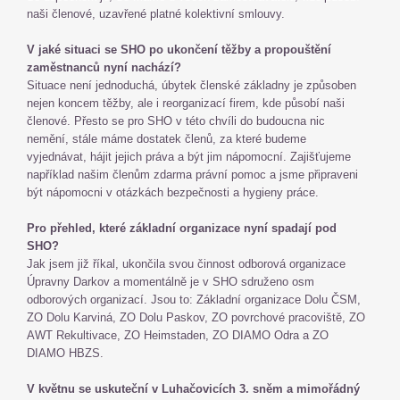
naši členové, uzavřené platné kolektivní smlouvy.
V jaké situaci se SHO po ukončení těžby a propouštění
zaměstnanců nyní nachází?
Situace není jednoduchá, úbytek členské základny je způsoben
nejen koncem těžby, ale i reorganizací firem, kde působí naši
členové. Přesto se pro SHO v této chvíli do budoucna nic
nemění, stále máme dostatek členů, za které budeme
vyjednávat, hájit jejich práva a být jim nápomocní. Zajišťujeme
například našim členům zdarma právní pomoc a jsme připraveni
být nápomocni v otázkách bezpečnosti a hygieny práce.
Pro přehled, které základní organizace nyní spadají pod
SHO?
Jak jsem již říkal, ukončila svou činnost odborová organizace
Úpravny Darkov a momentálně je v SHO sdruženo osm
odborových organizací. Jsou to: Základní organizace Dolu ČSM,
ZO Dolu Karviná, ZO Dolu Paskov, ZO povrchové pracoviště, ZO
AWT Rekultivace, ZO Heimstaden, ZO DIAMO Odra a ZO
DIAMO HBZS.
V květnu se uskuteční v Luhačovicích 3. sněm a mimořádný