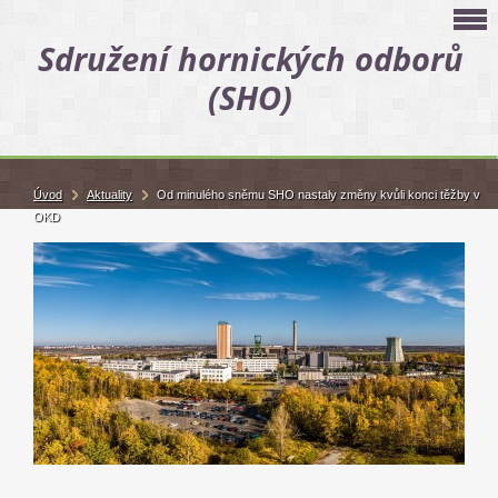
Sdružení hornických odborů
(SHO)
Úvod
Aktuality
Od minulého sněmu SHO nastaly změny kvůli konci těžby v
OKD