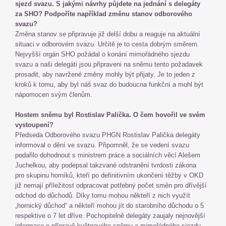
sjezd svazu. S jakými návrhy půjdete na jednání s delegáty
za SHO? Podpoříte například změnu stanov odborového
svazu?
Změna stanov se připravuje již delší dobu a reaguje na aktuální
situaci v odborovém svazu. Určitě je to cesta dobrým směrem.
Nejvyšší orgán SHO požádal o konání mimořádného sjezdu
svazu a naši delegáti jsou připraveni na sněmu tento požadavek
prosadit, aby navržené změny mohly být přijaty. Je to jeden z
kroků k tomu, aby byl náš svaz do budoucna funkční a mohl být
nápomocen svým členům.
Hostem sněmu byl Rostislav Palička. O čem hovořil ve svém
vystoupení?
Předseda Odborového svazu PHGN Rostislav Palička delegáty
informoval o dění ve svazu. Připomněl, že se vedení svazu
podařilo dohodnout s ministrem práce a sociálních věcí Alešem
Juchelkou, aby podepsal takzvané odstranění tvrdosti zákona
pro skupinu horníků, kteří po definitivním ukončení těžby v OKD
již nemají příležitost odpracovat potřebný počet směn pro dřívější
odchod do důchodů. Díky tomu mohou někteří z nich využít
„hornický důchod“ a někteří mohou jít do starobního důchodu o 5
respektive o 7 let dříve. Pochopitelně delegáty zaujaly nejnovější
informace o přípravě květnového sněmu a mimořádného sjezdu