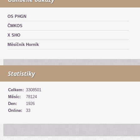
OS PHGN
ČMKOS
X SHO
Měsíčník Horník
Statistiky
Celkem:
3308501
Měsíc:
78124
Den:
1926
Online:
33