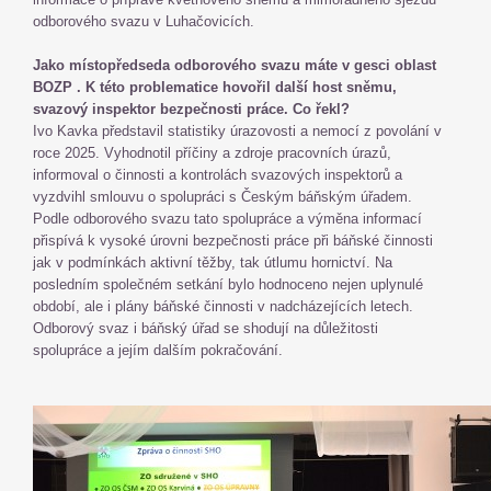
odborového svazu v Luhačovicích.
Jako místopředseda odborového svazu máte v gesci oblast
BOZP . K této problematice hovořil další host sněmu,
svazový inspektor bezpečnosti práce. Co řekl?
Ivo Kavka představil statistiky úrazovosti a nemocí z povolání v
roce 2025. Vyhodnotil příčiny a zdroje pracovních úrazů,
informoval o činnosti a kontrolách svazových inspektorů a
vyzdvihl smlouvu o spolupráci s Českým báňským úřadem.
Podle odborového svazu tato spolupráce a výměna informací
přispívá k vysoké úrovni bezpečnosti práce při báňské činnosti
jak v podmínkách aktivní těžby, tak útlumu hornictví. Na
posledním společném setkání bylo hodnoceno nejen uplynulé
období, ale i plány báňské činnosti v nadcházejících letech.
Odborový svaz i báňský úřad se shodují na důležitosti
spolupráce a jejím dalším pokračování.