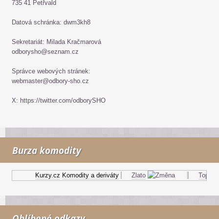
735 41 Petřvald
Datová schránka: dwm3kh8
Sekretariát: Milada Kračmarová
odborysho@seznam.cz
Správce webových stránek:
webmaster@odbory-sho.cz
X: https://twitter.com/odborySHO
Burza komodity
Kurzy.cz
Komodity a deriváty
Zlato
Topný ol
Oblíbené odkazy