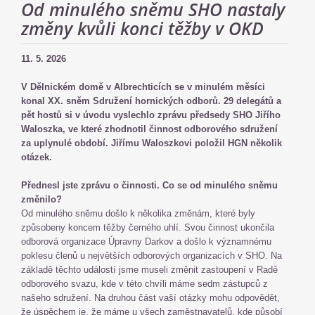
Od minulého sněmu SHO nastaly
změny kvůli konci těžby v OKD
11. 5. 2026
V Dělnickém domě v Albrechticích se v minulém měsíci
konal XX. sněm Sdružení hornických odborů. 29 delegátů a
pět hostů si v úvodu vyslechlo zprávu předsedy SHO Jiřího
Waloszka, ve které zhodnotil činnost odborového sdružení
za uplynulé období. Jiřímu Waloszkovi položil HGN několik
otázek.
Přednesl jste zprávu o činnosti. Co se od minulého sněmu
změnilo?
Od minulého sněmu došlo k několika změnám, které byly
způsobeny koncem těžby černého uhlí. Svou činnost ukončila
odborová organizace Úpravny Darkov a došlo k významnému
poklesu členů u největších odborových organizacích v SHO. Na
základě těchto událostí jsme museli změnit zastoupení v Radě
odborového svazu, kde v této chvíli máme sedm zástupců z
našeho sdružení. Na druhou část vaší otázky mohu odpovědět,
že úspěchem je, že máme u všech zaměstnavatelů, kde působí