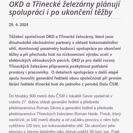
OKD a Třinecké železárny plánují
spolupráci i po ukončení těžby
29. 4. 2024
Těžební společnost OKD a Třinecké železárny, které jsou
dlouhodobě obchodními partnery v oblasti koksovatelného
uhlí, domlouvají parametry budoucí spolupráce po ukončení
těžby a při přechodu huti na nízkoemisní výrobu oceli v
elektrických obloukových pecích. OKD je pro další rozvoj
Třineckých železáren připravena poskytnout potřebné
prostory i pracovníky. O detailech spolupráce v další etapě
spolu hovořili generální ředitelé obou společností při prvním
fárání ředitele třinecké huti do jednoho z porubů Dolu ČSM.
Do hloubky 900 metrů dolu ČSM v lokalitě Sever společně v
sobotu 27. dubna sfárali generální ředitel a předseda
představenstva Roman Sikora a generální ředitel a předseda
představenstva Třineckých železáren Roman Heide. Porub, který
navštívili, je 140 metrů dlouhý a od začátku provozu v něm bylo
vytěženo 120 tisíc tun koksovatelného uhlí. Do ukončení jeho
provozu v červnu letošního roku zbývá vytěžit 50 tisíc tun. Poté