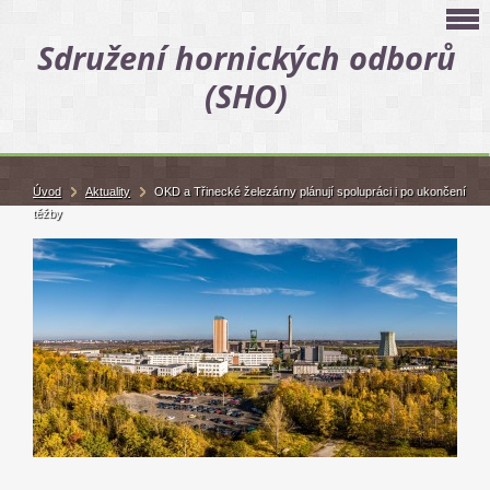
Sdružení hornických odborů
(SHO)
Úvod
Aktuality
OKD a Třinecké železárny plánují spolupráci i po ukončení
těžby