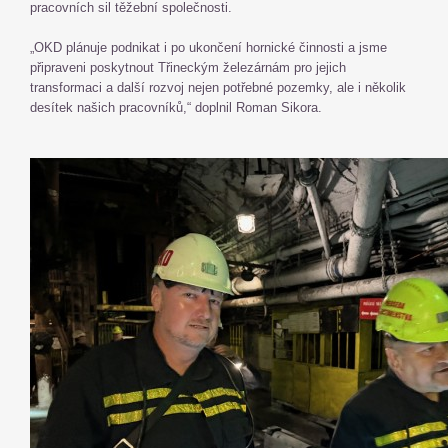
pracovních sil těžební společnosti.
„OKD plánuje podnikat i po ukončení hornické činnosti a jsme
připraveni poskytnout Třineckým železárnám pro jejich
transformaci a další rozvoj nejen potřebné pozemky, ale i několik
desítek našich pracovníků,“ doplnil Roman Sikora.