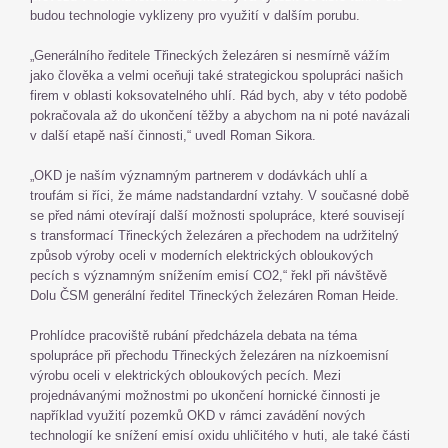
budou technologie vyklizeny pro využití v dalším porubu.
„Generálního ředitele Třineckých železáren si nesmírně vážím
jako člověka a velmi oceňuji také strategickou spolupráci našich
firem v oblasti koksovatelného uhlí. Rád bych, aby v této podobě
pokračovala až do ukončení těžby a abychom na ni poté navázali
v další etapě naší činnosti,“ uvedl Roman Sikora.
„OKD je naším významným partnerem v dodávkách uhlí a
troufám si říci, že máme nadstandardní vztahy. V současné době
se před námi otevírají další možnosti spolupráce, které souvisejí
s transformací Třineckých železáren a přechodem na udržitelný
způsob výroby oceli v moderních elektrických obloukových
pecích s významným snížením emisí CO2,“ řekl při návštěvě
Dolu ČSM generální ředitel Třineckých železáren Roman Heide.
Prohlídce pracoviště rubání předcházela debata na téma
spolupráce při přechodu Třineckých železáren na nízkoemisní
výrobu oceli v elektrických obloukových pecích. Mezi
projednávanými možnostmi po ukončení hornické činnosti je
například využití pozemků OKD v rámci zavádění nových
technologií ke snížení emisí oxidu uhličitého v huti, ale také části