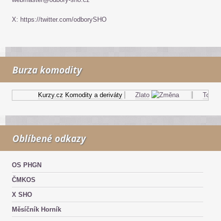
X: https://twitter.com/odborySHO
Burza komodity
Kurzy.cz
Komodity a deriváty
Zlato
Topný o
Oblíbené odkazy
OS PHGN
ČMKOS
X SHO
Měsíčník Horník