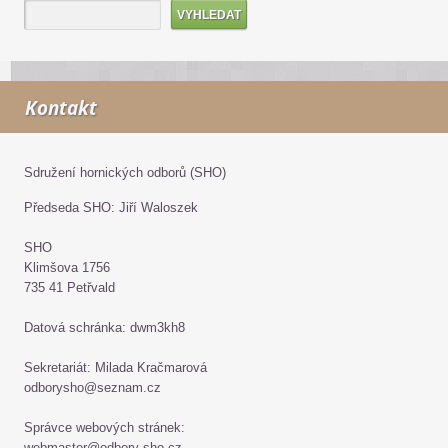
Kontakt
Sdružení hornických odborů (SHO)
Předseda SHO: Jiří Waloszek
SHO
Klimšova 1756
735 41 Petřvald
Datová schránka: dwm3kh8
Sekretariát: Milada Kračmarová
odborysho@seznam.cz
Správce webových stránek:
webmaster@odbory-sho.cz