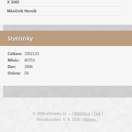
X SHO
Měsíčník Horník
Statistiky
Celkem:
3302133
Měsíc:
80753
Den:
2896
Online:
59
© 2026 eStránky.cz
|
WebSlice
|
Tisk
|
Aktualizováno: 6. 8. 2026
|
Nahoru ↑