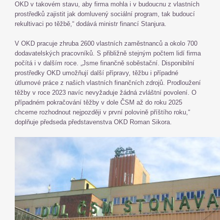
OKD v takovém stavu, aby firma mohla i v budoucnu z vlastních
prostředků zajistit jak domluvený sociální program, tak budoucí
rekultivaci po těžbě,“ dodává ministr financí Stanjura.
V OKD pracuje zhruba 2600 vlastních zaměstnanců a okolo 700
dodavatelských pracovníků. S přibližně stejným počtem lidí firma
počítá i v dalším roce. „Jsme finančně soběstační. Disponibilní
prostředky OKD umožňují další přípravy, těžbu i případné
útlumové práce z našich vlastních finančních zdrojů. Prodloužení
těžby v roce 2023 navíc nevyžaduje žádná zvláštní povolení. O
případném pokračování těžby v dole ČSM až do roku 2025
chceme rozhodnout nejpozději v první polovině příštího roku,“
doplňuje předseda představenstva OKD Roman Sikora.