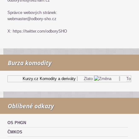
odborysho@seznam.cz
Správce webových stránek:
webmaster@odbory-sho.cz
X: https://twitter.com/odborySHO
Burza komodity
Kurzy.cz
Komodity a deriváty
Zlato
Topný ol
Oblíbené odkazy
OS PHGN
ČMKOS