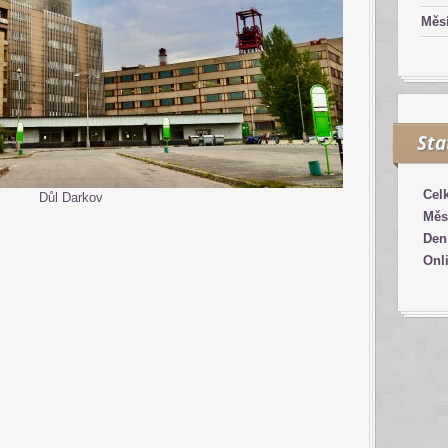
Měsí
Sta
Cel
Důl Darkov
Měs
Den
Onl