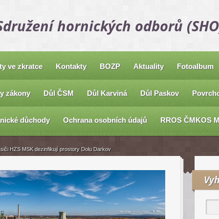
Sdružení hornických odborů (SHO
ty ve zkratce
Kontakty
BOZP
Aktuality
Fotoalbum
y zákony
Důl ČSM
Důl Karviná
Důl Paskov
Povrcho
nické důchody
Ochrana osobních údajů
RROS ČMKOS 
siči HZS MSK dezinfikují prostory Dolu Darkov
Vyh