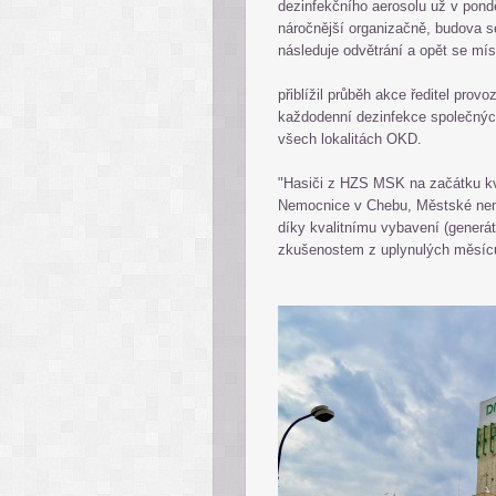
dezinfekčního aerosolu už v pondě
náročnější organizačně, budova se
následuje odvětrání a opět se místo
přiblížil průběh akce ředitel prov
každodenní dezinfekce společných
všech lokalitách OKD.
"Hasiči z HZS MSK na začátku k
Nemocnice v Chebu, Městské nem
díky kvalitnímu vybavení (generát
zkušenostem z uplynulých měsíc