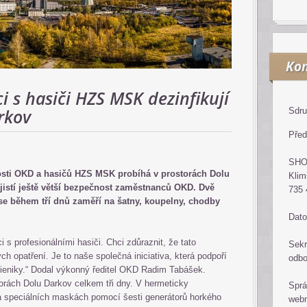
Kon
 s hasiči HZS MSK dezinfikují
rkov
Sdru
Před
SH
sti OKD a hasičů HZS MSK probíhá v prostorách Dolu
Klim
jistí ještě větší bezpečnost zaměstnanců OKD. Dvě
735 
 se během tří dnů zaměří na šatny, koupelny, chodby
Dato
i s profesionálními hasiči. Chci zdůraznit, že tato
Sekr
ch opatření. Je to naše společná iniciativa, která podpoří
odb
gieniky.“ Dodal výkonný ředitel OKD Radim Tabášek.
storách Dolu Darkov celkem tři dny. V hermeticky
Sprá
a speciálních maskách pomocí šesti generátorů horkého
web