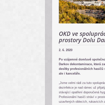
OKD ve spolupráci
prostory Dolu Da
2. 6. 2020
Po vzájemné domluvě společno
Darkov dekontaminace, která za
desítky profesionálních hasičů
ale i kanceláře.
„Jsme velmi rádi za tuto spoluprác
dezinfekce je nad rámec už přijatý
stávající opatření doporučená hy
Profesionální hasiči stráví v pro
uzavřených oblecích, rukavicích 