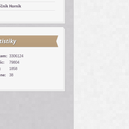
čník Horník
tistiky
kem:
3306124
íc:
79804
:
1858
ine:
38