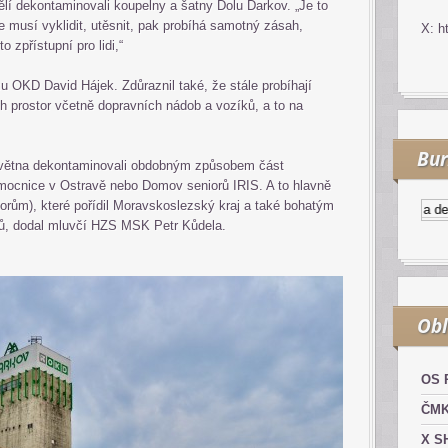
lí dekontaminovali koupelny a šatny Dolu Darkov. „Je to
 musí vyklidit, utěsnit, pak probíhá samotný zásah,
X: h
 zpřístupní pro lidi,“
ozu OKD David Hájek. Zdůraznil také, že stále probíhají
 prostor včetně dopravních nádob a vozíků, a to na
Bur
větna dekontaminovali obdobným způsobem část
ocnice v Ostravě nebo Domov seniorů IRIS. A to hlavně
orům), které pořídil Moravskoslezský kraj a také bohatým
Kurzy.cz
Komodity a deriv
ů, dodal mluvčí HZS MSK Petr Kůdela.
Obl
OS 
ČM
X S