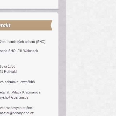
takt
žení hornických odborů (SHO)
seda SHO: Jiří Waloszek
O
šova 1756
41 Petřvald
vá schránka: dwm3kh8
etariát: Milada Kračmarová
orysho@seznam.cz
vce webových stránek:
master@odbory-sho.cz