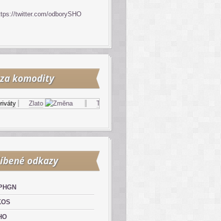
ttps://twitter.com/odborySHO
za komodity
áty
Zlato
Topný olej
Zemní plyn
íbené odkazy
PHGN
KOS
HO