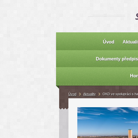
Úvod
Aktuali
Dokumenty předpis
Hor
Úvod
Aktuality
OKD ve spolupráci s ha