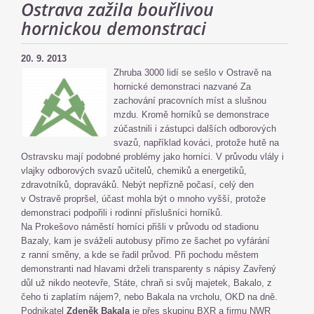
Ostrava zažila bouřlivou
hornickou demonstraci
20. 9. 2013
Zhruba 3000 lidí se sešlo v Ostravě na
hornické demonstraci nazvané Za
zachování pracovních míst a slušnou
mzdu. Kromě horníků se demonstrace
zúčastnili i zástupci dalších odborových
svazů, například kováci, protože hutě na
Ostravsku mají podobné problémy jako horníci. V průvodu vlály i
vlajky odborových svazů učitelů, chemiků a energetiků,
zdravotníků, dopraváků. Nebýt nepřízně počasí, celý den
v Ostravě propršel, účast mohla být o mnoho vyšší, protože
demonstraci podpořili i rodinní příslušníci horníků.
Na Prokešovo náměstí horníci přišli v průvodu od stadionu
Bazaly, kam je sváželi autobusy přímo ze šachet po vyfárání
z ranní směny, a kde se řadil průvod. Při pochodu městem
demonstranti nad hlavami drželi transparenty s nápisy Zavřený
důl už nikdo neotevře, Státe, chraň si svůj majetek, Bakalo, z
čeho ti zaplatím nájem?, nebo Bakala na vrcholu, OKD na dně.
Podnikatel
Zdeněk Bakala
je přes skupinu BXR a firmu NWR