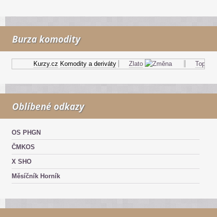
Burza komodity
Kurzy.cz
Komodity a deriváty
Zlato
Topný ol
Oblíbené odkazy
OS PHGN
ČMKOS
X SHO
Měsíčník Horník