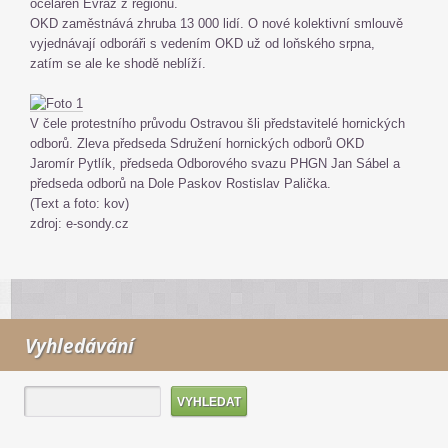
oceláren Evraz z regionu.
OKD zaměstnává zhruba 13 000 lidí. O nové kolektivní smlouvě
vyjednávají odboráři s vedením OKD už od loňského srpna,
zatím se ale ke shodě neblíží.
V čele protestního průvodu Ostravou šli představitelé hornických
odborů. Zleva předseda Sdružení hornických odborů OKD
Jaromír Pytlík, předseda Odborového svazu PHGN Jan Sábel a
předseda odborů na Dole Paskov Rostislav Palička.
(Text a foto: kov)
zdroj: e-sondy.cz
Vyhledávání