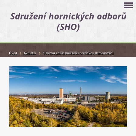
Sdružení hornických odborů
(SHO)
Úvod
Aktuality
Ostrava zažila bouřlivou hornickou demonstraci