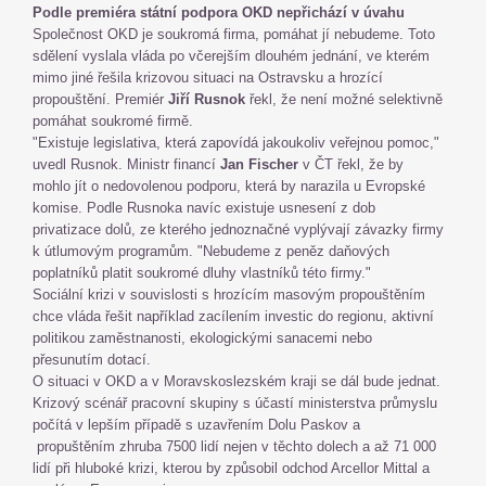
Podle premiéra státní podpora OKD nepřichází v úvahu
Společnost OKD je soukromá firma, pomáhat jí nebudeme. Toto
sdělení vyslala vláda po včerejším dlouhém jednání, ve kterém
mimo jiné řešila krizovou situaci na Ostravsku a hrozící
propouštění. Premiér
Jiří Rusnok
řekl, že není možné selektivně
pomáhat soukromé firmě.
"Existuje legislativa, která zapovídá jakoukoliv veřejnou pomoc,"
uvedl Rusnok. Ministr financí
Jan Fischer
v ČT řekl, že by
mohlo jít o nedovolenou podporu, která by narazila u Evropské
komise. Podle Rusnoka navíc existuje usnesení z dob
privatizace dolů, ze kterého jednoznačné vyplývají závazky firmy
k útlumovým programům. "Nebudeme z peněz daňových
poplatníků platit soukromé dluhy vlastníků této firmy."
Sociální krizi v souvislosti s hrozícím masovým propouštěním
chce vláda řešit například zacílením investic do regionu, aktivní
politikou zaměstnanosti, ekologickými sanacemi nebo
přesunutím dotací.
O situaci v OKD a v Moravskoslezském kraji se dál bude jednat.
Krizový scénář pracovní skupiny s účastí ministerstva průmyslu
počítá v lepším případě s uzavřením Dolu Paskov a
propuštěním zhruba 7500 lidí nejen v těchto dolech a až 71 000
lidí při hluboké krizi, kterou by způsobil odchod Arcellor Mittal a