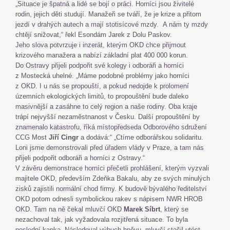
„Situace je špatná a lidé se bojí o práci. Horníci jsou živitelé
rodin, jejich děti studují. Manažeři se tváří, že je krize a přitom
jezdí v drahých autech a mají stotisícové mzdy. A nám ty mzdy
chtějí snižovat,“ řekl Esondám Jarek z Dolu Paskov.
Jeho slova potvrzuje i inzerát, kterým OKD chce přijmout
krizového manažera a nabízí základní plat 400 000 korun.
Do Ostravy přijeli podpořit své kolegy i odboráři a horníci
z Mostecká uhelné. „Máme podobné problémy jako horníci
z OKD. I u nás se propouští, a pokud nedojde k prolomení
územních ekologických limitů, to propouštění bude daleko
masivnější a zasáhne to celý region a naše rodiny. Oba kraje
trápí nejvyšší nezaměstnanost v Česku. Další propouštění by
znamenalo katastrofu, říká místopředseda Odborového sdružení
CCG Most
Jiří Cingr
a dodává:“ „Ctíme odborářskou solidaritu.
Loni jsme demonstrovali před úřadem vlády v Praze, a tam nás
přijeli podpořit odboráři a horníci z Ostravy.“
V závěru demonstrace horníci přečetli prohlášení, kterým vyzvali
majitele OKD, především Zdeňka Bakalu, aby ze svých minulých
zisků zajistili normální chod firmy. K budově bývalého ředitelství
OKD potom odnesli symbolickou rakev s nápisem NWR HROB
OKD. Tam na ně čekal mluvčí OKD
Marek Síbrt
, který se
nezachoval tak, jak vyžadovala rozjitřená situace. To byla
poslední kapka. Následoval výbuch hněvu, mluvčí stačil utéct