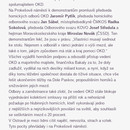
spolumajitelem OKD.
Na Prokešově náměstí k demonstrantům promluvili předseda
hornických odborů OKD
Jaromír Pytlík
, předseda hornického
odborového svazu
Jan Sábel
, místopředsedkyně ČMKOS
Radka
Sokolová
, předseda Odborového svazu KOVO
Josef Středula
a
hejtman Moravskoslezského kraje
Miroslav Novák
(ČSSD). Ten
demonstrantům řekl, že jsou v právu. „Vlastníci musejí sednout
ke stolu. Nejenom s odboráři v rámci jednání o výši mezd, ale
také o tom, jakým způsobem má stát a kraj pomoci OKD.“
Všichni vyjádřili horníkům podporu a odsoudili přístup vedení
OKD a majoritního majitele, finančníka Bakaly za to, že doly
zadlužil, vydělal na nich desítky miliard korun, a nyní, když se
díky tomu těžební společnost dostala do tíživé situace, chce vše
řešit ukončením těžby na Dole Paskov, propouštěním horníků a
snižováním jejich mezd.
Odbory a zaměstnance také zlobí, že vedení OKD stále blokuje
vyjednávání kolektivní smlouvy na příští rok a nehorázně
požaduje po hlubinných hornících, kteří vykonávají jedno
z nejtěžších a nejrizikovějších povolání na světě, aby souhlasili
se seškrtáním mezd o 20 procent.
V Ostravě je mezi lidmi cítit napětí, nervozita, strach a vztek.
Tyto pocity převládaly i na Prokešově náměstí.