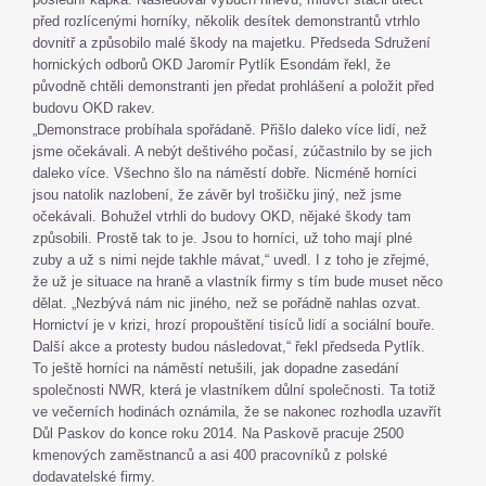
před rozlícenými horníky, několik desítek demonstrantů vtrhlo
dovnitř a způsobilo malé škody na majetku. Předseda Sdružení
hornických odborů OKD Jaromír Pytlík Esondám řekl, že
původně chtěli demonstranti jen předat prohlášení a položit před
budovu OKD rakev.
„Demonstrace probíhala spořádaně. Přišlo daleko více lidí, než
jsme očekávali. A nebýt deštivého počasí, zúčastnilo by se jich
daleko více. Všechno šlo na náměstí dobře. Nicméně horníci
jsou natolik nazlobení, že závěr byl trošičku jiný, než jsme
očekávali. Bohužel vtrhli do budovy OKD, nějaké škody tam
způsobili. Prostě tak to je. Jsou to horníci, už toho mají plné
zuby a už s nimi nejde takhle mávat,“ uvedl. I z toho je zřejmé,
že už je situace na hraně a vlastník firmy s tím bude muset něco
dělat. „Nezbývá nám nic jiného, než se pořádně nahlas ozvat.
Hornictví je v krizi, hrozí propouštění tisíců lidí a sociální bouře.
Další akce a protesty budou následovat,“ řekl předseda Pytlík.
To ještě horníci na náměstí netušili, jak dopadne zasedání
společnosti NWR, která je vlastníkem důlní společnosti. Ta totiž
ve večerních hodinách oznámila, že se nakonec rozhodla uzavřít
Důl Paskov do konce roku 2014. Na Paskově pracuje 2500
kmenových zaměstnanců a asi 400 pracovníků z polské
dodavatelské firmy.