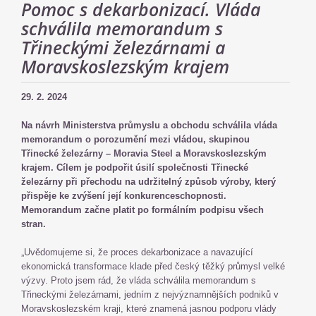
Pomoc s dekarbonizací. Vláda
schválila memorandum s
Třineckými železárnami a
Moravskoslezským krajem
29. 2. 2024
Na návrh Ministerstva průmyslu a obchodu schválila vláda
memorandum o porozumění mezi vládou, skupinou
Třinecké železárny – Moravia Steel a Moravskoslezským
krajem. Cílem je podpořit úsilí společnosti Třinecké
železárny při přechodu na udržitelný způsob výroby, který
přispěje ke zvýšení její konkurenceschopnosti.
Memorandum začne platit po formálním podpisu všech
stran.
„Uvědomujeme si, že proces dekarbonizace a navazující
ekonomická transformace klade před český těžký průmysl velké
výzvy. Proto jsem rád, že vláda schválila memorandum s
Třineckými železárnami, jedním z nejvýznamnějších podniků v
Moravskoslezském kraji, které znamená jasnou podporu vlády