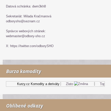
Datová schránka: dwm3kh8
Sekretariát: Milada Kračmarová
odborysho@seznam.cz
Správce webových stránek:
webmaster@odbory-sho.cz
X: https://twitter.com/odborySHO
Burza komodity
Kurzy.cz
Komodity a deriváty
Zlato
Topný ole
Oblíbené odkazy