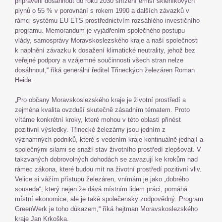
připraveni dosáhnout do roku 2030 snížení emisí skleníkových
plynů o 55 % v porovnání s rokem 1990 a dalších závazků v
rámci systému EU ETS prostřednictvím rozsáhlého investičního
programu. Memorandum je vyjádřením společného postupu
vlády, samosprávy Moravskoslezského kraje a naší společnosti
k naplnění závazku k dosažení klimatické neutrality, jehož bez
veřejné podpory a vzájemné součinnosti všech stran nelze
dosáhnout,“ říká generální ředitel Třineckých železáren Roman
Heide.
„Pro občany Moravskoslezského kraje je životní prostředí a
zejména kvalita ovzduší skutečně zásadním tématem. Proto
vítáme konkrétní kroky, které mohou v této oblasti přinést
pozitivní výsledky. Třinecké železárny jsou jedním z
významných podniků, které s vedením kraje kontinuálně jednají a
společnými silami se snaží stav životního prostředí zlepšovat. V
takzvaných dobrovolných dohodách se zavazují ke krokům nad
rámec zákona, které budou mít na životní prostředí pozitivní vliv.
Velice si vážím přístupu železáren, vnímám je jako „dobrého
souseda“, který nejen že dává místním lidem práci, pomáhá
místní ekonomice, ale je také společensky zodpovědný. Program
GreenWerk je toho důkazem,“ říká hejtman Moravskoslezského
kraje Jan Krkoška.