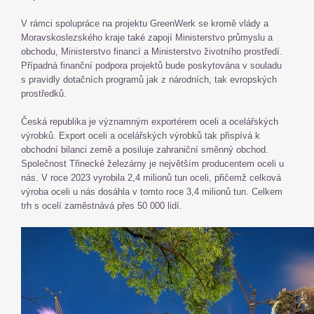
V rámci spolupráce na projektu GreenWerk se kromě vlády a
Moravskoslezského kraje také zapojí Ministerstvo průmyslu a
obchodu, Ministerstvo financí a Ministerstvo životního prostředí.
Případná finanční podpora projektů bude poskytována v souladu
s pravidly dotačních programů jak z národních, tak evropských
prostředků.
Česká republika je významným exportérem oceli a ocelářských
výrobků. Export oceli a ocelářských výrobků tak přispívá k
obchodní bilanci země a posiluje zahraniční směnný obchod.
Společnost Třinecké železárny je největším producentem oceli u
nás. V roce 2023 vyrobila 2,4 milionů tun oceli, přičemž celková
výroba oceli u nás dosáhla v tomto roce 3,4 milionů tun. Celkem
trh s ocelí zaměstnává přes 50 000 lidí.