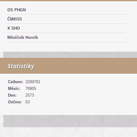
OS PHGN
ČMKOS
X SHO
Měsíčník Horník
Statistiky
Celkem:
3299781
Měsíc:
79905
Den:
2573
Online:
53