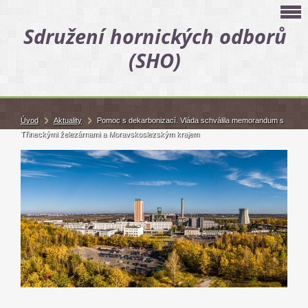
Sdružení hornických odborů
(SHO)
Úvod
Aktuality
Pomoc s dekarbonizací. Vláda schválila memorandum s
Třineckými železárnami a Moravskoslezským krajem