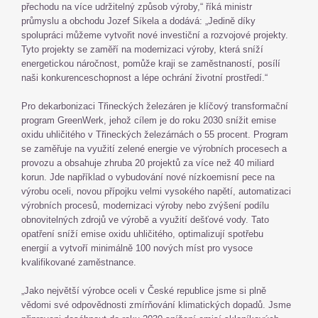
přechodu na více udržitelný způsob výroby,“ říká ministr
průmyslu a obchodu Jozef Síkela a dodává: „Jedině díky
spolupráci můžeme vytvořit nové investiční a rozvojové projekty.
Tyto projekty se zaměří na modernizaci výroby, která sníží
energetickou náročnost, pomůže kraji se zaměstnaností, posílí
naši konkurenceschopnost a lépe ochrání životní prostředí.“
Pro dekarbonizaci Třineckých železáren je klíčový transformační
program GreenWerk, jehož cílem je do roku 2030 snížit emise
oxidu uhličitého v Třineckých železárnách o 55 procent. Program
se zaměřuje na využití zelené energie ve výrobních procesech a
provozu a obsahuje zhruba 20 projektů za více než 40 miliard
korun. Jde například o vybudování nové nízkoemisní pece na
výrobu oceli, novou přípojku velmi vysokého napětí, automatizaci
výrobních procesů, modernizaci výroby nebo zvýšení podílu
obnovitelných zdrojů ve výrobě a využití dešťové vody. Tato
opatření sníží emise oxidu uhličitého, optimalizují spotřebu
energií a vytvoří minimálně 100 nových míst pro vysoce
kvalifikované zaměstnance.
„Jako největší výrobce oceli v České republice jsme si plně
vědomi své odpovědnosti zmírňování klimatických dopadů. Jsme