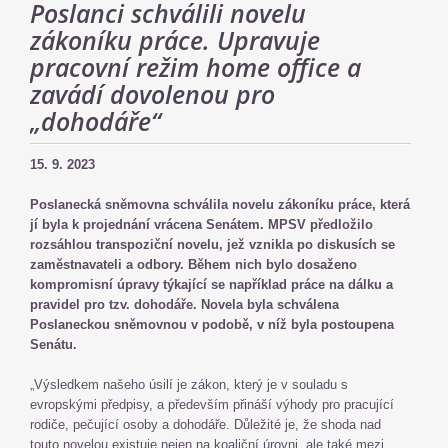
Poslanci schválili novelu
zákoníku práce. Upravuje
pracovní režim home office a
zavádí dovolenou pro
„dohodáře“
15. 9. 2023
Poslanecká sněmovna schválila novelu zákoníku práce, která
jí byla k projednání vrácena Senátem. MPSV předložilo
rozsáhlou transpoziční novelu, jež vznikla po diskusích se
zaměstnavateli a odbory. Během nich bylo dosaženo
kompromisní úpravy týkající se například práce na dálku a
pravidel pro tzv. dohodáře. Novela byla schválena
Poslaneckou sněmovnou v podobě, v níž byla postoupena
Senátu.
„Výsledkem našeho úsilí je zákon, který je v souladu s
evropskými předpisy, a především přináší výhody pro pracující
rodiče, pečující osoby a dohodáře. Důležité je, že shoda nad
touto novelou existuje nejen na koaliční úrovni, ale také mezi