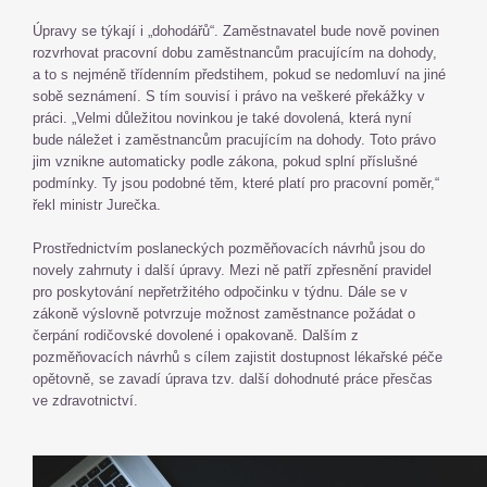
Úpravy se týkají i „dohodářů“. Zaměstnavatel bude nově povinen
rozvrhovat pracovní dobu zaměstnancům pracujícím na dohody,
a to s nejméně třídenním předstihem, pokud se nedomluví na jiné
sobě seznámení. S tím souvisí i právo na veškeré překážky v
práci. „Velmi důležitou novinkou je také dovolená, která nyní
bude náležet i zaměstnancům pracujícím na dohody. Toto právo
jim vznikne automaticky podle zákona, pokud splní příslušné
podmínky. Ty jsou podobné těm, které platí pro pracovní poměr,“
řekl ministr Jurečka.
Prostřednictvím poslaneckých pozměňovacích návrhů jsou do
novely zahrnuty i další úpravy. Mezi ně patří zpřesnění pravidel
pro poskytování nepřetržitého odpočinku v týdnu. Dále se v
zákoně výslovně potvrzuje možnost zaměstnance požádat o
čerpání rodičovské dovolené i opakovaně. Dalším z
pozměňovacích návrhů s cílem zajistit dostupnost lékařské péče
opětovně, se zavadí úprava tzv. další dohodnuté práce přesčas
ve zdravotnictví.