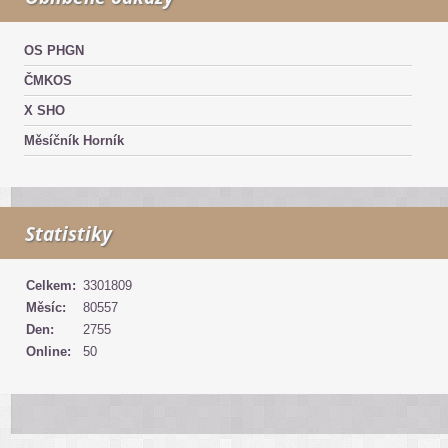
OS PHGN
ČMKOS
X SHO
Měsíčník Horník
Statistiky
Celkem:
3301809
Měsíc:
80557
Den:
2755
Online:
50