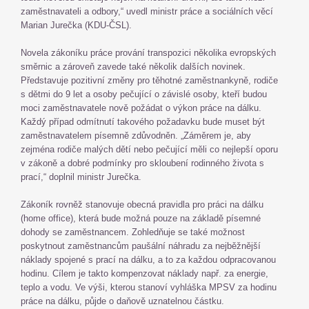
zaměstnavateli a odbory,“ uvedl ministr práce a sociálních věcí
Marian Jurečka (KDU-ČSL).
Novela zákoníku práce prování transpozici několika evropských
směrnic a zároveň zavede také několik dalších novinek.
Představuje pozitivní změny pro těhotné zaměstnankyně, rodiče
s dětmi do 9 let a osoby pečující o závislé osoby, kteří budou
moci zaměstnavatele nově požádat o výkon práce na dálku.
Každý případ odmítnutí takového požadavku bude muset být
zaměstnavatelem písemně zdůvodněn. „Záměrem je, aby
zejména rodiče malých dětí nebo pečující měli co nejlepší oporu
v zákoně a dobré podmínky pro skloubení rodinného života s
prací,“ doplnil ministr Jurečka.
Zákoník rovněž stanovuje obecná pravidla pro práci na dálku
(home office), která bude možná pouze na základě písemné
dohody se zaměstnancem. Zohledňuje se také možnost
poskytnout zaměstnancům paušální náhradu za nejběžnější
náklady spojené s prací na dálku, a to za každou odpracovanou
hodinu. Cílem je takto kompenzovat náklady např. za energie,
teplo a vodu. Ve výši, kterou stanoví vyhláška MPSV za hodinu
práce na dálku, půjde o daňově uznatelnou částku.