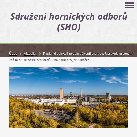
Sdružení hornických odborů
(SHO)
Úvod
Aktuality
Poslanci schválili novelu zákoníku práce. Upravuje pracovní
režim home office a zavádí dovolenou pro „dohodáře“