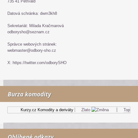
735 41 Petřvald
Datová schránka: dwm3kh8
Sekretariát: Milada Kračmarová
odborysho@seznam.cz
Správce webových stránek:
webmaster@odbory-sho.cz
X: https://twitter.com/odborySHO
Burza komodity
Kurzy.cz
Komodity a deriváty
Zlato
Topný ole
Oblíbené odkazy