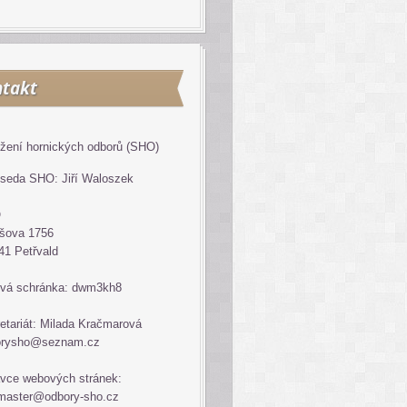
takt
žení hornických odborů (SHO)
seda SHO: Jiří Waloszek
O
šova 1756
41 Petřvald
vá schránka: dwm3kh8
etariát: Milada Kračmarová
orysho@seznam.cz
vce webových stránek:
master@odbory-sho.cz