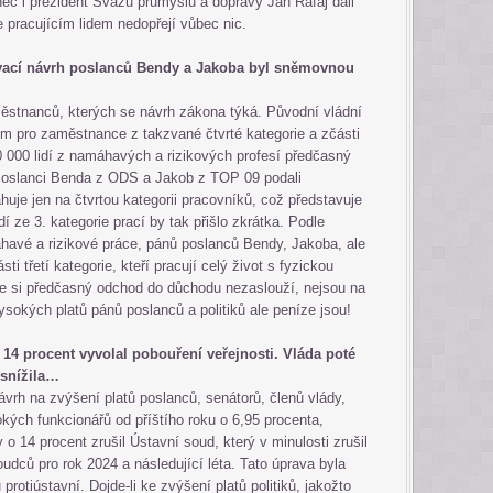
c i prezident Svazu průmyslu a dopravy Jan Rafaj dali
e pracujícím lidem nedopřejí vůbec nic.
vací návrh poslanců Bendy a Jakoba byl sněmovnou
aměstnanců, kterých se návrh zákona týká. Původní vládní
em pro zaměstnance z takzvané čtvrté kategorie a zčásti
20 000 lidí z namáhavých a rizikových profesí předčasný
Poslanci Benda z ODS a Jakob z TOP 09 podali
uje jen na čtvrtou kategorii pracovníků, což představuje
dí ze 3. kategorie prací by tak přišlo zkrátka. Podle
havé a rizikové práce, pánů poslanců Bendy, Jakoba, ale
sti třetí kategorie, kteří pracují celý život s fyzickou
ple si předčasný odchod do důchodu nezaslouží, nejsou na
vysokých platů pánů poslanců a politiků ale peníze jsou!
 14 procent vyvolal pobouření veřejnosti. Vláda poté
n snížila…
návrh na zvýšení platů poslanců, senátorů, členů vlády,
kých funkcionářů od příštího roku o 6,95 procenta,
 o 14 procent zrušil Ústavní soud, který v minulosti zrušil
oudců pro rok 2024 a následující léta. Tato úprava byla
rotiústavní. Dojde-li ke zvýšení platů politiků, jakožto