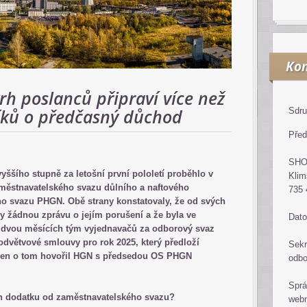
Kon
h poslanců připraví více než
íků o předčasný důchod
Sdru
Před
SH
ššího stupně za letošní první pololetí proběhlo v
Klim
aměstnavatelského svazu důlního a naftového
735 
 svazu PHGN. Obě strany konstatovaly, že od svých
y žádnou zprávu o jejím porušení a že byla ve
Dato
 dvou měsících tým vyjednavačů za odborový svaz
 odvětvové smlouvy pro rok 2025, který předloží
Sekr
jen o tom hovořil HGN s předsedou OS PHGN
odb
Sprá
rh dodatku od zaměstnavatelského svazu?
web