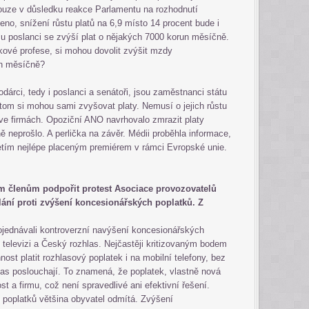
 pouze v důsledku reakce Parlamentu na rozhodnutí
no, snížení růstu platů na 6,9 místo 14 procent bude i
u poslanci se zvýší plat o nějakých 7000 korun měsíčně.
zikové profese, si mohou dovolit zvýšit mzdy
un měsíčně?
dárci, tedy i poslanci a senátoři, jsou zaměstnanci státu
itom si mohou sami zvyšovat platy. Nemusí o jejich růstu
 ve firmách. Opoziční ANO navrhovalo zmrazit platy
lně neprošlo. A perlička na závěr. Médii proběhla informace,
třetím nejlépe placeným premiérem v rámci Evropské unie.
 členům podpořit protest Asociace provozovatelů
ní proti zvýšení koncesionářských poplatků. Z
ojednávali kontroverzní navýšení koncesionářských
 televizi a Český rozhlas. Nejčastěji kritizovaným bodem
nnost platit rozhlasový poplatek i na mobilní telefony, bez
las poslouchají. To znamená, že poplatek, vlastně nová
a firmu, což není spravedlivé ani efektivní řešení.
poplatků většina obyvatel odmítá. Zvýšení