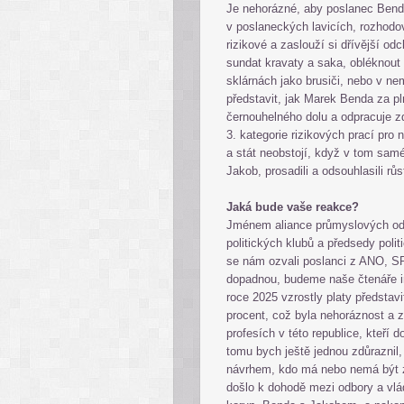
Je nehorázné, aby poslanec Benda,
v poslaneckých lavicích, rozhodov
rizikové a zaslouží si dřívější o
sundat kravaty a saka, obléknout 
sklárnách jako brusiči, nebo v ne
představit, jak Marek Benda za p
černouhelného dolu a odpracuje z
3. kategorie rizikových prací pr
a stát neobstojí, když v tom samé
Jakob, prosadili a odsouhlasili r
Jaká bude vaše reakce?
Jménem aliance průmyslových odb
politických klubů a předsedy polit
se nám ozvali poslanci z ANO, S
dopadnou, budeme naše čtenáře in
roce 2025 vzrostly platy předsta
procent, což byla nehoráznost a 
profesích v této republice, kteří d
tomu bych ještě jednou zdůraznil
návrhem, kdo má nebo nemá být za
došlo k dohodě mezi odbory a vl