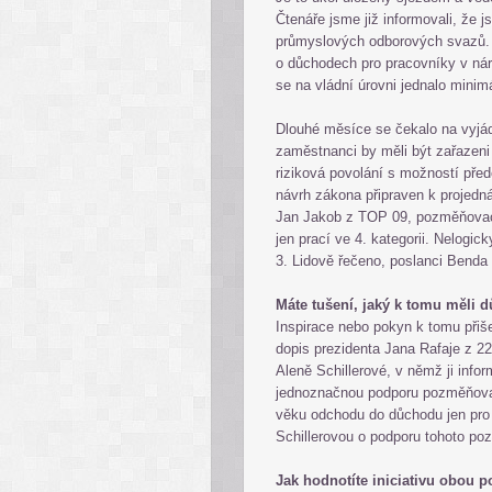
Čtenáře jsme již informovali, že 
průmyslových odborových svazů. 
o důchodech pro pracovníky v nár
se na vládní úrovni jednalo minim
Dlouhé měsíce se čekalo na vyjádř
zaměstnanci by měli být zařazeni
riziková povolání s možností př
návrh zákona připraven k projedn
Jan Jakob z TOP 09, pozměňovací
jen prací ve 4. kategorii. Nelogick
3. Lidově řečeno, poslanci Benda 
Máte tušení, jaký k tomu měli
Inspirace nebo pokyn k tomu přiš
dopis prezidenta Jana Rafaje z 2
Aleně Schillerové, v němž ji info
jednoznačnou podporu pozměňova
věku odchodu do důchodu jen pro 
Schillerovou o podporu tohoto p
Jak hodnotíte iniciativu obou 