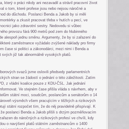
 který o práci nikdy ani nezavadil a strávil pracovní život
al o tom, které profese jsou nebo nejsou náročné a
dchod do důchodu. Poslanci Benda a Jakob by si měli
montérky a zkusit pracovat třeba v hutích u pecí, ve
mocnici jako zdravotní sestry. Nedovedu si vůbec
lného provozu fárá 900 metrů pod zem do hlubinného
de alespoň jednu směnu. Argumenty, že by si zařazení do
o některé zaměstnance vyžádalo zvýšené náklady pro firmy
m čase si politici a zákonodárci, mezi nimi i Benda a
ůst svých již tak abnormálně vysokých platů.
orových svazů jsme oslovili předsedy parlamentních
ických stran se žádostí o jednání o této záležitosti. Zatím
PD, z vládní koalice pouze z KDU-ČSL. Jak jednání
formovat. Ve stejném čase přišla vláda s návrhem, aby v
vitelům státní moci, soudcům, poslancům a senátorům o 14
zároveň výsměch všem pracujícím v těžkých a rizikových
otují státní rozpočet tím, že do něj pravidelně přispívají. K
, že poslanci Benda a Jakob přišli s drzým pozměňovacím
řazen do náročných a rizikových profesí ve chvíli, kdy
ádou o navýšení platů státním zaměstnancům o 1400