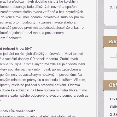
avil a předložil návrh dodatku číslo 2 ke kolektivní
ument obsahuje řadu důležitých návrhů a opatření.
X: h
í zaměstnavatelského svazu vstřícné a bez zbytečných
 do konce roku měli dodatek odvětvové smlouvy pro rok
jednávat o tom budou týmy zaměstnavatelského a
navačů povede první místopředseda Josef Zelenka. To
skuteční jednání mezi mnou a prezidentem
škem Sochorem.
Bur
 jednání tripartity?
 jednání na různých důležitých úrovních. Mezi takové
Kurzy.cz
Komodity a deriváty
Zlato
Top
a sociální dohody ČR neboli tripartita. Zmínil bych
tečnilo 15. října. Kromě jiných mě zde zaujalo vystoupení
 který sociální partnery informoval, jakým způsobem a
regionům nejvíce zasaženým nedávnými povodněmi. Na
i s novým ministrem průmyslu a obchodu Lukášem Vlčkem,
Obl
ipartity oficiálně požádal o pracovní setkání. Odezva
e dojde ke schůzce, na které hodlám ministra Vlčka mimo
sením sjezdu našeho odborového svazu o pomoc a souhlas
OS 
y.
ČM
tohoto cíle dosáhnout?
X S
ní našeho svazu o jeho uskutečnění stále usiluje.