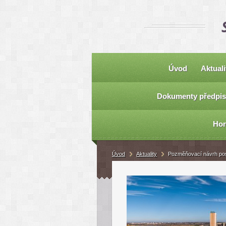
Úvod
Aktuali
Dokumenty předpis
Hor
Úvod
Aktuality
Pozměňovací návrh pos