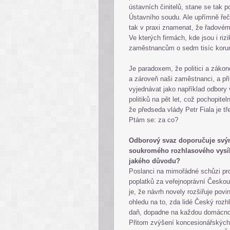
ústavních činitelů, stane se tak
Ústavního soudu. Ale upřímně řeče
tak v praxi znamenat, že řadovém
Ve kterých firmách, kde jsou i ri
zaměstnancům o sedm tisíc kor
Je paradoxem, že politici a zákono
a zároveň naši zaměstnanci, a př
vyjednávat jako například odbory
politiků na pět let, což pochopite
že předseda vlády Petr Fiala je 
Ptám se: za co?
Odborový svaz doporučuje svým
soukromého rozhlasového vysílá
jakého důvodu?
Poslanci na mimořádné schůzi pr
poplatků za veřejnoprávní Českou
je, že návrh novely rozšiřuje povi
ohledu na to, zda lidé Český rozh
daň, dopadne na každou domácnost 
Přitom zvýšení koncesionářských 