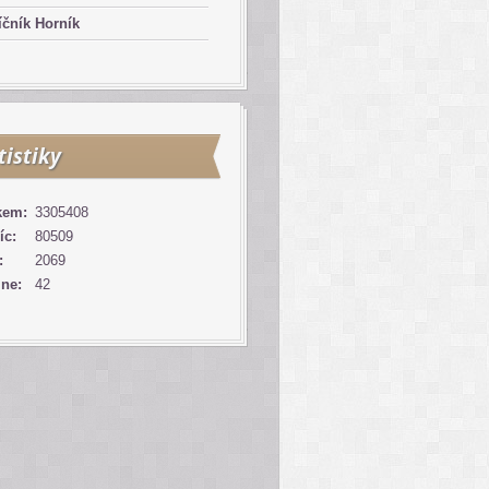
čník Horník
tistiky
kem:
3305408
íc:
80509
:
2069
ine:
42