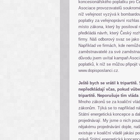
koncesionářského poplatku pro Čes
Asociace provozovatelů soukroméh
níž veřejnost vyzývá k bombardov
poplatky za veřejnoprávní rozhlas
místo zákona, který by posiloval 
předkládá návrh, který Český roz
firmy. Náš odborový svaz se jako
Například ve firmách, kde nemůže
zaměstnavatelé za své zaměstnanc
důvodu jsem uvítal kampaň Asoci
poplatků, k níž se můžou připojit 
www.dopisposlanci.cz.
Ještě bych se vrátil k tripartitě
nepředkládají včas, pokud vůbec
tripartitě. Neporušuje tím vlád
Mnoho zákonů se za koaliční vlády
zákonům. Týká se to například n
Státní energetická koncepce a dal
projednávají. My jsme o nich pouze
nějakému projednávání dojde, naš
existuje v koaliční vládě jakási p
právě Státní energetická koncepc