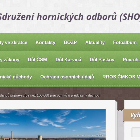
Sdružení hornických odborů (SHO
ty ve zkratce
Kontakty
BOZP
Aktuality
Fotoalbum
y zákony
Důl ČSM
Důl Karviná
Důl Paskov
Povrcho
nické důchody
Ochrana osobních údajů
RROS ČMKOS 
lanců připraví více než 100 000 pracovníků o předčasný důchod
Vyh