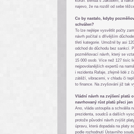
korun. Benda s Jakobem, a nakone
najevo, že na rozdíl od sebe těžc
Co by nastalo, kdyby pozměňo
schválen?
To lze nejlépe vysvětlit počty z
návrh počítal s dřívějším důchod
třetí kategorie. Umožnil by asi 1
odchod do důchodu bez sankcí. 
pozměňovací návrh, který se vztah
15 000 osob. Více než 127 tisíc li
nejpovolanějších expertů na namá
i rezidenta Rafaje, zřejmě lidé z čá
zátěží, vibracemi, v chladu či te
to finance. Na zvyšování již tak 
Vládní návrh na zvýšení platů o
navrhovaný růst platů přeci je
Ano, vláda ustoupila a schválila 
prezidenta, soudců a dalších vyso
protože původní návrh zvýšit platy
úpravu, která dopadala na platy s
podle rozhodnutí Ústavního soudu p