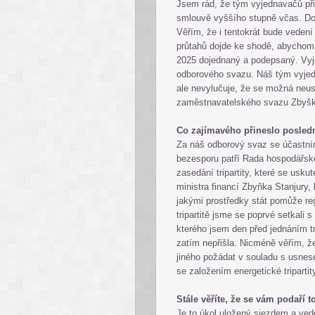
Jsem rád, že tým vyjednavačů připr
smlouvě vyššího stupně včas. Dok
Věřím, že i tentokrát bude veden
průtahů dojde ke shodě, abychom
2025 dojednaný a podepsaný. Vy
odborového svazu. Náš tým vyjed
ale nevylučuje, že se možná neu
zaměstnavatelského svazu Zby
Co zajímavého přineslo poslední
Za náš odborový svaz se účastním
bezesporu patří Rada hospodářské 
zasedání tripartity, které se usku
ministra financí Zbyňka Stanjury,
jakými prostředky stát pomůže 
tripartitě jsme se poprvé setkal
kterého jsem den před jednáním tr
zatím nepřišla. Nicméně věřím, ž
jiného požádat v souladu s usne
se založením energetické tripartit
Stále věříte, že se vám podaří 
Je to úkol uložený sjezdem a vede