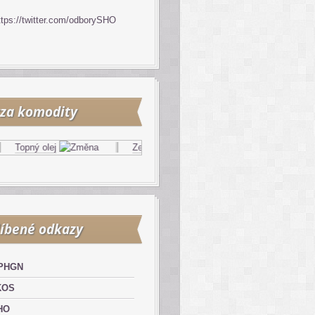
ttps://twitter.com/odborySHO
za komodity
ný olej
Zemní plyn
Motorová nafta
íbené odkazy
PHGN
KOS
HO