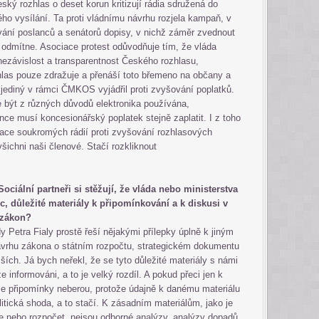
ký rozhlas o deset korun kritizují rádia sdružená do
o vysílání. Ta proti vládnímu návrhu rozjela kampaň, v
ání poslanců a senátorů dopisy, v nichž záměr zvednout
 odmítne. Asociace protest odůvodňuje tím, že vláda
nezávislost a transparentnost Českého rozhlasu,
hlas pouze zdražuje a přenáší toto břemeno na občany a
 jediný v rámci ČMKOS vyjádřil proti zvyšování poplatků.
 být z různých důvodů elektronika používána,
e musí koncesionářský poplatek stejně zaplatit. I z toho
ace soukromých rádií proti zvyšování rozhlasových
všichni naši členové. Stačí rozkliknout
. Sociální partneři si stěžují, že vláda nebo ministerstva
, důležité materiály k připomínkování a k diskusi v
a zákon?
 Petra Fialy prostě řeší nějakými přílepky úplně k jiným
ávrhu zákona o státním rozpočtu, strategickém dokumentu
ších. Já bych neřekl, že se tyto důležité materiály s námi
 informováni, a to je velký rozdíl. A pokud přeci jen k
e připomínky neberou, protože údajně k danému materiálu
olitická shoda, a to stačí. K zásadním materiálům, jako je
e nebo rozpočet, nejsou odborné analýzy, analýzy dopadů