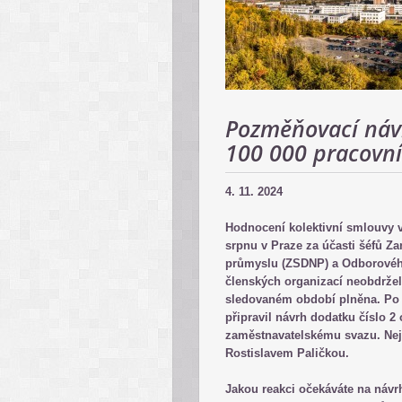
Pozměňovací návr
100 000 pracovn
4. 11. 2024
Hodnocení kolektivní smlouvy vy
srpnu v Praze za účasti šéfů Z
průmyslu (ZSDNP) a Odborového
členských organizací neobdržel
sledovaném období plněna. Po
připravil návrh dodatku číslo 2
zaměstnavatelskému svazu. Ne
Rostislavem Paličkou.
Jakou reakci očekáváte na náv