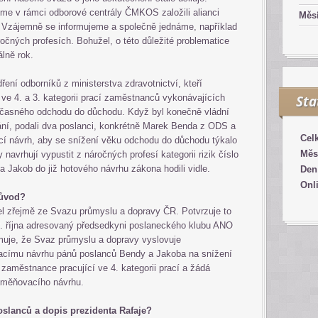
jsme v rámci odborové centrály ČMKOS založili alianci
Měsí
Vzájemně se informujeme a společně jednáme, například
očných profesích. Bohužel, o této důležité problematice
álně rok.
ení odborníků z ministerstva zdravotnictví, kteří
 ve 4. a 3. kategorii prací zaměstnanců vykonávajících
Sta
edčasného odchodu do důchodu. Když byl konečně vládní
ání, podali dva poslanci, konkrétně Marek Benda z ODS a
Cel
 návrh, aby se snížení věku odchodu do důchodu týkalo
Měs
y navrhují vypustit z náročných profesí kategorii rizik číslo
a Jakob do již hotového návrhu zákona hodili vidle.
Den
Onl
 důvod?
el zřejmě ze Svazu průmyslu a dopravy ČR. Potvrzuje to
2. října adresovaný předsedkyni poslaneckého klubu ANO
rmuje, že Svaz průmyslu a dopravy vyslovuje
címu návrhu pánů poslanců Bendy a Jakoba na snížení
zaměstnance pracující ve 4. kategorii prací a žádá
ozměňovacího návrhu.
poslanců a dopis prezidenta Rafaje?