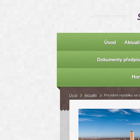
Úvod
Aktuali
Dokumenty předpis
Hor
Úvod
Aktuality
Prezident republiky se 