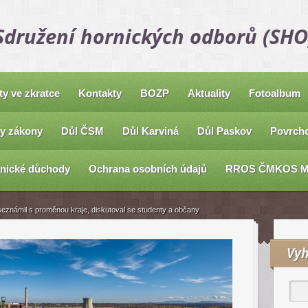
Sdružení hornických odborů (SHO
ty ve zkratce
Kontakty
BOZP
Aktuality
Fotoalbum
y zákony
Důl ČSM
Důl Karviná
Důl Paskov
Povrcho
nické důchody
Ochrana osobních údajů
RROS ČMKOS 
seznámil s proměnou kraje, diskutoval se studenty a občany
Vyh