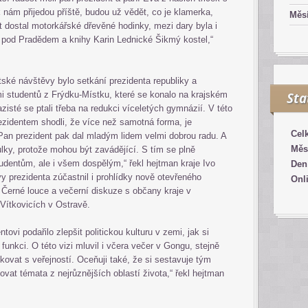
ám přijedou příště, budou už vědět, co je klamerka,
Měsí
 dostal motorkářské dřevěné hodinky, mezi dary byla i
 pod Pradědem a knihy Karin Lednické Šikmý kostel,“
ké návštěvy bylo setkání prezidenta republiky a
 studentů z Frýdku-Místku, které se konalo na krajském
Sta
sté se ptali třeba na redukci víceletých gymnázií. V této
zidentem shodli, že více než samotná forma, je
Cel
. Pan prezident pak dal mladým lidem velmi dobrou radu. A
Měs
tulky, protože mohou být zavádějící. S tím se plně
studentům, ale i všem dospělým,“ řekl hejtman kraje Ivo
Den
y prezidenta zúčastnil i prohlídky nově otevřeného
Onl
Černé louce a večerní diskuze s občany kraje v
 Vítkovicích v Ostravě.
tovi podařilo zlepšit politickou kulturu v zemi, jak si
funkci. O této vizi mluvil i včera večer v Gongu, stejně
kovat s veřejností. Oceňuji také, že si sestavuje tým
ovat témata z nejrůznějších oblastí života,“ řekl hejtman