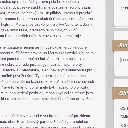
se ucházejí o prostředky z evropského Fondu pro
o další dva české strukturálně postižené regiony zatím
X: h
st, Moravskoslezský kraj už přihlásil rovnou 9 projektů.
 nás proces transformace skutečně dynamický, a že jsme
dl hejtman Moravskoslezského kraje Ivo Vondrák a doplnil,
 také radní kraje, předsedové politických klubů
mátoři statutárních měst Moravskoslezského kraje.
Bur
álně postižený region se mi vyslovuje ne úplně dobře,
dnocením. Přičemž zrovna na Moravskoslezský kraj se tak
teré jsou na tom možná hůř. Ale kraj jako celek si z
Kurzy.cz
Komodity a derivá
u dobře a v řadě případů je inspirací nejen pro ty
y Ústecký a Karlovarský, ale v některých oblastech i pro
ukturálně postiženými. Týká se to možná hlavně toho
ré tu jsou vidět na každém kroku při hledání inovativních
Právě tohle je to, co by mělo být inspirací pro ty ostatní.
Obl
raj a jeho vedení posbírali, mohou být velice cenné jako
ekl na tiskové konferenci prezident České republiky Petr
OS 
renci předcházelo krátké soukromé setkání prezidenta
ČM
h manželek. Prezidentský pár obdržel dárky z produkce
X S
tší radost měli pan prezident a paní Eva z našich triček s