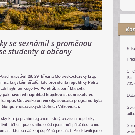
Kon
iky se seznámil s proměnou
 se studenty a občany
Sdru
Před
SH
Pavel navštívil 28.-29. března Moravskoslezský kraj.
Klim
l na krajském úřadě, kde prezidenta republiky Petra
735 
tali hejtman kraje Ivo Vondrák a paní Marcela
 pak navštívil například krajskou střední školu ve
Dato
ý kampus Ostravské univerzity, součástí programu byla
 Gongu v ostravských Dolních Vítkovicích.
Sekr
odb
ký kraj je prvním regionem, který prezident republiky
štívil. Během pracovního oběda jsem měl příležitost panu
Sprá
ormaci, kterou náš kraj úspěšně prochází. Představili jsme
web