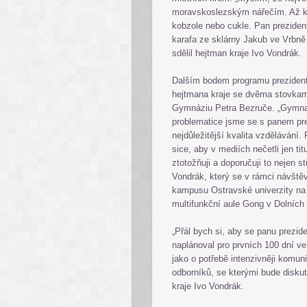
moravskoslezským nářečím. Až k n
kobzole nebo cukle. Pan prezident
karafa ze sklárny Jakub ve Vrbně
sdělil hejtman kraje Ivo Vondrák.
Dalším bodem programu prezidents
hejtmana kraje se dvěma stovkami
Gymnáziu Petra Bezruče. „Gymnazi
problematice jsme se s panem pre
nejdůležitější kvalita vzdělávání
sice, aby v mediích nečetli jen ti
ztotožňuji a doporučuji to nejen 
Vondrák, který se v rámci návštěv
kampusu Ostravské univerzity na 
multifunkční aule Gong v Dolních
„Přál bych si, aby se panu preziden
naplánoval pro prvních 100 dní ve 
jako o potřebě intenzivněji komuni
odborníků, se kterými bude diskut
kraje Ivo Vondrák.