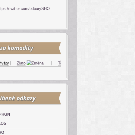
ttps://twitter.com/odborySHO
za komodity
ty
Zlato
Topný olej
Zemní plyn
íbené odkazy
PHGN
KOS
HO