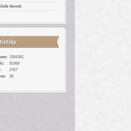
čník Horník
tistiky
kem:
3304381
íc:
81069
:
2767
ine:
36