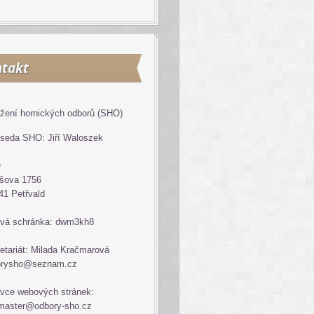
takt
žení hornických odborů (SHO)
seda SHO: Jiří Waloszek
O
šova 1756
41 Petřvald
vá schránka: dwm3kh8
etariát: Milada Kračmarová
orysho@seznam.cz
vce webových stránek:
master@odbory-sho.cz