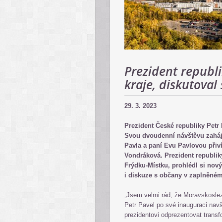
Prezident republ
kraje, diskutoval
29. 3. 2023
Prezident České republiky Petr 
Svou dvoudenní návštěvu zaháji
Pavla a paní Evu Pavlovou přiví
Vondráková. Prezident republiky
Frýdku-Místku, prohlédl si nov
i diskuze s občany v zaplněném
„Jsem velmi rád, že Moravskoslezs
Petr Pavel po své inauguraci nav
prezidentovi odprezentovat transf