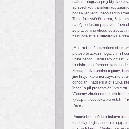
naše strategické projekty, které 
spravedlivou transformaci. Zatímc
podaly jen jednu nebo žádnou žádo
Tento fakt svědčí o tom, že je u
na něj perfektně připravení,“ uve
že pracovního obědu se zúčastnili
zastupitelstva a primátorka a pri
„Musím říci, že označení struktur
protože to zavání negativním ho
úplně nehodí. Jsou tady oblasti, k
hlediska transformace vede nadmír
zbývající dva uhelné regiony, ted
jiné kraje, které nenazýváme str
odhodlání, nadšení a přístupu, kte
řešení a při prosazování projektů. 
Všechny zkušenosti, které tento k
vyšlapaná cestička pro ostatní,“ ř
Pavel.
Pracovnímu obědu a tiskové konfe
republiky, hejtmana kraje a jejic
místních firem. „Myslím, že nejvě