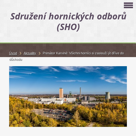
Sdružení hornických odborů
(SHO)
Úvod
Aktuality
Primátor Karviné: Všichni horníci si zaslouží jít dříve do
důchodu