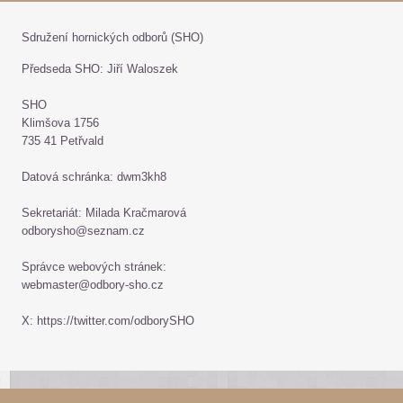
Sdružení hornických odborů (SHO)
Předseda SHO: Jiří Waloszek
SHO
Klimšova 1756
735 41 Petřvald
Datová schránka: dwm3kh8
Sekretariát: Milada Kračmarová
odborysho@seznam.cz
Správce webových stránek:
webmaster@odbory-sho.cz
X: https://twitter.com/odborySHO