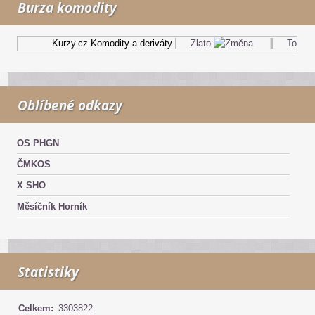
Burza komodity
Kurzy.cz
Komodity a deriváty
Zlato
Topný ol
Oblíbené odkazy
OS PHGN
ČMKOS
X SHO
Měsíčník Horník
Statistiky
Celkem:
3303822