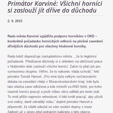
Primátor Karviné: Všichni horníci
si zaslouží jít dříve do důchodu
2. 9. 2015
Rada města Karviné vyjádřila podporu horníkům v OKD –
konkrétně požadavku hornických odborů na plošné zavedení
dřívějších důchodů pro všechny hlubinné horníky.
Rada totéž doporučuje zastupitelstvu města. ,,Je to legitimní
požadavek. Předčasné důchody si s ohledem na obtížnost práce
v hlubinném dole zaslouží všichni horníci. Zatím to platí jen pro
vymezenou skupinu. Věřím, že to nakonec vláda schválí,“ řekl
primátor Tomáš Hanzel. „Pro mne byla velkým rozčarováním
debata na zasedání vlády v Moravskoslezském kraji, kde byla
tato otázka zase odložena a kde ministři za ANO řešili, pro koho
vlastně horníci pracují a jestli vůbec něco udělali pro tento stát.
To mně přišlo naprosto nehorázné, ti lidé tvrdě pracují, aby uživili
své rodiny, daně odvádějí státu,“ doplnil primátor Hanzel a
připomněl, že vládě odeslal on sám osobní dopisy s touto
žádostí už v únoru před jednáním kabinetu o této otázce.