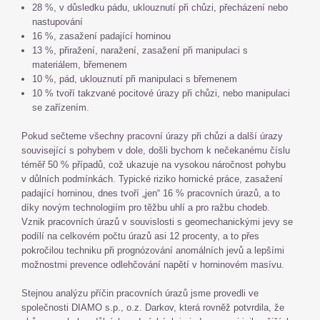
28 %, v důsledku pádu, uklouznutí při chůzi, přecházení nebo
nastupování
16 %, zasažení padající horninou
13 %, přiražení, naražení, zasažení při manipulaci s
materiálem, břemenem
10 %, pád, uklouznutí při manipulaci s břemenem
10 % tvoří takzvané pocitové úrazy při chůzi, nebo manipulaci
se zařízením.
Pokud sečteme všechny pracovní úrazy při chůzi a další úrazy
související s pohybem v dole, došli bychom k nečekanému číslu
téměř 50 % případů, což ukazuje na vysokou náročnost pohybu
v důlních podmínkách. Typické riziko hornické práce, zasažení
padající horninou, dnes tvoří „jen“ 16 % pracovních úrazů, a to
díky novým technologiím pro těžbu uhlí a pro ražbu chodeb.
Vznik pracovních úrazů v souvislosti s geomechanickými jevy se
podílí na celkovém počtu úrazů asi 12 procenty, a to přes
pokročilou techniku při prognózování anomálních jevů a lepšími
možnostmi prevence odlehčování napětí v horninovém masívu.
Stejnou analýzu příčin pracovních úrazů jsme provedli ve
společnosti DIAMO s.p., o.z. Darkov, která rovněž potvrdila, že