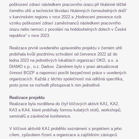
poškození zdraví následkem pracovního úrazu při hlubinné těžbě
černého uhlí a technické likvidaci hlubinných černouhelných dolů“
v karvinském regionu v roce 2022 a „Hodnocení prevence rizik
vzniku poškození zdraví zaměstnanců následkem pracovního
úrazu nebo nemoci z povolání na hnědouhelných dolech v České
republice“ v roce 2023.
Realizace prvně uvedeného upraveného projektu v černém uhlí
probíhala kvůli pozdnímu schválení od července 2022 až do
ledna 2023 na jednotlivých lokalitách organizací OKD, a.s. a
DIAMO s.p., o.z. Darkov. Záměrem bylo v praxi aktualizovat
činnost BOZP a napomoci posílit bezpečnost práce v uvedených
organizacích. Každá z těchto společností má odlišná specifika,
proto jsme se rozhodli přistupovat k nim jednotlivě.
Realizace projektu
Realizace byla rozdělena do čtyř klíčových aktivit KA1, KA2,
KA3 a KA4, které probíhaly formou kulatých stolů, workshopů,
seminářů a závěrečné konference.
V klíčové aktivitě KA1 proběhlo seznámení s projektem a jeho
cílem, způsobem řízení a organizace a zajištěním zástupců