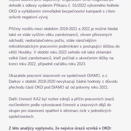
dohodě s odbory vydáním Příkazu č. 01/2022 výkonného ředitele
OKD a vyhlášením mimořádné bezpečnostní kampaně s cílem
ovlivnit negativní vývoj.
Příčiny rozdílu mezi obdobím 2019-2021 a 2022 je možné hledat
také ve stále vyšším věku zaměstnanců, vlivem přirozených
odchodů, nedostatečnému počtu, stále náročnějším
mikroklimatickým pracovním podmínkám s postupující těžbou do
větší hloubky. V období roku 2022 sehrálo roli také zklamání
velké části zaměstnanců, kteří počítali s ukončením těžby na
konci roku 2022, případně začátku roku 2023.
Ukazatele pracovní úrazovosti ve společnosti DIAMO, o.z.
Darkov v období 2019-2020 nevykazují žádné hodnoty z důvodu
přechodu části OKD pod DIAMO až od poloviny roku 2021.
Další činností KA2 byl rozbor zdrojů a příčin pracovních úrazů
rozčleněním podle vykonávané činnosti a úrazových dějů do
skupin pro stanovení opatření k eliminaci rizik v jednotlivých
společnostech.
Z této analýzy vyplynulo, že nejvíce úrazů vzniká v OKD: