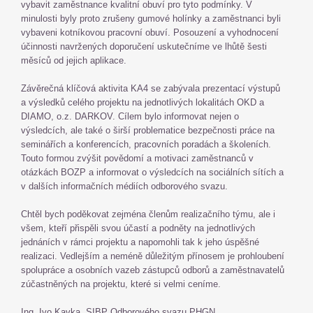
vybavit zaměstnance kvalitní obuví pro tyto podmínky. V
minulosti byly proto zrušeny gumové holínky a zaměstnanci byli
vybaveni kotníkovou pracovní obuví. Posouzení a vyhodnocení
účinnosti navržených doporučení uskutečníme ve lhůtě šesti
měsíců od jejich aplikace.
Závěrečná klíčová aktivita KA4 se zabývala prezentací výstupů
a výsledků celého projektu na jednotlivých lokalitách OKD a
DIAMO, o.z. DARKOV. Cílem bylo informovat nejen o
výsledcích, ale také o širší problematice bezpečnosti práce na
seminářích a konferencích, pracovních poradách a školeních.
Touto formou zvýšit povědomí a motivaci zaměstnanců v
otázkách BOZP a informovat o výsledcích na sociálních sítích a
v dalších informačních médiích odborového svazu.
Chtěl bych poděkovat zejména členům realizačního týmu, ale i
všem, kteří přispěli svou účastí a podněty na jednotlivých
jednáních v rámci projektu a napomohli tak k jeho úspěšné
realizaci. Vedlejším a neméně důležitým přínosem je prohloubení
spolupráce a osobních vazeb zástupců odborů a zaměstnavatelů
zúčastněných na projektu, které si velmi ceníme.
Ing. Ivo Kavka, SIBP Odborového svazu PHGN