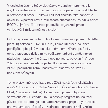
V důsledku útlumu těžby docházelo v báňském průmyslu k
úbytku kvalifikovaných zaměstnanců s dopadem na produktivitu
a bezpečnost práce. Celkovou situaci zhoršila také pandemie
covid 19. Opatření proti šíření tohoto onemocnění ovlivnila oblast
BOZP zejména při kontrole pracovišť, organizaci práce,
vyhledávání rizik a možnosti školení.
Odborový svaz se proto rozhodl využít možnosti projektu § 320a
písm. b) zákona č. 262/2006 Sb., zákoníku práce, ve znění
pozdějších předpisů v souladu s tématem „Návrh opatření v
oblasti prevence rizik vzniku poškození zdraví zaměstnanců
následkem pracovního úrazu nebo nemoci z povolání“. V roce
2021 podal svaz návrh projektu „Hodnocení prevence rizik a
vzniku poškození zdraví následkem pracovního úrazu v
báňském průmyslu“.
Tento projekt měl probíhat v roce 2022 na čtyřech lokalitách s
největší koncentrací báňské činnosti v České republice (Sokolov,
Most, Stonava a Darkov). Financování projektu bylo ale
schváleno až 21. června 2022 a časový program na realizaci
původního projektu byl podstatně zkrácen a projekt byl rozdělen
na dva samostatné oddíly: „Hodnocení prevence rizik vzniku