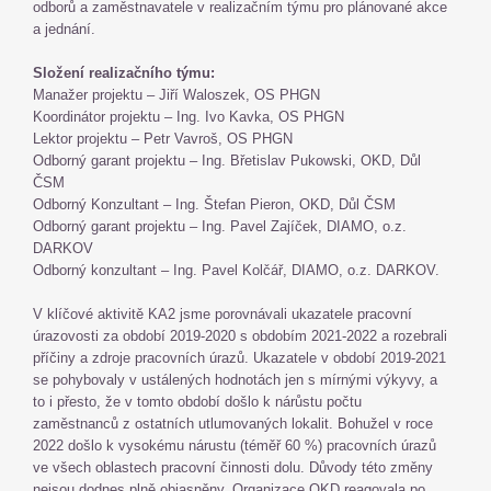
odborů a zaměstnavatele v realizačním týmu pro plánované akce
a jednání.
Složení realizačního týmu:
Manažer projektu – Jiří Waloszek, OS PHGN
Koordinátor projektu – Ing. Ivo Kavka, OS PHGN
Lektor projektu – Petr Vavroš, OS PHGN
Odborný garant projektu – Ing. Břetislav Pukowski, OKD, Důl
ČSM
Odborný Konzultant – Ing. Štefan Pieron, OKD, Důl ČSM
Odborný garant projektu – Ing. Pavel Zajíček, DIAMO, o.z.
DARKOV
Odborný konzultant – Ing. Pavel Kolčář, DIAMO, o.z. DARKOV.
V klíčové aktivitě KA2 jsme porovnávali ukazatele pracovní
úrazovosti za období 2019-2020 s obdobím 2021-2022 a rozebrali
příčiny a zdroje pracovních úrazů. Ukazatele v období 2019-2021
se pohybovaly v ustálených hodnotách jen s mírnými výkyvy, a
to i přesto, že v tomto období došlo k nárůstu počtu
zaměstnanců z ostatních utlumovaných lokalit. Bohužel v roce
2022 došlo k vysokému nárustu (téměř 60 %) pracovních úrazů
ve všech oblastech pracovní činnosti dolu. Důvody této změny
nejsou dodnes plně objasněny. Organizace OKD reagovala po