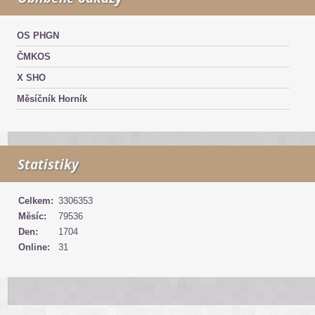
OS PHGN
ČMKOS
X SHO
Měsíčník Horník
Statistiky
Celkem:
3306353
Měsíc:
79536
Den:
1704
Online:
31