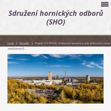
Sdružení hornických odborů
(SHO)
Úvod
Aktuality
Projekt OS PHGN: Hodnocení prevence rizik poškození zdraví
zaměstnanců ...