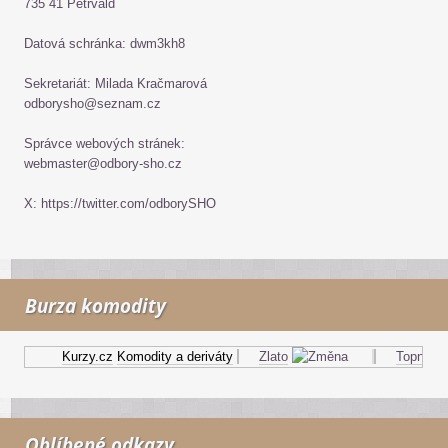
735 41 Petřvald
Datová schránka: dwm3kh8
Sekretariát: Milada Kračmarová
odborysho@seznam.cz
Správce webových stránek:
webmaster@odbory-sho.cz
X: https://twitter.com/odborySHO
Burza komodity
Kurzy.cz
Komodity a deriváty
Zlato
Topný olej
Oblíbené odkazy