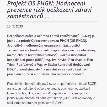
Projekt OS PHGN: Hodnocení
prevence rizik poškození zdraví
zaměstnanců ...
15. 3. 2023
Bezpečnost práce a ochrana zdraví zaměstnanců (BOZP) je
jednou z priorit Odborového svazu PHGN (OS PHGN).
Jednotlivým odborovým organizacím zastupující
zaměstnance v tomto odvětví napomáhá svaz poradenskou,
metodickou a lektorskou činností. Svazoví inspektoři
bezpečnosti práce (SIBP) Ing. Ivo Kavka, Petr Švehla, Petr
Trieb, Petr Vavroš a Václav Sacha kontrolují dodržování
BOZP u zaměstnavatelů a účastní se šetření závažných
pracovních úrazů a příčin vzniku nemocí z povolání.
Pravidelně informují odborový svaz o opatřeních v oblasti BOZP
a zastupují sdružené odborové organizace nejen na základě
kolektivních smluv, ale i dohod o spolupráci uzavřených s
jednotlivými obvodními báňskými úřady (OBÚ) a také Dohody o
spolupráci se státním podnikem DIAMO.