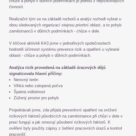
chůze a pohyb v důlních podmínkách je jednou z nejrizikovějších
činností.
Realizační tým se na základě rozborů a analýz rozhodl vybrat u
obou sledovaných organizací stejnou prioritní oblast, a to pohyb
zaměstnanců v důlních podmínkách - chůze v dole.
V klíčové aktivitě KA3 jsme v jednotlivých společnostech
hodnotili účinnost systému prevence rizik a opatření u vybrané
oblasti - chůze a pohyb v důlních podmínkách.
Analýza rizik provedená na základě úrazových dějů
signalizovala hlavní příčiny:
Nerovný terén
Vlhká nebo zatopená počva
Špatná viditelnost
Zúžený prostor pro pohyb
Projednávali jsme, zda přijatá preventivní opatření na snížení
rizikových faktorů působících na zaměstnance při chůzi v dole v
praxi fungují a jak omezují působení rizikových faktorů. K
ověření byly použity zápisy z šetření pracovních úrazů a kontrol
pracovišť.