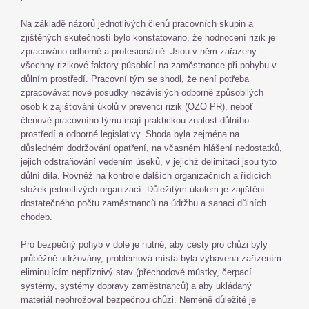
Na základě názorů jednotlivých členů pracovních skupin a
zjištěných skutečností bylo konstatováno, že hodnocení rizik je
zpracováno odborně a profesionálně. Jsou v něm zařazeny
všechny rizikové faktory působící na zaměstnance při pohybu v
důlním prostředí. Pracovní tým se shodl, že není potřeba
zpracovávat nové posudky nezávislých odborně způsobilých
osob k zajišťování úkolů v prevenci rizik (OZO PR), neboť
členové pracovního týmu mají praktickou znalost důlního
prostředí a odborné legislativy. Shoda byla zejména na
důsledném dodržování opatření, na včasném hlášení nedostatků,
jejich odstraňování vedením úseků, v jejichž delimitaci jsou tyto
důlní díla. Rovněž na kontrole dalších organizačních a řídících
složek jednotlivých organizací. Důležitým úkolem je zajištění
dostatečného počtu zaměstnanců na údržbu a sanaci důlních
chodeb.
Pro bezpečný pohyb v dole je nutné, aby cesty pro chůzi byly
průběžně udržovány, problémová místa byla vybavena zařízením
eliminujícím nepříznivý stav (přechodové můstky, čerpací
systémy, systémy dopravy zaměstnanců) a aby ukládaný
materiál neohrožoval bezpečnou chůzi. Neméně důležité je