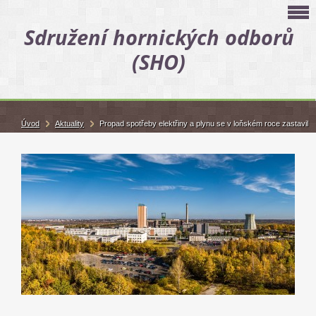
Sdružení hornických odborů
(SHO)
Úvod
Aktuality
Propad spotřeby elektřiny a plynu se v loňském roce zastavil