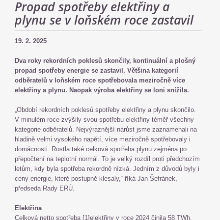
Propad spotřeby elektřiny a
plynu se v loňském roce zastavil
19. 2. 2025
Dva roky rekordních poklesů skončily, kontinuální a plošný
propad spotřeby energie se zastavil. Většina kategorií
odběratelů v loňském roce spotřebovala meziročně více
elektřiny a plynu. Naopak výroba elektřiny se loni snížila.
„Období rekordních poklesů spotřeby elektřiny a plynu skončilo.
V minulém roce zvýšily svou spotřebu elektřiny téměř všechny
kategorie odběratelů. Nejvýraznější nárůst jsme zaznamenali na
hladině velmi vysokého napětí, více meziročně spotřebovaly i
domácnosti. Rostla také celková spotřeba plynu zejména po
přepočtení na teplotní normál. To je velký rozdíl proti předchozím
letům, kdy byla spotřeba rekordně nízká. Jedním z důvodů byly i
ceny energie, které postupně klesaly,“ říká Jan Šefránek,
předseda Rady ERÚ.
Elektřina
Celková netto spotřeba [1]elektřiny v roce 2024 činila 58 TWh,