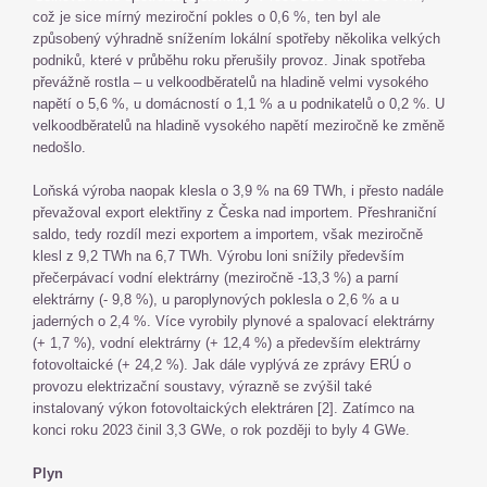
což je sice mírný meziroční pokles o 0,6 %, ten byl ale
způsobený výhradně snížením lokální spotřeby několika velkých
podniků, které v průběhu roku přerušily provoz. Jinak spotřeba
převážně rostla – u velkoodběratelů na hladině velmi vysokého
napětí o 5,6 %, u domácností o 1,1 % a u podnikatelů o 0,2 %. U
velkoodběratelů na hladině vysokého napětí meziročně ke změně
nedošlo.
Loňská výroba naopak klesla o 3,9 % na 69 TWh, i přesto nadále
převažoval export elektřiny z Česka nad importem. Přeshraniční
saldo, tedy rozdíl mezi exportem a importem, však meziročně
klesl z 9,2 TWh na 6,7 TWh. Výrobu loni snížily především
přečerpávací vodní elektrárny (meziročně -13,3 %) a parní
elektrárny (- 9,8 %), u paroplynových poklesla o 2,6 % a u
jaderných o 2,4 %. Více vyrobily plynové a spalovací elektrárny
(+ 1,7 %), vodní elektrárny (+ 12,4 %) a především elektrárny
fotovoltaické (+ 24,2 %). Jak dále vyplývá ze zprávy ERÚ o
provozu elektrizační soustavy, výrazně se zvýšil také
instalovaný výkon fotovoltaických elektráren [2]. Zatímco na
konci roku 2023 činil 3,3 GWe, o rok později to byly 4 GWe.
Plyn