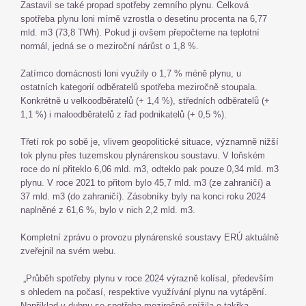
Zastavil se také propad spotřeby zemního plynu. Celková
spotřeba plynu loni mírně vzrostla o desetinu procenta na 6,77
mld. m3 (73,8 TWh). Pokud ji ovšem přepočteme na teplotní
normál, jedná se o meziroční nárůst o 1,8 %.
Zatímco domácnosti loni využily o 1,7 % méně plynu, u
ostatních kategorií odběratelů spotřeba meziročně stoupala.
Konkrétně u velkoodběratelů (+ 1,4 %), středních odběratelů (+
1,1 %) i maloodběratelů z řad podnikatelů (+ 0,5 %).
Třetí rok po sobě je, vlivem geopolitické situace, významně nižší
tok plynu přes tuzemskou plynárenskou soustavu. V loňském
roce do ní přiteklo 6,06 mld. m3, odteklo pak pouze 0,34 mld. m3
plynu. V roce 2021 to přitom bylo 45,7 mld. m3 (ze zahraničí) a
37 mld. m3 (do zahraničí). Zásobníky byly na konci roku 2024
naplněné z 61,6 %, bylo v nich 2,2 mld. m3.
Kompletní zprávu o provozu plynárenské soustavy ERÚ aktuálně
zveřejnil na svém webu.
„Průběh spotřeby plynu v roce 2024 výrazně kolísal, především
s ohledem na počasí, respektive využívání plynu na vytápění.
Například v dubnu se spotřeba meziročně snížila o takřka