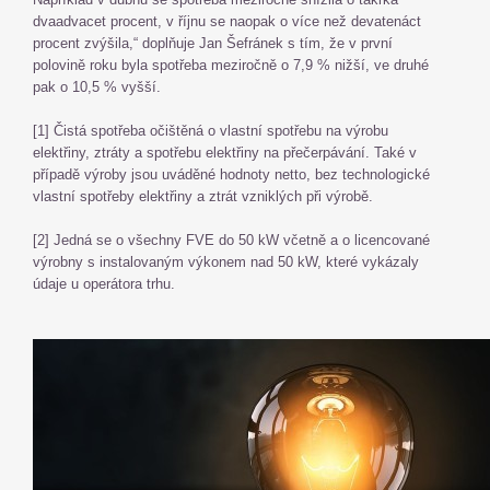
dvaadvacet procent, v říjnu se naopak o více než devatenáct
procent zvýšila,“ doplňuje Jan Šefránek s tím, že v první
polovině roku byla spotřeba meziročně o 7,9 % nižší, ve druhé
pak o 10,5 % vyšší.
[1] Čistá spotřeba očištěná o vlastní spotřebu na výrobu
elektřiny, ztráty a spotřebu elektřiny na přečerpávání. Také v
případě výroby jsou uváděné hodnoty netto, bez technologické
vlastní spotřeby elektřiny a ztrát vzniklých při výrobě.
[2] Jedná se o všechny FVE do 50 kW včetně a o licencované
výrobny s instalovaným výkonem nad 50 kW, které vykázaly
údaje u operátora trhu.