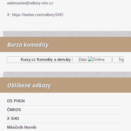
webmaster@odbory-sho.cz
X: https://twitter.com/odborySHO
Burza komodity
Kurzy.cz
Komodity a deriváty
Zlato
Topný ol
Oblíbené odkazy
OS PHGN
ČMKOS
X SHO
Měsíčník Horník