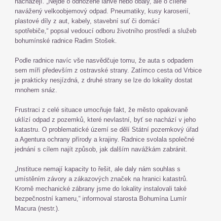
nacházejí. „Nejde o odhozené lahve nebo obaly, ale o cíleně
navážený velkoobjemový odpad. Pneumatiky, kusy karoserií,
plastové díly z aut, kabely, stavební suť či domácí
spotřebiče,“ popsal vedoucí odboru životního prostředí a služeb
bohumínské radnice Radim Stošek.
Podle radnice navíc vše nasvědčuje tomu, že auta s odpadem
sem míří především z ostravské strany. Zatímco cesta od Vrbice
je prakticky nesjízdná, z druhé strany se lze do lokality dostat
mnohem snáz.
Frustraci z celé situace umocňuje fakt, že město opakovaně
uklízí odpad z pozemků, které nevlastní, byť se nachází v jeho
katastru. O problematické území se dělí Státní pozemkový úřad
a Agentura ochrany přírody a krajiny. Radnice svolala společné
jednání s cílem najít způsob, jak dalším navážkám zabránit.
„Instituce nemají kapacity to řešit, ale daly nám souhlas s
umístěním závory a zákazových značek na hranici katastrů.
Kromě mechanické zábrany jsme do lokality instalovali také
bezpečnostní kameru,“ informoval starosta Bohumína Lumír
Macura (nestr.).