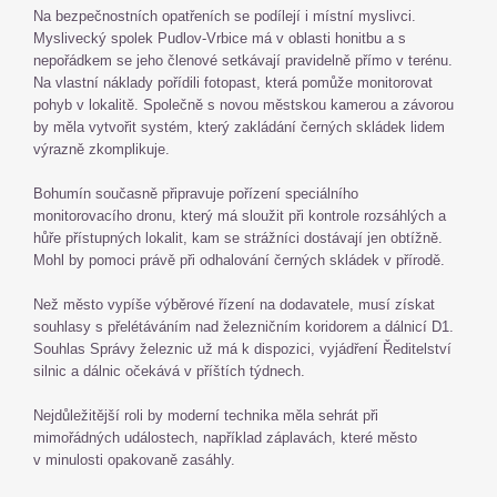
Na bezpečnostních opatřeních se podílejí i místní myslivci.
Myslivecký spolek Pudlov-Vrbice má v oblasti honitbu a s
nepořádkem se jeho členové setkávají pravidelně přímo v terénu.
Na vlastní náklady pořídili fotopast, která pomůže monitorovat
pohyb v lokalitě. Společně s novou městskou kamerou a závorou
by měla vytvořit systém, který zakládání černých skládek lidem
výrazně zkomplikuje.
Bohumín současně připravuje pořízení speciálního
monitorovacího dronu, který má sloužit při kontrole rozsáhlých a
hůře přístupných lokalit, kam se strážníci dostávají jen obtížně.
Mohl by pomoci právě při odhalování černých skládek v přírodě.
Než město vypíše výběrové řízení na dodavatele, musí získat
souhlasy s přelétáváním nad železničním koridorem a dálnicí D1.
Souhlas Správy železnic už má k dispozici, vyjádření Ředitelství
silnic a dálnic očekává v příštích týdnech.
Nejdůležitější roli by moderní technika měla sehrát při
mimořádných událostech, například záplavách, které město
v minulosti opakovaně zasáhly.