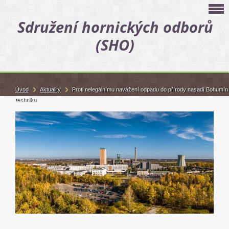
Sdružení hornických odborů
(SHO)
Úvod
Aktuality
Proti nelegálnímu navážení odpadu do přírody nasadí Bohumín
techniku