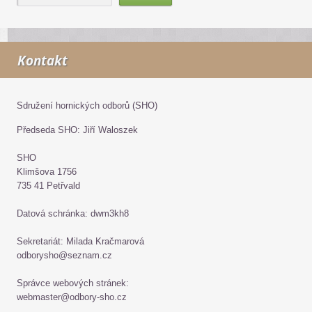
Kontakt
Sdružení hornických odborů (SHO)
Předseda SHO: Jiří Waloszek
SHO
Klimšova 1756
735 41 Petřvald
Datová schránka: dwm3kh8
Sekretariát: Milada Kračmarová
odborysho@seznam.cz
Správce webových stránek:
webmaster@odbory-sho.cz