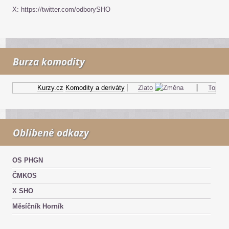
X: https://twitter.com/odborySHO
Burza komodity
Kurzy.cz
Komodity a deriváty
Zlato
Topný ol
Oblíbené odkazy
OS PHGN
ČMKOS
X SHO
Měsíčník Horník