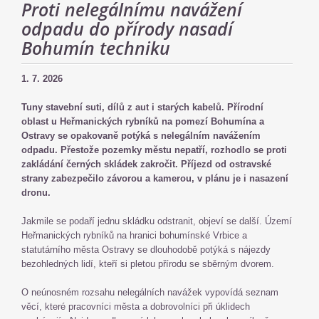
Proti nelegálnímu navážení
odpadu do přírody nasadí
Bohumín techniku
1. 7. 2026
Tuny stavební suti, dílů z aut i starých kabelů. Přírodní
oblast u Heřmanických rybníků na pomezí Bohumína a
Ostravy se opakovaně potýká s nelegálním navážením
odpadu. Přestože pozemky městu nepatří, rozhodlo se proti
zakládání černých skládek zakročit. Příjezd od ostravské
strany zabezpečilo závorou a kamerou, v plánu je i nasazení
dronu.
Jakmile se podaří jednu skládku odstranit, objeví se další. Území
Heřmanických rybníků na hranici bohumínské Vrbice a
statutárního města Ostravy se dlouhodobě potýká s nájezdy
bezohledných lidí, kteří si pletou přírodu se sběrným dvorem.
O neúnosném rozsahu nelegálních navážek vypovídá seznam
věcí, které pracovníci města a dobrovolníci při úklidech