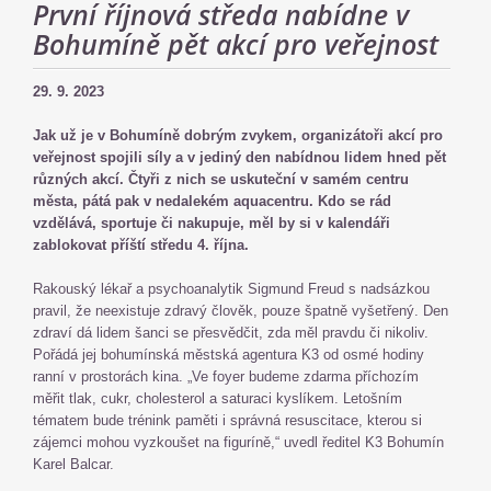
První říjnová středa nabídne v
Bohumíně pět akcí pro veřejnost
29. 9. 2023
Jak už je v Bohumíně dobrým zvykem, organizátoři akcí pro
veřejnost spojili síly a v jediný den nabídnou lidem hned pět
různých akcí. Čtyři z nich se uskuteční v samém centru
města, pátá pak v nedalekém aquacentru. Kdo se rád
vzdělává, sportuje či nakupuje, měl by si v kalendáři
zablokovat příští středu 4. října.
Rakouský lékař a psychoanalytik Sigmund Freud s nadsázkou
pravil, že neexistuje zdravý člověk, pouze špatně vyšetřený. Den
zdraví dá lidem šanci se přesvědčit, zda měl pravdu či nikoliv.
Pořádá jej bohumínská městská agentura K3 od osmé hodiny
ranní v prostorách kina. „Ve foyer budeme zdarma příchozím
měřit tlak, cukr, cholesterol a saturaci kyslíkem. Letošním
tématem bude trénink paměti i správná resuscitace, kterou si
zájemci mohou vyzkoušet na figuríně,“ uvedl ředitel K3 Bohumín
Karel Balcar.