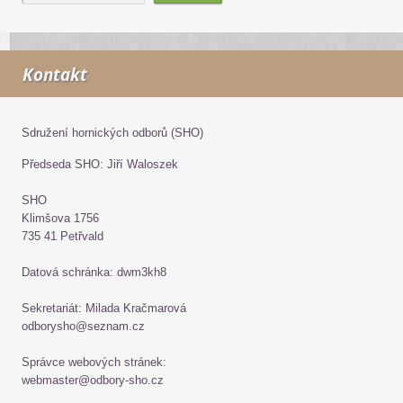
Kontakt
Sdružení hornických odborů (SHO)
Předseda SHO: Jiří Waloszek
SHO
Klimšova 1756
735 41 Petřvald
Datová schránka: dwm3kh8
Sekretariát: Milada Kračmarová
odborysho@seznam.cz
Správce webových stránek:
webmaster@odbory-sho.cz