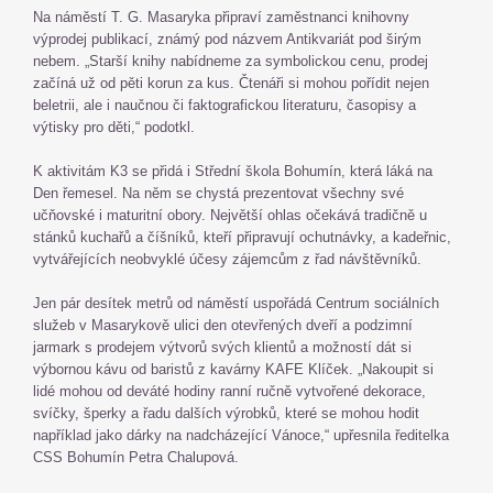
Na náměstí T. G. Masaryka připraví zaměstnanci knihovny
výprodej publikací, známý pod názvem Antikvariát pod širým
nebem. „Starší knihy nabídneme za symbolickou cenu, prodej
začíná už od pěti korun za kus. Čtenáři si mohou pořídit nejen
beletrii, ale i naučnou či faktografickou literaturu, časopisy a
výtisky pro děti,“ podotkl.
K aktivitám K3 se přidá i Střední škola Bohumín, která láká na
Den řemesel. Na něm se chystá prezentovat všechny své
učňovské i maturitní obory. Největší ohlas očekává tradičně u
stánků kuchařů a číšníků, kteří připravují ochutnávky, a kadeřnic,
vytvářejících neobvyklé účesy zájemcům z řad návštěvníků.
Jen pár desítek metrů od náměstí uspořádá Centrum sociálních
služeb v Masarykově ulici den otevřených dveří a podzimní
jarmark s prodejem výtvorů svých klientů a možností dát si
výbornou kávu od baristů z kavárny KAFE Klíček. „Nakoupit si
lidé mohou od deváté hodiny ranní ručně vytvořené dekorace,
svíčky, šperky a řadu dalších výrobků, které se mohou hodit
například jako dárky na nadcházející Vánoce,“ upřesnila ředitelka
CSS Bohumín Petra Chalupová.