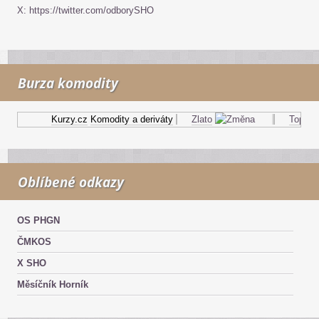
X: https://twitter.com/odborySHO
Burza komodity
Kurzy.cz
Komodity a deriváty
Zlato
Topný ol
Oblíbené odkazy
OS PHGN
ČMKOS
X SHO
Měsíčník Horník