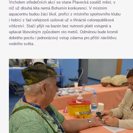
Vrcholem středečních akcí se stane Plavecká soutěž měst, v
níž už dlouhá léta nemá Bohumín konkurenci. V místním
aquacentru budou žáci škol, profíci z místního sportovního klubu
i hobíci z řad veřejnosti usilovat už o třinácté celorepublikové
vítězství. Stačí přijít na bazén bez nutnosti platit vstupné a
uplavat libovolným způsobem sto metrů. Odměnou bude kromě
dobrého pocitu i jednorázový vstup zdarma pro příští návštěvu
vodního světa.