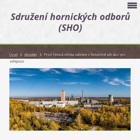
Sdružení hornických odborů
(SHO)
Úvod
Aktuality
První říjnová středa nabídne v Bohumíně pět akcí pro
veřejnost