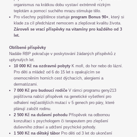
organismus na krátkou dobu vystaví extrémně nízkým
teplotám a pomocí suchého mrazu stimuluje tělo.
Pro všechny pojištěnce startuje
program Bonus 90+
, který si
klade za cíl předcházet nemocem a zlepšovat kvalitu života.
Zároveň se vrací příspěvky na vitamíny pro každého od 3
let.
Oblíbené příspěvky
Nadále RBP pokračuje v poskytování žádaných příspěvků z
uplynulých let.
10 000 Kč na ozdravné pobyty
K moři, do hor nebo do lázní.
Pro děti a mládež od 6 do 15 let s opakujícím se
onemocněním horních cest dýchacích, alergiemi a
dermatózami.
7 000 Kč pro budoucí rodiče
V rámci programu geny213
pojišťovna nabízí příspěvek na genetické vyšetření pro
odhalení nejčastějších mutací v 5 genech pro páry, které
plánují založit rodinu.
2 500 Kč na duševní pohodu
Příspěvek na odbornou
konzultaci s psychologem či terapeutem pro zlepšení
duševního zdraví a udržení psychické pohody.
1 500 Kč na dětský tábor
Pro děti od 3 let do ukončení