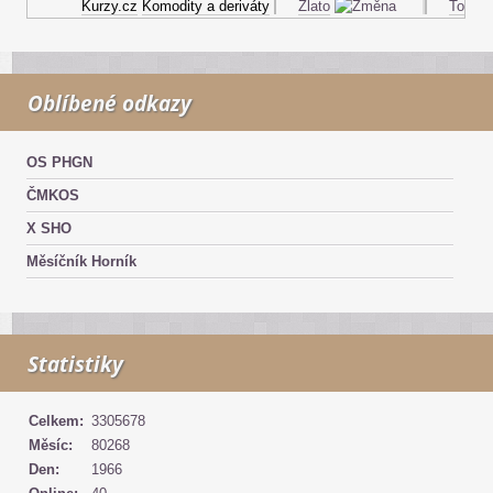
Kurzy.cz
Komodity a deriváty
Zlato
Topný ol
Oblíbené odkazy
OS PHGN
ČMKOS
X SHO
Měsíčník Horník
Statistiky
Celkem:
3305678
Měsíc:
80268
Den:
1966