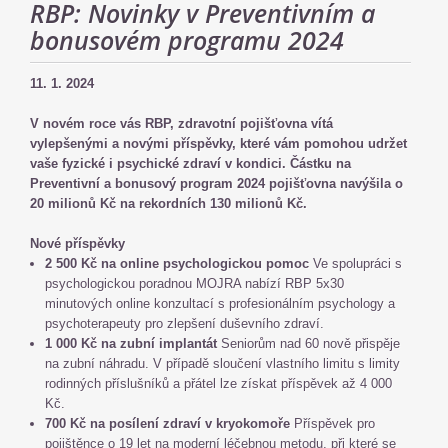
RBP: Novinky v Preventivním a
bonusovém programu 2024
11. 1. 2024
V novém roce vás RBP, zdravotní pojišťovna vítá
vylepšenými a novými příspěvky, které vám pomohou udržet
vaše fyzické i psychické zdraví v kondici. Částku na
Preventivní a bonusový program 2024 pojišťovna navýšila o
20 milionů Kč na rekordních 130 milionů Kč.
Nové příspěvky
2 500 Kč na online psychologickou pomoc
Ve spolupráci s
psychologickou poradnou MOJRA nabízí RBP 5x30
minutových online konzultací s profesionálním psychology a
psychoterapeuty pro zlepšení duševního zdraví.
1 000 Kč na zubní implantát
Seniorům nad 60 nově přispěje
na zubní náhradu. V případě sloučení vlastního limitu s limity
rodinných příslušníků a přátel lze získat příspěvek až 4 000
Kč.
700 Kč na posílení zdraví v kryokomoře
Příspěvek pro
pojištěnce o 19 let na moderní léčebnou metodu, při které se