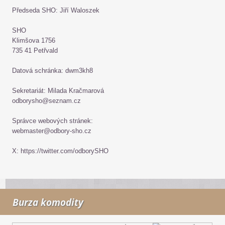
Předseda SHO: Jiří Waloszek
SHO
Klimšova 1756
735 41 Petřvald
Datová schránka: dwm3kh8
Sekretariát: Milada Kračmarová
odborysho@seznam.cz
Správce webových stránek:
webmaster@odbory-sho.cz
X: https://twitter.com/odborySHO
Burza komodity