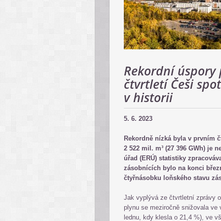
Rekordní úspory 
čtvrtletí Češi sp
v historii
5. 6. 2023
Rekordně nízká byla v prvním č
2 522 mil. m³ (27 396 GWh) je n
úřad (ERÚ) statistiky zpracováv
zásobnících bylo na konci břez
čtyřnásobku loňského stavu zá
Jak vyplývá ze čtvrtletní zprávy
plynu se meziročně snižovala ve 
lednu, kdy klesla o 21,4 %), ve vš