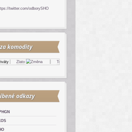
ttps://twitter.com/odborySHO
za komodity
áty
Zlato
Topný olej
Zemní plyn
íbené odkazy
PHGN
KOS
HO