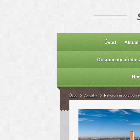
Úvod
Aktuali
Dokumenty předpis
Hor
Úvod
Aktuality
Rekordní úspory pokraču