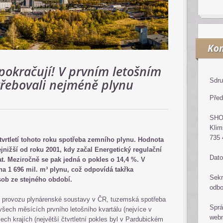
Kon
pokračují! V prvním letošním
otřebovali nejméně plynu
Sdru
Před
SH
Klim
735 
tvrtletí tohoto roku spotřeba zemního plynu. Hodnota
ejnižší od roku 2001, kdy začal Energetický regulační
Dato
at. Meziročně se pak jedná o pokles o 14,4 %. V
na 1 696 mil. m³ plynu, což odpovídá takřka
Sekr
sob ze stejného období.
odb
 o provozu plynárenské soustavy v ČR, tuzemská spotřeba
Sprá
všech měsících prvního letošního kvartálu (nejvíce v
web
ech krajích (největší čtvrtletní pokles byl v Pardubickém