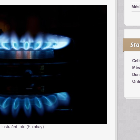
Měsí
Sta
Cel
Měs
Den
Onl
ilustrační foto (Pixabay)