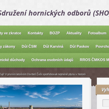
Sdružení hornických odborů (SHO
ty ve zkratce
Kontakty
BOZP
Aktuality
Fotoalbum
y zákony
Důl ČSM
Důl Karviná
Důl Paskov
Povrcho
nické důchody
Ochrana osobních údajů
RROS ČMKOS 
jí! V prvním letošním čtvrtletí Češi spotřebovali nejméně plynu v historii
Vyh