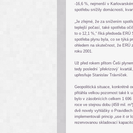
-16,6 %, nejmenší v Karlovarském 
spotřebu snížily domácnosti, kvar
„Je zřejmé, že za snížením spotře
teplejší počasí, také spotřeba oč
to o 12,1 %,“ říká předseda ERÚ 
spotřeba plynu byla, co se týká pr
ohledem na skutečnost, že ERÚ z
roku 2001.
Už před rokem přitom Češi plynem
tedy poslední ´překrizový´ kvartá
upřesňuje Stanislav Trávníček.
Geopolitická situace, konkrétně 
přitáhla velkou pozornost také k u
bylo v zásobnících celkem 1 696 
roce ve stejnou dobu (459 mil. m
dvě novely vyhlášky o Pravidlech 
implementovali princip „use it or lo
rezervovanou skladovací kapacito