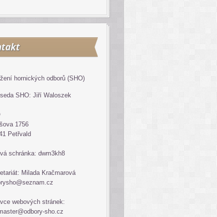
takt
žení hornických odborů (SHO)
seda SHO: Jiří Waloszek
O
šova 1756
41 Petřvald
vá schránka: dwm3kh8
etariát: Milada Kračmarová
orysho@seznam.cz
vce webových stránek:
master@odbory-sho.cz