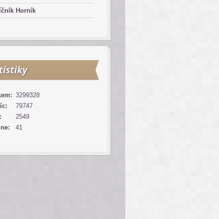
čník Horník
tistiky
kem:
3299328
íc:
79747
:
2549
ine:
41