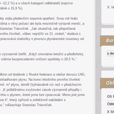
-12,2 %) a u všech kategorií odběratelů (nejvíce
X: h
tálně o 15,9 %).
by stála především úsporná opatření. Svou roli hrálo
ištěná o vlivy počasí ale byla meziročně výrazně menší, a
Stanislav Trávníček. „Jak skutečná, tak přepočtená
vního čtvrtletí, vůbec nejnižší ve 21. století,“ dodává s
pracovává statistiky o provozu plynárenské soustavy od
Bur
Kurzy.cz
Komodity a deriv
 významně šetřili. „Když srovnáme letošní a předloňský,
l, vidíme bezprecedentní snížení spotřeby o 28,5 %,“
odklon od dodávek z Ruské federace a nárůst dovozu LNG,
skladňování plynu. Na konci letošního prvního čtvrtletí
Obl
mil. m³ plynu, téměř čtyřnásobně víc než v předchozím
³). „K průběžnému zvyšování zásob významně přispěly i
trhu s plynem, které jsme loni zpracovali. Mimo jiné jsme
OS 
se it“, který zpřísnil a zefektivnil nakládání s
ČM
u,“ zdůrazňuje Stanislav Trávníček.
X S