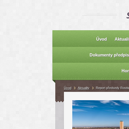
Úvod
Aktuali
Dokumenty předpis
Hor
Úvod
Aktuality
Report předsedy Rosti