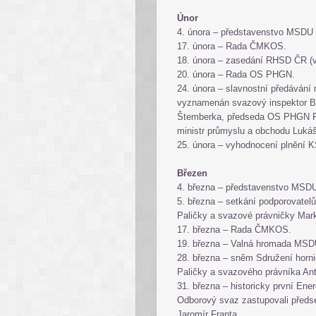
Únor
4. února – představenstvo MSD
17. února – Rada ČMKOS.
18. února – zasedání RHSD ČR (ve
20. února – Rada OS PHGN.
24. února – slavnostní předávání 
vyznamenán svazový inspektor BP
Štemberka, předseda OS PHGN Ro
ministr průmyslu a obchodu Luk
25. února – vyhodnocení plnění 
Březen
4. března – představenstvo MS
5. března – setkání podporovatel
Paličky a svazové právničky Ma
17. března – Rada ČMKOS.
19. března – Valná hromada M
28. března – sněm Sdružení horn
Paličky a svazového právníka A
31. března – historicky první Ene
Odborový svaz zastupovali předse
Jaromír Franta.