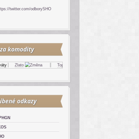
ttps://twitter.com/odborySHO
za komodity
Zlato
Topný olej
Zemní plyn
íbené odkazy
PHGN
KOS
HO