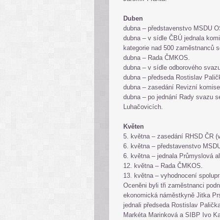
Duben
dubna – představenstvo MSDU O
dubna – v sídle ČBÚ jednala komi
kategorie nad 500 zaměstnanců s
dubna – Rada ČMKOS.
dubna – v sídle odborového svaz
dubna – předseda Rostislav Pali
dubna – zasedání Revizní komise
dubna – po jednání Rady svazu 
Luhačovicích.
Květen
5. května – zasedání RHSD ČR (ve
6. května – představenstvo MS
6. května – jednala Průmyslová 
12. května – Rada ČMKOS.
13. května – vyhodnocení spolu
Oceněni byli tři zaměstnanci podn
ekonomická náměstkyně Jitka Pr
jednali předseda Rostislav Palič
Markéta Marinková a SIBP Ivo 