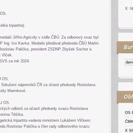
X: h
U OS.
lká tripartita).
medailí Jiřího Agricoly v sídle ČBÚ. Za odborový svaz byl
 Ing. Ivo Kavka. Medaile předával předseda ČBÚ Martin
Bur
stislav Palička, prezident ZSDNP Zbyšek Sochor a
áš Vlček.
KSVS za rok 2024.
Kurzy.cz
Komodity a deriváty
DU OS.
ů Sdružení nájemníků ČR za účasti předsedy Rostislava
rkéty Marinkové.
Obl
SDU OS.
ických odborů za účastí předsedy svazu Rostislava
OS 
ntonína Těšíka.
rgetická tripartita vedená ministrem Lukášem Vlčkem.
ČM
da Rostislav Palička a člen rady odborového svazu
X S