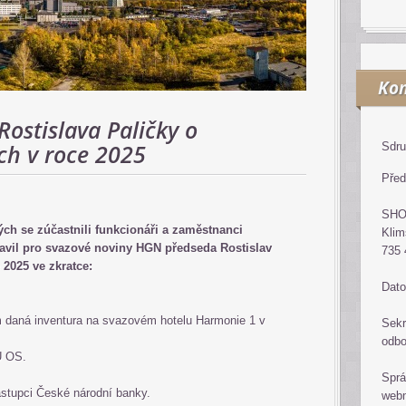
Kon
ostislava Paličky o
ch v roce 2025
Sdru
Před
SH
rých se zúčastnili funkcionáři a zaměstnanci
Klim
vil pro svazové noviny HGN předseda Rostislav
735 
 2025 ve zkratce:
Dato
m daná inventura na svazovém hotelu Harmonie 1 v
Sekr
odb
DU OS.
Sprá
stupci České národní banky.
web