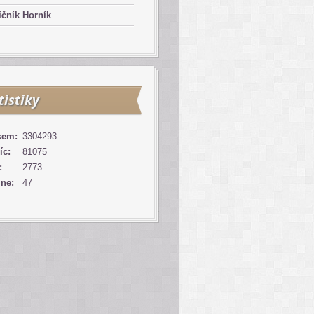
čník Horník
tistiky
kem:
3304293
íc:
81075
:
2773
ine:
47