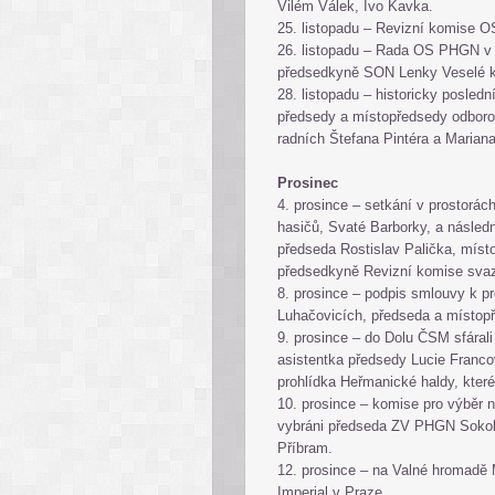
Vilém Válek, Ivo Kavka.
25. listopadu – Revizní komise
26. listopadu – Rada OS PHGN v 
předsedkyně SON Lenky Veselé k
28. listopadu – historicky posled
předsedy a místopředsedy odboro
radních Štefana Pintéra a Maria
Prosinec
4. prosince – setkání v prostorách
hasičů, Svaté Barborky, a násled
předseda Rostislav Palička, míst
předsedkyně Revizní komise sva
8. prosince – podpis smlouvy k pro
Luhačovicích, předseda a místop
9. prosince – do Dolu ČSM sfára
asistentka předsedy Lucie Franc
prohlídka Heřmanické haldy, kter
10. prosince – komise pro výběr n
vybráni předseda ZV PHGN Sokol
Příbram.
12. prosince – na Valné hromadě
Imperial v Praze.