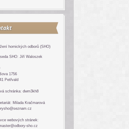
takt
žení hornických odborů (SHO)
seda SHO: Jiří Waloszek
O
šova 1756
41 Petřvald
vá schránka: dwm3kh8
etariát: Milada Kračmarová
orysho@seznam.cz
vce webových stránek:
master@odbory-sho.cz