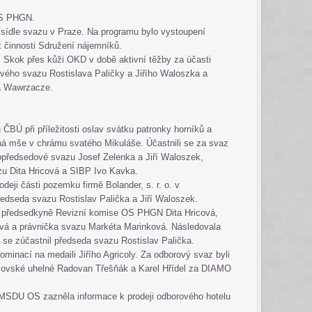
 OS PHGN.
sídle svazu v Praze. Na programu bylo vystoupení
 činnosti Sdružení nájemníků.
ní Skok přes kůži OKD v době aktivní těžby za účasti
vého svazu Rostislava Paličky a Jiřího Waloszka a
na Wawrzacze.
 ČBÚ při příležitosti oslav svátku patronky horníků a
ná mše v chrámu svatého Mikuláše. Účastnili se za svaz
opředsedové svazu Josef Zelenka a Jiří Waloszek,
zu Dita Hricová a SIBP Ivo Kavka.
deji části pozemku firmě Bolander, s. r. o. v
ředseda svazu Rostislav Palička a Jiří Waloszek.
li předsedkyně Revizní komise OS PHGN Dita Hricová,
ová a právnička svazu Markéta Marinková. Následovala
é se zúčastnil předseda svazu Rostislav Palička.
ominací na medaili Jiřího Agricoly. Za odborový svaz byli
ovské uhelné Radovan Třešňák a Karel Hřídel za DIAMO
 MSDU OS zazněla informace k prodeji odborového hotelu