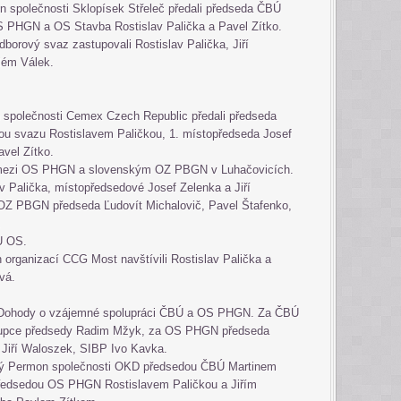
n společnosti Sklopísek Střeleč předali předseda ČBÚ
S PHGN a OS Stavba Rostislav Palička a Pavel Zítko.
orový svaz zastupovali Rostislav Palička, Jiří
lém Válek.
n společnosti Cemex Czech Republic předali předseda
u svazu Rostislavem Paličkou, 1. místopředseda Josef
avel Zítko.
ci mezi OS PHGN a slovenským OZ PBGN v Luhačovicích.
v Palička, místopředsedové Josef Zelenka a Jiří
OZ PBGN předseda Ľudovít Michalovič, Pavel Štafenko,
š.
DU OS.
 organizací CCG Most navštívili Rostislav Palička a
ová.
í Dohody o vzájemné spolupráci ČBÚ a OS PHGN. Za ČBÚ
tupce předsedy Radim Mžyk, za OS PHGN předseda
a Jiří Waloszek, SIBP Ivo Kavka.
atý Permon společnosti OKD předsedou ČBÚ Martinem
ředsedou OS PHGN Rostislavem Paličkou a Jiřím