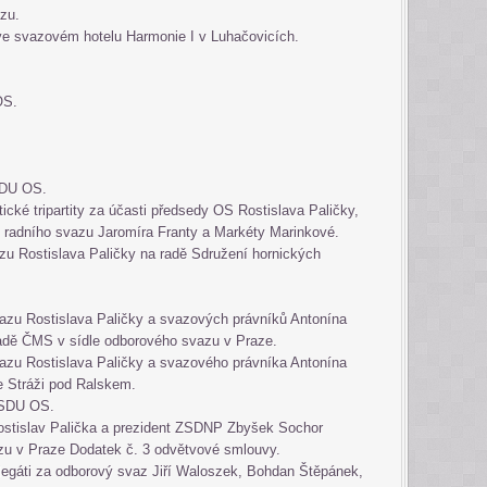
azu.
e svazovém hotelu Harmonie I v Luhačovicích.
 OS.
MSDU OS.
etické tripartity za účasti předsedy OS Rostislava Paličky,
, radního svazu Jaromíra Franty a Markéty Marinkové.
azu Rostislava Paličky na radě Sdružení hornických
vazu Rostislava Paličky a svazových právníků Antonína
radě ČMS v sídle odborového svazu v Praze.
vazu Rostislava Paličky a svazového právníka Antonína
ve Stráži pod Ralskem.
 MSDU OS.
Rostislav Palička a prezident ZSDNP Zbyšek Sochor
azu v Praze Dodatek č. 3 odvětvové smlouvy.
egáti za odborový svaz Jiří Waloszek, Bohdan Štěpánek,