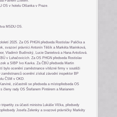
vba Pavlem Zítkem.
U OS v hotelu Olšanka v Praze.
nstva MSDU OS.
ololetí 2025. Za OS PHGN předseda Rostislav Palička a
k, svazoví právníci Antonín Těšík a Markéta Marinková,
r, Vladimír Budínský, Lucie Danielová a Hana Antošová.
ČBÚ v Luhačovicích. Za OS PHGN předseda Rostislav
oszek a SIBP Ivo Kavka. Za ČBÚ předseda Martin
tí bylo ocenění zaměstnance vítězné firmy v soutěži
0 zaměstnanců ocenění získal závodní inspektor BP
olu ČSM v OKD.
v Karviné, zúčastnili se předseda a místopředseda OS
ek s členy rady OS Štefanem Pintérem a Marianem
 tripartity za účasti ministra Lukáše Vlčka, předsedy
topředsedy Josefa Zelenky a svazové právničky Markéty