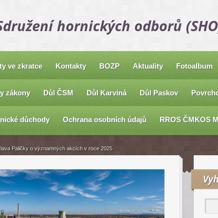
Sdružení hornických odborů (SHO
ty ve zkratce
Kontakty
BOZP
Aktuality
Fotoalbum
y zákony
Důl ČSM
Důl Karviná
Důl Paskov
Povrcho
nické důchody
Ochrana osobních údajů
RROS ČMKOS 
slava Paličky o významných akcích v roce 2025
Vyh