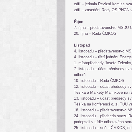
září – jednala Revizní komise sv
září – zasedání Rady OS PHGN v
Říjen
7. října – představenstvo MSDU
20. října – Rada ČMKOS.
Listopad
4. listopadu – představenstvo 
4. listopadu – třetí jednání Energ
1. místopředsedy Josefa Zelenky
7. listopadu – účast předsedy sv
odborů.
10. listopadu – Rada ČMKOS.
12. listopadu – účast předsedy s
Těšíka a Markéty Marinkové na 
13. listopadu – účast předsedy s
Těšíka na konferenci o. z. TÚU 
18. listopadu – představenstvo
24. listopadu – předseda svazu 
podepsali v sídle odborového sv
25. listopadu – sněm ČMKOS, del