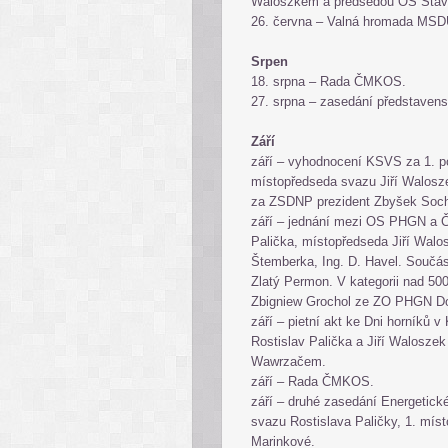
Waloszkem a předsedou OS Sta
26. června – Valná hromada MSD
Srpen
18. srpna – Rada ČMKOS.
27. srpna – zasedání představe
Září
září – vyhodnocení KSVS za 1. p
místopředseda svazu Jiří Walosze
za ZSDNP prezident Zbyšek Socho
září – jednání mezi OS PHGN a 
Palička, místopředseda Jiří Wal
Štemberka, Ing. D. Havel. Součás
Zlatý Permon. V kategorii nad 50
Zbigniew Grochol ze ZO PHGN D
září – pietní akt ke Dni horníků 
Rostislav Palička a Jiří Walosz
Wawrzačem.
září – Rada ČMKOS.
září – druhé zasedání Energetické
svazu Rostislava Paličky, 1. mís
Marinkové.