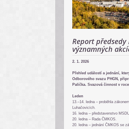
Report předsedy R
významných akcí
2. 1. 2026
Přehled událostí a jednání, kte
Odborového svazu PHGN, připra
Palička. Svazová činnost v roce
Leden
13.–14. ledna – proběhla zákone
Luhačovicích.
16. ledna – představenstvo MS
20. ledna – Rada ČMKOS.
20. ledna – jednání ČMKOS se zá