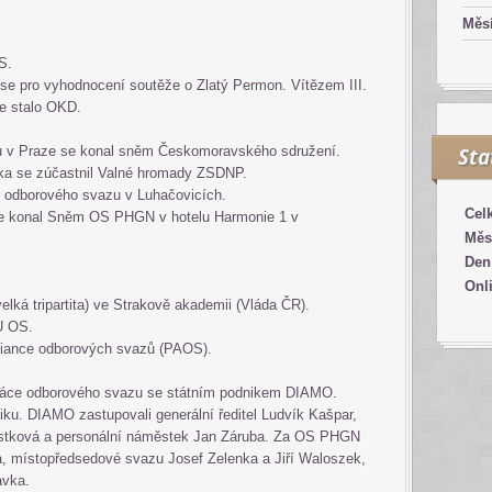
Měsí
S.
se pro vyhodnocení soutěže o Zlatý Permon. Vítězem III.
e stalo OKD.
u v Praze se konal sněm Českomoravského sdružení.
Sta
čka se zúčastnil Valné hromady ZSDNP.
 odborového svazu v Luhačovicích.
Cel
se konal Sněm OS PHGN v hotelu Harmonie 1 v
Měs
Den
Onl
lká tripartita) ve Strakově akademii (Vláda ČR).
DU OS.
aliance odborových svazů (PAOS).
práce odborového svazu se státním podnikem DIAMO.
iku. DIAMO zastupovali generální ředitel Ludvík Kašpar,
stková a personální náměstek Jan Záruba. Za OS PHGN
ka, místopředsedové svazu Josef Zelenka a Jiří Waloszek,
Kavka.