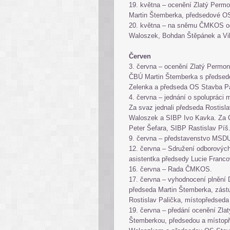
19. května – ocenění Zlatý Permo
Martin Štemberka, předsedové O
20. května – na sněmu ČMKOS odb
Waloszek, Bohdan Štěpánek a Vi
Červen
3. června – ocenění Zlatý Permo
ČBÚ Martin Štemberka s předsedo
Zelenka a předseda OS Stavba P
4. června – jednání o spoluprá
Za svaz jednali předseda Rostisla
Waloszek a SIBP Ivo Kavka. Za 
Peter Šefara, SIBP Rastislav Pí
9. června – představenstvo MS
12. června – Sdružení odborových
asistentka předsedy Lucie Franc
16. června – Rada ČMKOS.
17. června – vyhodnocení plněn
předseda Martin Štemberka, zás
Rostislav Palička, místopředsed
19. června – předání ocenění Zl
Štemberkou, předsedou a místop