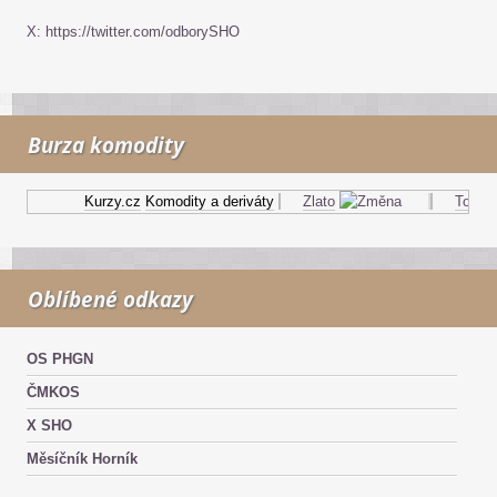
X: https://twitter.com/odborySHO
Burza komodity
Kurzy.cz
Komodity a deriváty
Zlato
Topný ol
Oblíbené odkazy
OS PHGN
ČMKOS
X SHO
Měsíčník Horník