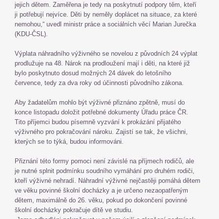
jejich dětem. Zaměřena je tedy na poskytnutí podpory těm, kteří
ji potřebují nejvíce. Děti by neměly doplácet na situace, za které
nemohou,“ uvedl ministr práce a sociálních věcí Marian Jurečka
(KDU-ČSL).
Výplata náhradního výživného se novelou z původních 24 výplat
prodlužuje na 48. Nárok na prodloužení mají i děti, na které již
bylo poskytnuto dosud možných 24 dávek do letošního
července, tedy za dva roky od účinnosti původního zákona.
Aby žadatelům mohlo být výživné přiznáno zpětně, musí do
konce listopadu doložit potřebné dokumenty Úřadu práce ČR.
Tito příjemci budou písemně vyzvání k prokázání přijatého
výživného pro pokračování nároku. Zajistí se tak, že všichni,
kterých se to týká, budou informováni.
Přiznání této formy pomoci není závislé na příjmech rodičů, ale
je nutné splnit podmínku soudního vymáhání pro druhém rodiči,
kteří výživné nehradí. Náhradní výživné nejčastěji pomáhá dětem
ve věku povinné školní docházky a je určeno nezaopatřeným
dětem, maximálně do 26. věku, pokud po dokončení povinné
školní docházky pokračuje dítě ve studiu.