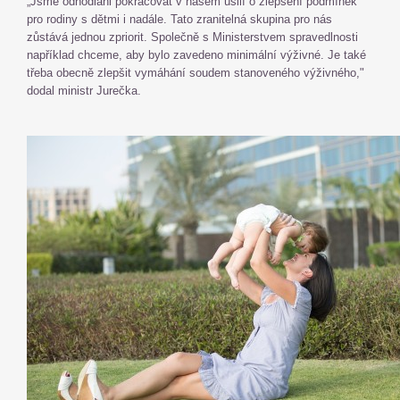
„Jsme odhodláni pokračovat v našem úsilí o zlepšení podmínek
pro rodiny s dětmi i nadále. Tato zranitelná skupina pro nás
zůstává jednou zpriorit. Společně s Ministerstvem spravedlnosti
například chceme, aby bylo zavedeno minimální výživné. Je také
třeba obecně zlepšit vymáhání soudem stanoveného výživného,"
dodal ministr Jurečka.