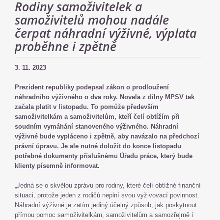
Rodiny samoživitelek a
samoživitelů mohou nadále
čerpat náhradní výživné, výplata
proběhne i zpětně
3. 11. 2023
Prezident republiky podepsal zákon o prodloužení
náhradního výživného o dva roky. Novela z dílny MPSV tak
začala platit v listopadu. To pomůže především
samoživitelkám a samoživitelům, kteří čelí obtížím při
soudním vymáhání stanoveného výživného. Náhradní
výživné bude vypláceno i zpětně, aby navázalo na předchozí
právní úpravu. Je ale nutné doložit do konce listopadu
potřebné dokumenty příslušnému Úřadu práce, který bude
klienty písemně informovat.
„Jedná se o skvělou zprávu pro rodiny, které čelí obtížné finanční
situaci, protože jeden z rodičů neplní svou vyživovací povinnost.
Náhradní výživné je zatím jediný účelný způsob, jak poskytnout
přímou pomoc samoživitelkám, samoživitelům a samozřejmě i