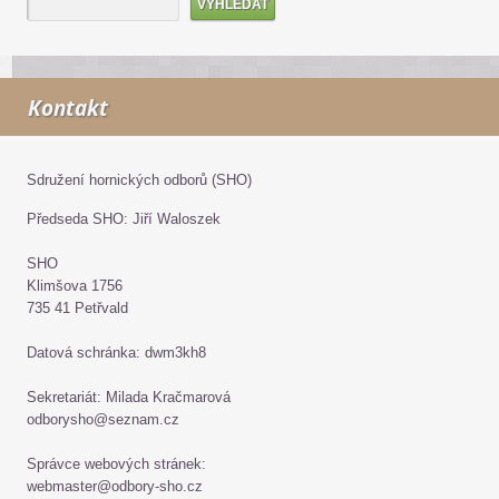
Kontakt
Sdružení hornických odborů (SHO)
Předseda SHO: Jiří Waloszek
SHO
Klimšova 1756
735 41 Petřvald
Datová schránka: dwm3kh8
Sekretariát: Milada Kračmarová
odborysho@seznam.cz
Správce webových stránek:
webmaster@odbory-sho.cz