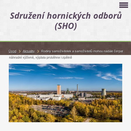
Sdružení hornických odborů
(SHO)
Úvod
Aktuality
Rodiny samoživitelek a samoživitelů mohou nadále čerpat
náhradní výživné, výplata proběhne i zpětně