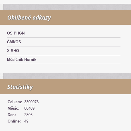
Oblíbené odkazy
OS PHGN
ČMKOS
X SHO
Měsíčník Horník
Statistiky
Celkem:
3300973
Měsíc:
80409
Den:
2806
Online:
49