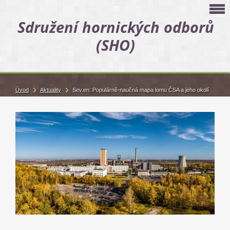
Sdružení hornických odborů
(SHO)
Úvod
Aktuality
Sev.en: Populárně-naučná mapa lomu ČSA a jeho okolí