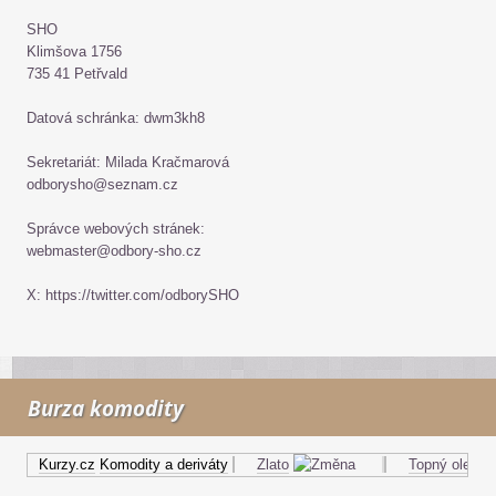
SHO
Klimšova 1756
735 41 Petřvald
Datová schránka: dwm3kh8
Sekretariát: Milada Kračmarová
odborysho@seznam.cz
Správce webových stránek:
webmaster@odbory-sho.cz
X: https://twitter.com/odborySHO
Burza komodity
Kurzy.cz
Komodity a deriváty
Zlato
Topný olej