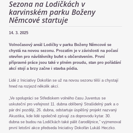
Sezona na Lodičkách v
karvinském parku Boženy
Němcové startuje
14. 3. 2025
Volnočasový areál Lodičky v parku Boženy Němcové se
chystá na novou sezonu. Prozatím je v závislosti na počasí
otevřen pro návštěvníky bufet s občerstvením. První
přípravné práce jsou také v plném proudu, stan pro pořádání
akcí stojí a brzy začne i stavba pódia.
Lidé z Iniciativy Dokořán se už na novou sezonu těší a chystají
hned na rozjezd několik akcí.
„Ve spolupráci se Střediskem volného času Juventus se
uskuteční pro veřejnost 11. dubna oblíbený Strašidelný park a o
pár dní později, 26. dubna, odstartuje úspěšný projekt nazvaný
Akustika, kde lidé společně zpívají za doprovodu kytar. 30.
dubna se budou na Lodičkách také pálit čarodějnice,” vyjmenoval
první letošní akce předseda Iniciativy Dokořán Lukáš Heczko.