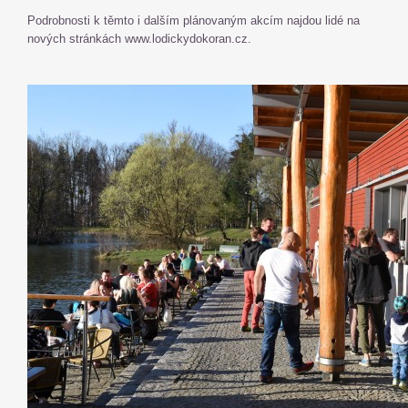
Podrobnosti k těmto i dalším plánovaným akcím najdou lidé na
nových stránkách www.lodickydokoran.cz.