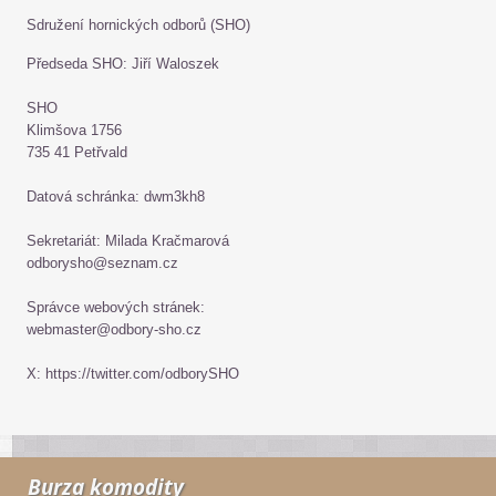
Sdružení hornických odborů (SHO)
Předseda SHO: Jiří Waloszek
SHO
Klimšova 1756
735 41 Petřvald
Datová schránka: dwm3kh8
Sekretariát: Milada Kračmarová
odborysho@seznam.cz
Správce webových stránek:
webmaster@odbory-sho.cz
X: https://twitter.com/odborySHO
Burza komodity