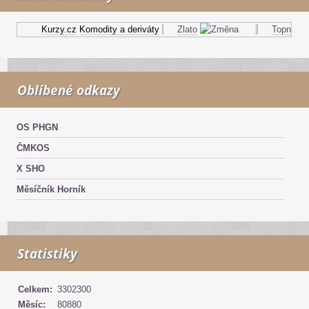
Kurzy.cz
Komodity a deriváty
Zlato
Topný olej
Oblíbené odkazy
OS PHGN
ČMKOS
X SHO
Měsíčník Horník
Statistiky
Celkem:
3302300
Měsíc:
80880