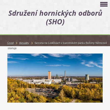
Sdružení hornických odborů
(SHO)
Úvod
Aktuality
Sezona na Lodičkách v karvinském parku Boženy Němcové
startuje