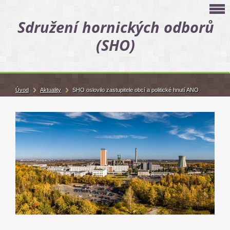
Sdružení hornických odborů
(SHO)
Úvod
Aktuality
SHO oslovilo zastupitele obcí a politické hnutí ANO