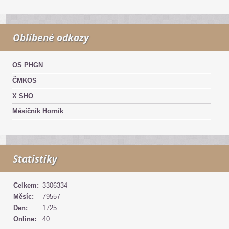
Oblíbené odkazy
OS PHGN
ČMKOS
X SHO
Měsíčník Horník
Statistiky
Celkem:
3306334
Měsíc:
79557
Den:
1725
Online:
40