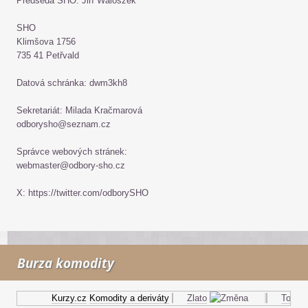
Předseda SHO: Jiří Waloszek
SHO
Klimšova 1756
735 41 Petřvald
Datová schránka: dwm3kh8
Sekretariát: Milada Kračmarová
odborysho@seznam.cz
Správce webových stránek:
webmaster@odbory-sho.cz
X: https://twitter.com/odborySHO
Burza komodity
Kurzy.cz
Komodity a deriváty
Zlato
Topný ol