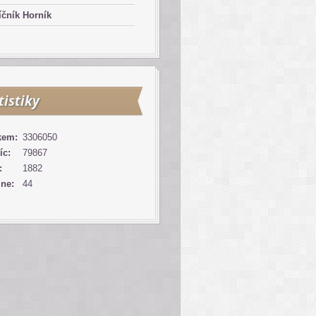
čník Horník
tistiky
kem:
3306050
íc:
79867
:
1882
ine:
44