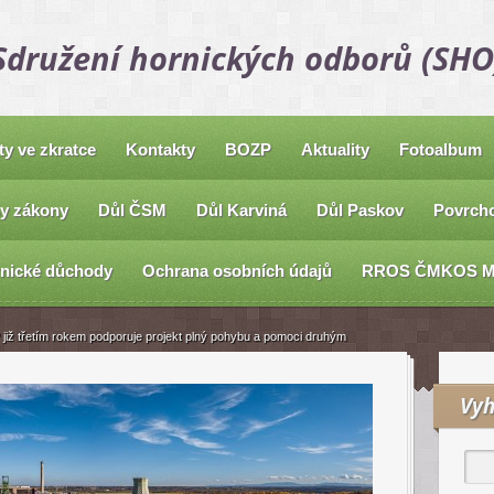
Sdružení hornických odborů (SHO
ty ve zkratce
Kontakty
BOZP
Aktuality
Fotoalbum
y zákony
Důl ČSM
Důl Karviná
Důl Paskov
Povrcho
nické důchody
Ochrana osobních údajů
RROS ČMKOS 
ž třetím rokem podporuje projekt plný pohybu a pomoci druhým
Vyh