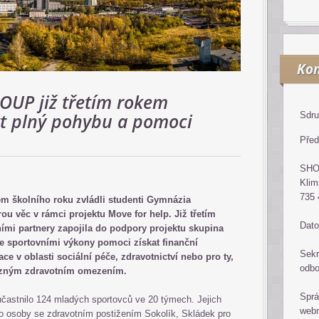
Kon
OUP již třetím rokem
t plný pohybu a pomoci
Sdru
Před
SH
Klim
735 
hem školního roku zvládli studenti Gymnázia
u věc v rámci projektu Move for help. Již třetím
Dato
ními partnery zapojila do podpory projektu skupina
 sportovními výkony pomoci získat finanční
Sekr
ce v oblasti sociální péče, zdravotnictví nebo pro ty,
odb
 různým zdravotním omezením.
Sprá
zúčastnilo 124 mladých sportovců ve 20 týmech. Jejich
web
o osoby se zdravotním postižením Sokolík, Skládek pro