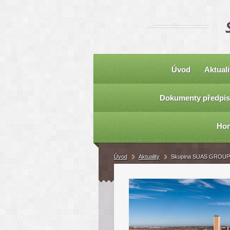
Úvod
Aktuali
Dokumenty předpis
Hor
Úvod
Aktuality
Skupina SUAS GROUP ji