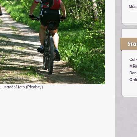
Měsí
Sta
Cel
Měs
Den
Onl
ilustrační foto (Pixabay)