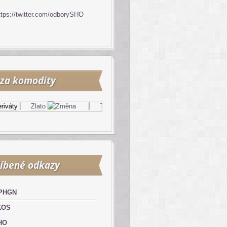
ttps://twitter.com/odborySHO
za komodity
áty
Zlato
Topný olej
Zemní plyn
íbené odkazy
PHGN
KOS
HO