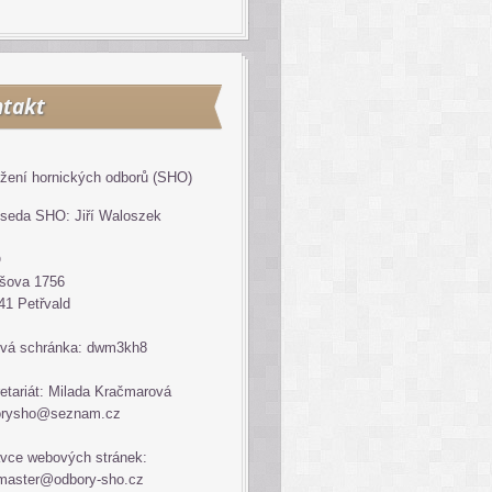
takt
žení hornických odborů (SHO)
seda SHO: Jiří Waloszek
O
šova 1756
41 Petřvald
vá schránka: dwm3kh8
etariát: Milada Kračmarová
orysho@seznam.cz
vce webových stránek:
master@odbory-sho.cz