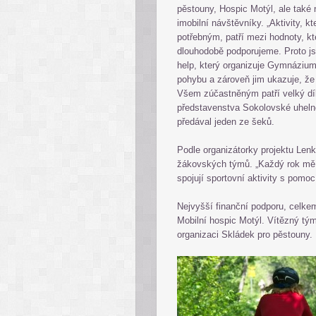
pěstouny, Hospic Motýl, ale také
imobilní návštěvníky. „Aktivity, kt
potřebným, patří mezi hodnoty,
dlouhodobě podporujeme. Proto js
help, který organizuje Gymnázium
pohybu a zároveň jim ukazuje, že 
Všem zúčastněným patří velký dík
představenstva Sokolovské uhelné
předával jeden ze šeků.
Podle organizátorky projektu Len
žákovských týmů. „Každý rok mě 
spojují sportovní aktivity s pomoc
Nejvyšší finanční podporu, celkem 
Mobilní hospic Motýl. Vítězný tý
organizaci Skládek pro pěstouny.