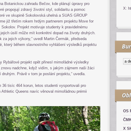
 na Botanickou zahradu Bečov, kde plánují úpravy pro
X: h
eré propojují zdravý životní styl, solidaritu a pomoc
 které ve skupině Sokolovská uhelná a SUAS GROUP
me již třetím rokem hrdým partnerem projektu Move for
 Sokolov. Projekt motivuje studenty k pravidelnému
jejich úsilí může mít konkrétní dopad na životy druhých.
 za jejich výkony,“ uvedl Martin Čermák, předseda
, který během slavnostního vyhlášení výsledků projektu
Bur
Kurzy.cz
Komodity a deriv
ky Rybářové projekt opět přinesl mimořádné výsledky
znovu nadchne, když vidím, s jakým zájmem naši žáci
í druhým. Právě v tom je poslání projektu,“ uvedla.
36 tisíc 464 korun, letos studenti vysportovali pro
m Athletic Queens navíc věnoval mimořádnou prémii
Obl
OS 
ČM
X S