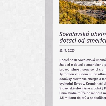
Sokolovská uhel
dotaci od americ
11. 9. 2023
Společnosti Sokolovská uhelná
žádosti o dotaci z amerického 
proveditelnosti související s 
Ty mohou v budoucnu po útlumu 
dodávky elektrické energie a te
východní Evropy. Kromě naší sk
Slovenské elektrárně a polský 
Cena studie může dosáhnout max
1,5 milionu dolarů a spoluúčast