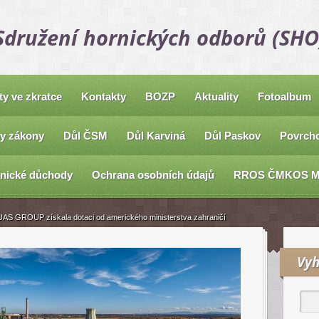
Sdružení hornických odborů (SHO
ty ve zkratce
Kontakty
BOZP
Aktuality
Fotoalbum
y zákony
Důl ČSM
Důl Karviná
Důl Paskov
Povrcho
nické důchody
Ochrana osobních údajů
RROS ČMKOS 
UAS GROUP získala dotaci od amerického ministerstva zahraničí
Vyh