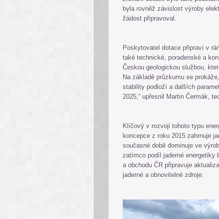
byla rovněž závislost výroby elekt
žádost připravoval.
Poskytovatel dotace připraví v rá
také technické, poradenské a konz
Českou geologickou službou, kter
Na základě průzkumu se prokáže, 
stability podloží a dalších param
2025,“ upřesnil Martin Čermák, 
Klíčový v rozvoji tohoto typu ene
koncepce z roku 2015 zahrnuje jad
současné době dominuje ve výrobě
zatímco podíl jaderné energetiky
a obchodu ČR připravuje aktualiza
jaderné a obnovitelné zdroje.