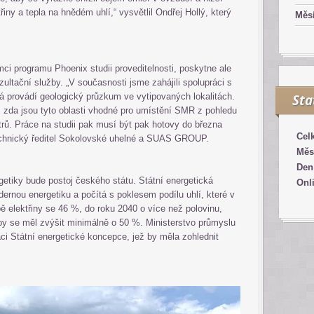
řiny a tepla na hnědém uhlí,“ vysvětlil Ondřej Hollý, který
Měsí
mci programu Phoenix studii proveditelnosti, poskytne ale
ultační služby. „V současnosti jsme zahájili spolupráci s
á provádí geologický průzkum ve vytipovaných lokalitách.
Sta
zda jsou tyto oblasti vhodné pro umístění SMR z pohledu
etrů. Práce na studii pak musí být pak hotovy do března
Cel
technický ředitel Sokolovské uhelné a SUAS GROUP.
Měs
Den
rgetiky bude postoj českého státu. Státní energetická
Onl
ernou energetiku a počítá s poklesem podílu uhlí, které v
 elektřiny se 46 %, do roku 2040 o více než polovinu,
 by se měl zvýšit minimálně o 50 %. Ministerstvo průmyslu
ci Státní energetické koncepce, jež by měla zohlednit