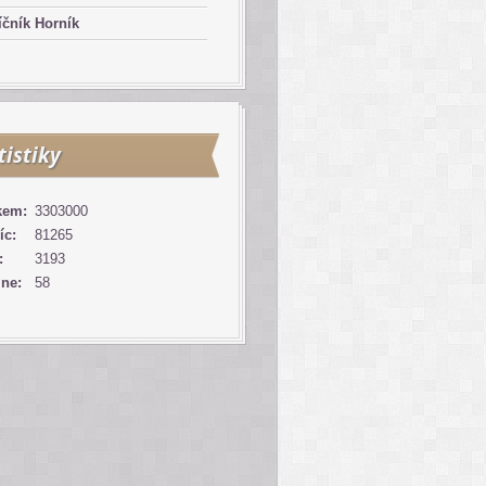
čník Horník
tistiky
kem:
3303000
íc:
81265
:
3193
ine:
58