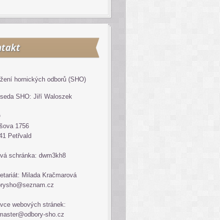
takt
žení hornických odborů (SHO)
seda SHO: Jiří Waloszek
O
šova 1756
41 Petřvald
vá schránka: dwm3kh8
etariát: Milada Kračmarová
orysho@seznam.cz
vce webových stránek:
master@odbory-sho.cz