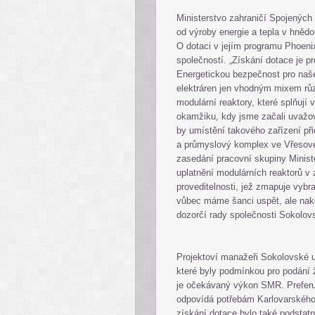
Ministerstvo zahraničí Spojených
od výroby energie a tepla v hnědou
O dotaci v jejím programu Phoenix
společností. „Získání dotace je 
Energetickou bezpečnost pro naše
elektráren jen vhodným mixem růz
modulární reaktory, které splňují
okamžiku, kdy jsme začali uvažova
by umístění takového zařízení při
a průmyslový komplex ve Vřesové.
zasedání pracovní skupiny Minist
uplatnění modulárních reaktorů v 
proveditelnosti, jež zmapuje vybr
vůbec máme šanci uspět, ale nak
dozorčí rady společnosti Sokol
Projektoví manažeři Sokolovské
které byly podmínkou pro podání 
je očekávaný výkon SMR. Preferu
odpovídá potřebám Karlovarského
získání dotace bylo také podstatn