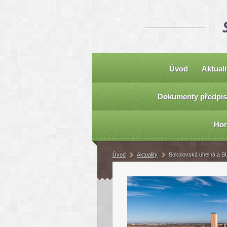
Úvod
Aktuali
Dokumenty předpis
Hor
Úvod
Aktuality
Sokolovská uhelná a S