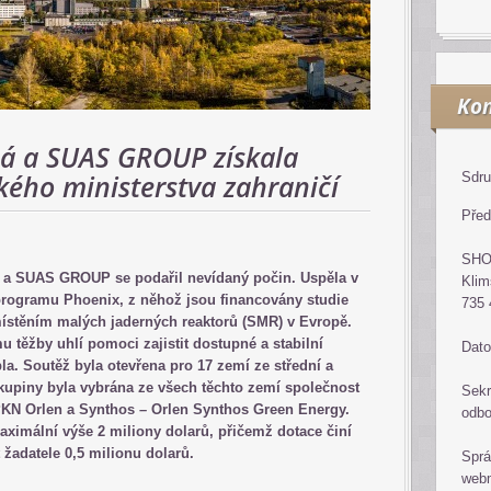
Kon
ná a SUAS GROUP získala
kého ministerstva zahraničí
Sdru
Před
SH
 a SUAS GROUP se podařil nevídaný počin. Uspěla v
Klim
programu Phoenix, z něhož jsou financovány studie
735 
umístěním malých jaderných reaktorů (SMR) v Evropě.
těžby uhlí pomoci zajistit dostupné a stabilní
Dato
pla. Soutěž byla otevřena pro 17 zemí ze střední a
upiny byla vybrána ze všech těchto zemí společnost
Sekr
PKN Orlen a Synthos – Orlen Synthos Green Energy.
odb
imální výše 2 miliony dolarů, přičemž dotace činí
 žadatele 0,5 milionu dolarů.
Sprá
web