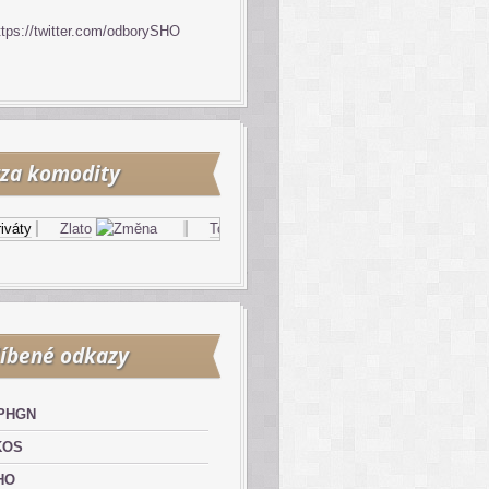
ttps://twitter.com/odborySHO
za komodity
y
Zlato
Topný olej
Zemní plyn
íbené odkazy
PHGN
KOS
HO