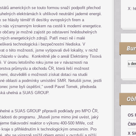
 států amerických se touto formou snaží podpořit přechod
X: h
helných elektrárnách k uhlíkově neutrální jaderné energii.
 se hlásily téměř tři desítky evropských firem a
pro nás významným krokem na cestě k moderní energetice.
 občany je možné zajistit po odstavení hnědouhelných
ných energetických zdrojů. Patří mezi ně i malé
 veškerá technologická i bezpečnostní hlediska. V
Bur
t o této možnosti, jsme vytipovali dvě lokality, v nichž
cházelo v úvahu. Konkrétně jde o areál Elektrárny Tisová
 V únoru letošního roku jsme se v návaznosti na
Kurzy.cz
Komodity a derivát
erstva průmyslu a obchodu ČR, která řeší možnost
zemi, dozvěděli o možnosti získat dotaci na studii
ané oblasti a podmínky umístění SMR. Netušili jsme, jestli
onec jsme byli úspěšní,“ uvedl Pavel Tomek, předseda
ovská uhelná a SUAS GROUP.
Obl
 uhelné a SUAS GROUP připravili podklady pro MPO ČR,
OS 
žádosti do programu. „Museli jsme mimo jiné uvést, jaký
jeme tlakovodní reaktor o výkonu 400-500 MWe, což
ČM
 kraje s přihlédnutím k technologickým omezením. Pro
X S
é, aby se výrazně snížil objem emisí v ovzduší a nižší