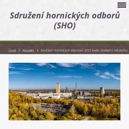
Sdružení hornických odborů
(SHO)
Úvod
Aktuality
Součástí Hornických slavností 2023 bude i Nadační městečko