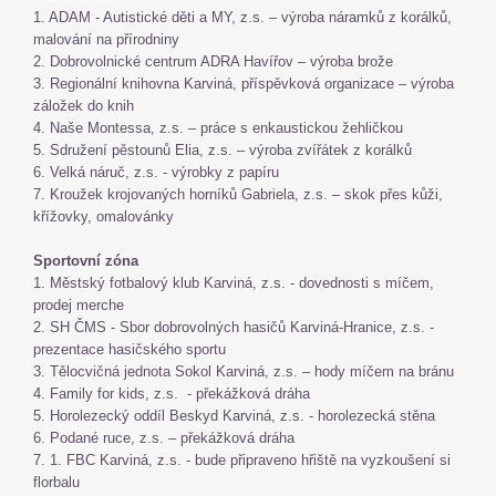
1. ADAM - Autistické děti a MY, z.s. – výroba náramků z korálků,
malování na přírodniny
2. Dobrovolnické centrum ADRA Havířov – výroba brože
3. Regionální knihovna Karviná, příspěvková organizace – výroba
záložek do knih
4. Naše Montessa, z.s. – práce s enkaustickou žehličkou
5. Sdružení pěstounů Elia, z.s. – výroba zvířátek z korálků
6. Velká náruč, z.s. - výrobky z papíru
7. Kroužek krojovaných horníků Gabriela, z.s. – skok přes kůži,
křížovky, omalovánky
Sportovní zóna
1. Městský fotbalový klub Karviná, z.s. - dovednosti s míčem,
prodej merche
2. SH ČMS - Sbor dobrovolných hasičů Karviná-Hranice, z.s. -
prezentace hasičského sportu
3. Tělocvičná jednota Sokol Karviná, z.s. – hody míčem na bránu
4. Family for kids, z.s. - překážková dráha
5. Horolezecký oddíl Beskyd Karviná, z.s. - horolezecká stěna
6. Podané ruce, z.s. – překážková dráha
7. 1. FBC Karviná, z.s. - bude připraveno hřiště na vyzkoušení si
florbalu