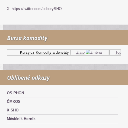
X: https://twitter.com/odborySHO
Burza komodity
Kurzy.cz
Komodity a deriváty
Zlato
Topný ol
Oblíbené odkazy
OS PHGN
ČMKOS
X SHO
Měsíčník Horník