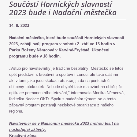
Součástí Hornických slavností
2023 bude i Nadační městečko
14. 8. 2023
Nadační městečko, které bude součástí Hornických slavností
2023, zahájí svůj program v sobotu 2. září ve 13 hodin v
Parku Boženy Němcové v Karviné-Fryštátě. Ukončení
programu bude v 18 hodin.
„Vstup pro návštěvníky je tradičně bezplatný. Městečko se letos
opět představí s kreativní a sportovní zónou, ale také dalšími
aktivitami jako jsou skákací atrakce, jízda na ponících či
oblíbený fotokoutek. Nebude chybět také malování na obličej či
aplikace permanentního tetování," informovala Monika Němcová,
ředitelka Nadace OKD. Spolu s nadačním týmem se o tento
zábavný program postarají neziskové organizace z našeho
regionu.
Návštěvníci se v Nadačním městečku 2023 mohou těšit na
následující aktivity:
Kreativní zóna