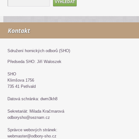
Kontakt
Sdružení hornických odborů (SHO)
Předseda SHO: Jiří Waloszek
SHO
Klimšova 1756
735 41 Petřvald
Datová schránka: dwm3kh8
Sekretariát: Milada Kračmarová
odborysho@seznam.cz
Správce webových stránek:
webmaster@odbory-sho.cz