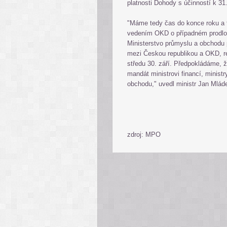
platnosti Dohody s účinností k 31
"Máme tedy čas do konce roku a 
vedením OKD o případném prodlou
Ministerstvo průmyslu a obchodu p
mezi Českou republikou a OKD, re
středu 30. září. Předpokládáme,
mandát ministrovi financí, ministr
obchodu," uvedl ministr Jan Mlád
zdroj: MPO