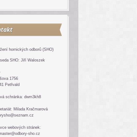
takt
žení hornických odborů (SHO)
seda SHO: Jiří Waloszek
O
šova 1756
41 Petřvald
vá schránka: dwm3kh8
etariát: Milada Kračmarová
orysho@seznam.cz
vce webových stránek:
master@odbory-sho.cz