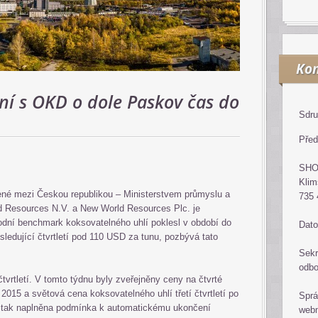
Kon
ní s OKD o dole Paskov čas do
Sdru
Před
SH
Klim
né mezi Českou republikou – Ministerstvem průmyslu a
735 
d Resources N.V. a New World Resources Plc. je
dní benchmark koksovatelného uhlí poklesl v období do
Dato
sledující čtvrtletí pod 110 USD za tunu, pozbývá tato
Sekr
odb
čtvrtletí. V tomto týdnu byly zveřejněny ceny na čtvrté
e 2015 a světová cena koksovatelného uhlí třetí čtvrtletí po
Sprá
 tak naplněna podmínka k automatickému ukončení
web