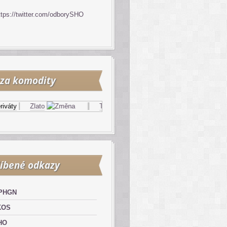
ttps://twitter.com/odborySHO
za komodity
váty
Zlato
Topný olej
Zemní plyn
íbené odkazy
PHGN
KOS
HO