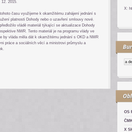
. 12. 2015.
X: h
tohoto času využijeme k okamžitému zahájení jednání s
žení platnosti Dohody nebo o uzavření smlouvy nové.
ředložilo vládě materiál týkající se aktualizace Dohody
spektive NWR. Tento materiál je na programu vlády ve
 že by vláda měla dát k okamžitému jednání s OKD a NWR
yni práce a sociálních věcí a ministrovi průmyslu a
Bur
ek.
Kurzy.cz
Komodity a deri
Obl
OS 
ČM
X S