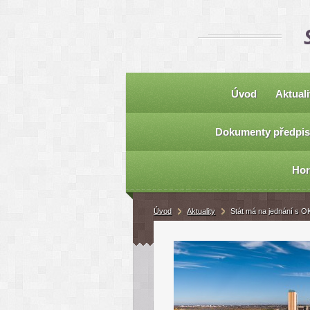
Úvod
Aktuali
Dokumenty předpis
Hor
Úvod
Aktuality
Stát má na jednání s O