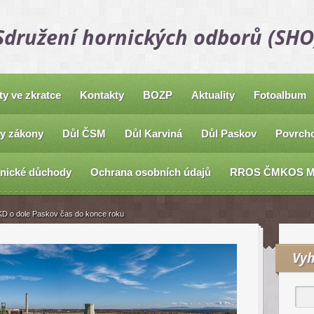
Sdružení hornických odborů (SHO
ty ve zkratce
Kontakty
BOZP
Aktuality
Fotoalbum
y zákony
Důl ČSM
Důl Karviná
Důl Paskov
Povrcho
nické důchody
Ochrana osobních údajů
RROS ČMKOS 
KD o dole Paskov čas do konce roku
Vyh