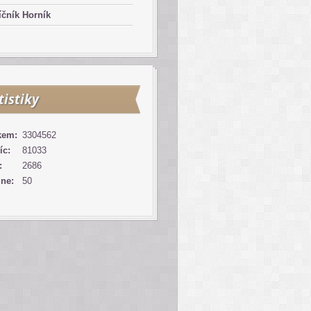
čník Horník
tistiky
kem:
3304562
íc:
81033
:
2686
ine:
50