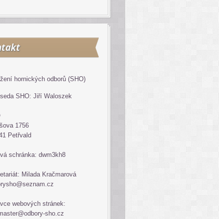
takt
žení hornických odborů (SHO)
seda SHO: Jiří Waloszek
O
šova 1756
41 Petřvald
vá schránka: dwm3kh8
etariát: Milada Kračmarová
orysho@seznam.cz
vce webových stránek:
master@odbory-sho.cz