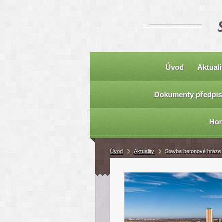
Úvod
Aktuali
Dokumenty předpis
Hor
Úvod
Aktuality
Stavba betonové hráze