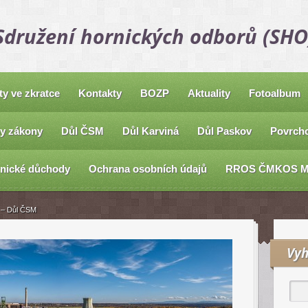
Sdružení hornických odborů (SHO
ty ve zkratce
Kontakty
BOZP
Aktuality
Fotoalbum
y zákony
Důl ČSM
Důl Karviná
Důl Paskov
Povrcho
nické důchody
Ochrana osobních údajů
RROS ČMKOS 
 – Důl ČSM
Vyh