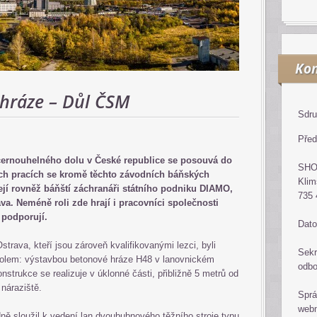
Kon
hráze – Důl ČSM
Sdru
Před
černouhelného dolu v České republice se posouvá do
SH
ých pracích se kromě těchto závodních báňských
Klim
jí rovněž báňští záchranáři státního podniku DIAMO,
735 
. Neméně roli zde hrají i pracovníci společnosti
 podporují.
Dato
rava, kteří jsou zároveň kvalifikovanými lezci, byli
Sekr
olem: výstavbou betonové hráze H48 v lanovnickém
odb
nstrukce se realizuje v úklonné části, přibližně 5 metrů od
 náraziště.
Sprá
web
ě sloužil k vedení lan dvoububnového těžního stroje typu