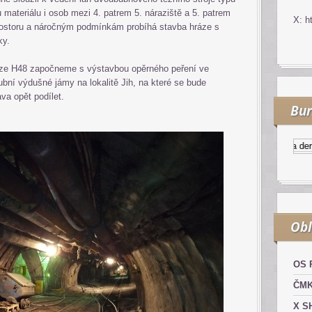
u materiálu i osob mezi 4. patrem 5. náraziště a 5. patrem
X: h
prostoru a náročným podmínkám probíhá stavba hráze s
ky.
áze H48 započneme s výstavbou opěrného peření ve
bní výdušné jámy na lokalitě Jih, na které se bude
a opět podílet.
Bur
Kurzy.cz
Komodity a derivát
Obl
OS 
ČM
X S