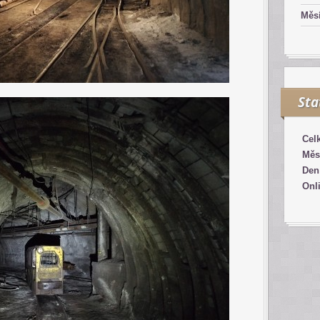
Měsí
Sta
Cel
Měs
Den
Onl