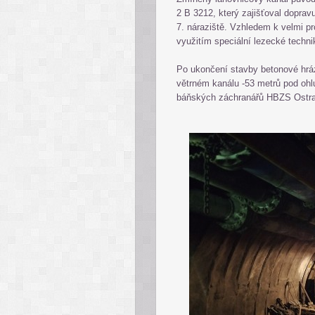
2 B 3212, který zajišťoval doprav
7. náraziště. Vzhledem k velmi 
využitím speciální lezecké techni
Po ukončení stavby betonové hr
větrném kanálu -53 metrů pod ohlu
báňských záchranářů HBZS Ostrav