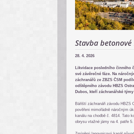
Stavba betonové 
28. 4. 2026
Likvidace posledního činného 
své závěrečné fáze. Na náročn
záchranářů ze ZBZS ČSM podíle
odštěpného závodu HBZS Ostrava
Dubos, kteří záchranářské týmy
Báňští záchranáři závodu HBZS Ost
pověřeni mimořádně náročným úk
kanálu na chodbě č. 4814. Tato ko
obrysu vtažné jámy na 4. patře 5.
Zmíněný lanovnicový kanál původn