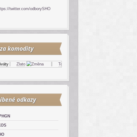
ttps://twitter.com/odborySHO
za komodity
y
Zlato
Topný olej
Zemní plyn
íbené odkazy
PHGN
KOS
HO