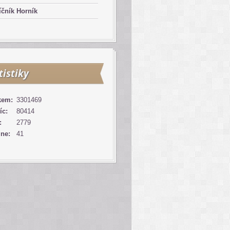
čník Horník
tistiky
kem:
3301469
íc:
80414
:
2779
ine:
41