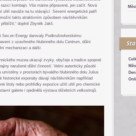
azicí kombajn. Vše máme připravené, jen začít. Nová
Měsí
 uhlí naváže na tu stávající. Severní energetické patří
umožní takto atraktivním způsobem návštěvníkům
přiblížit,“ doplnil Zbyněk Jakš.
sti Sev.en Energy darovaly Podkrušnohorskému
avení z uzavřeného hlubinného dolu Centrum, důlní
Sta
lní mechanizaci a další.
Cel
nického muzea ukazují zvyky, obyčeje a tradice spojené
Měs
jiny narušené důlní činností. Velmi autenticky působí
u umístěny v prostorách bývalého hlubinného dolu Julius
Den
né historické exponáty dávají návštěvníkům například
Onl
né štoly nebo prohlídky expozice užití uhlí pro chemické
tavní galerie i ojedinělá výstava těžebních velkostrojů.