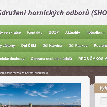
Sdružení hornických odborů (SHO
ty ve zkratce
Kontakty
BOZP
Aktuality
Fotoalbum
y zákony
Důl ČSM
Důl Karviná
Důl Paskov
Povrcho
nické důchody
Ochrana osobních údajů
RROS ČMKOS 
 hornického muzea ze Severní energetické
Vyh