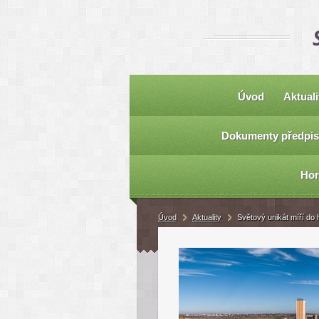
Úvod
Aktuali
Dokumenty předpis
Hor
Úvod
Aktuality
Světový unikát míří do