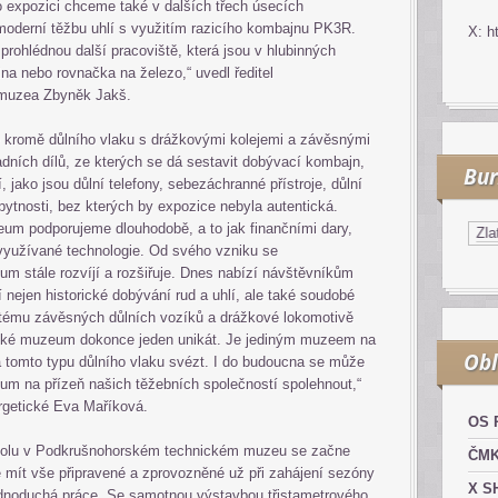
o expozici chceme také v dalších třech úsecích
moderní těžbu uhlí s využitím razicího kombajnu PK3R.
X: h
 prohlédnou další pracoviště, která jsou v hlubinných
na nebo rovnačka na železo,“ uvedl ředitel
muzea Zbyněk Jakš.
 kromě důlního vlaku s drážkovými kolejemi a závěsnými
dních dílů, ze kterých se dá sestavit dobývací kombajn,
Bur
, jako jsou důlní telefony, sebezáchranné přístroje, důlní
zbytnosti, bez kterých by expozice nebyla autentická.
um podporujeme dlouhodobě, a to jak finančními dary,
Kurzy.cz
Komodity a deriváty
Zlato
využívané technologie. Od svého vzniku se
 stále rozvíjí a rozšiřuje. Dnes nabízí návštěvníkům
jí nejen historické dobývání rud a uhlí, ale také soudobé
tému závěsných důlních vozíků a drážkové lokomotivě
cké muzeum dokonce jeden unikát. Je jediným muzeem na
Obl
 tomto typu důlního vlaku svézt. I do budoucna se může
m na přízeň našich těžebních společností spolehnout,“
rgetické Eva Maříková.
OS 
dolu v Podkrušnohorském technickém muzeu se začne
ČM
 mít vše připravené a zprovozněné už při zahájení sezóny
X S
jednoduchá práce. Se samotnou výstavbou třistametrového