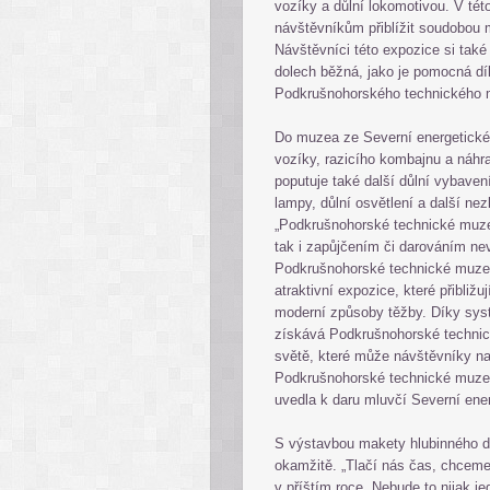
vozíky a důlní lokomotivou. V tét
návštěvníkům přiblížit soudobou 
Návštěvníci této expozice si také
dolech běžná, jako je pomocná díl
Podkrušnohorského technického 
Do muzea ze Severní energetické
vozíky, razicího kombajnu a náhra
poputuje také další důlní vybavení
lampy, důlní osvětlení a další ne
„Podkrušnohorské technické muze
tak i zapůjčením či darováním ne
Podkrušnohorské technické muzeum
atraktivní expozice, které přibližu
moderní způsoby těžby. Díky sys
získává Podkrušnohorské techni
světě, které může návštěvníky na
Podkrušnohorské technické muzeu
uvedla k daru mluvčí Severní ene
S výstavbou makety hlubinného 
okamžitě. „Tlačí nás čas, chceme
v příštím roce. Nebude to nijak 