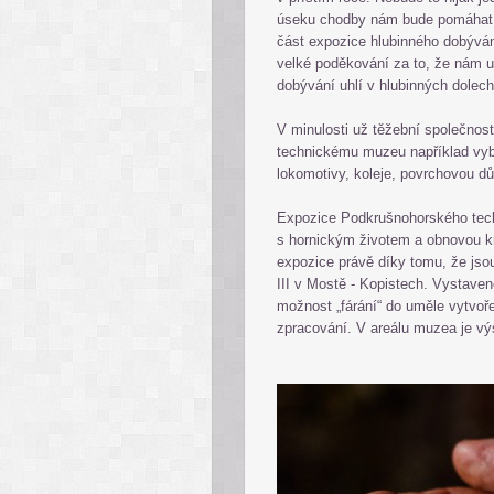
úseku chodby nám bude pomáhat r
část expozice hlubinného dobývání
velké poděkování za to, že nám 
dobývání uhlí v hlubinných dolech 
V minulosti už těžební společno
technickému muzeu například vyb
lokomotivy, koleje, povrchovou dů
Expozice Podkrušnohorského tech
s hornickým životem a obnovou kra
expozice právě díky tomu, že jso
III v Mostě - Kopistech. Vystave
možnost „fárání“ do uměle vytvoře
zpracování. V areálu muzea je výs