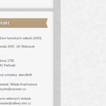
takt
žení hornických odborů (SHO)
seda SHO: Jiří Waloszek
O
šova 1756
41 Petřvald
vá schránka: dwm3kh8
etariát: Milada Kračmarová
orysho@seznam.cz
vce webových stránek:
master@odbory-sho.cz