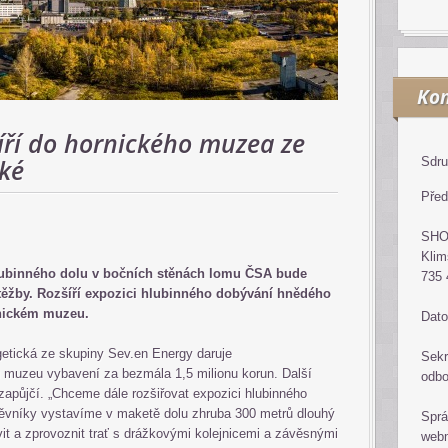
Kon
íří do hornického muzea ze
cké
Sdru
Před
SH
Klim
hlubinného dolu v bočních stěnách lomu ČSA bude
735 
 těžby. Rozšíří expozici hlubinného dobývání hnědého
nickém muzeu.
Dato
etická ze skupiny Sev.en Energy daruje
Sekr
muzeu vybavení za bezmála 1,5 milionu korun. Další
odb
zapůjčí. „Chceme dále rozšiřovat expozici hlubinného
těvníky vystavíme v maketě dolu zhruba 300 metrů dlouhý
Sprá
it a zprovoznit trať s drážkovými kolejnicemi a závěsnými
web