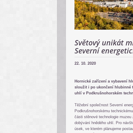
Světový unikát m
Severní energeti
22. 10. 2020
Hornické zařízení a vybavení 
sloužit i po ukončení hlubinné
uhlí v Podkrušnohorském tech
Těžební společnost Severní energ
Podkrušnohorskému technickému 
části stěnové technologie muzeu 
dobývání hnědého uhlí. Pro návš
úsek, ve kterém plánujeme postav