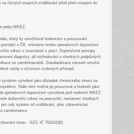
 na různých stupních vzdělávání ještě před vstupem do
na
webu NIKEZ.
riálu, který by umožňoval hodnocení a posuzování
 povolání v ČR, vnímáme tvorbu operativních doporučení
vního zdraví v souvislosti s prací. Doporučené postupy
anovení diagnózy, při rozhodování o vhodných podpůrných
unikace se zaměstnavateli. Standardizace zároveň umožní
pětné vazby o účinnosti zvolených přístupů.
syndrom vyhoření jako důsledek chronického stresu na
 republice. Stále není možné jej posuzovat a hodnotit jako
da operativních doporučení vytvořená pod vedením NIKEZ
oře duševního zdraví na pracovišti, nastavení vhodných
 pro celý systém od vzdělávání, přes zdravotnické
e a zaměstnance.
dravotní ústav - SZÚ, IČ 75010330).