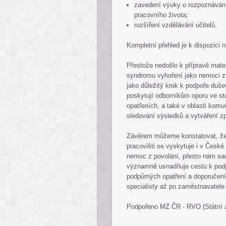
zavedení výuky o rozpoznávání
pracovního života;
rozšíření vzdělávání učitelů.
Kompletní přehled je k dispozici 
Přestože nedošlo k přípravě mate
syndromu vyhoření jako nemoci z
jako důležitý krok k podpoře duše
poskytují odborníkům oporu ve st
opatřeních, a také v oblasti kom
sledování výsledků a vytváření z
Závěrem můžeme konstatovat, že 
pracovišti se vyskytuje i v České
nemoc z povolání, přesto nám sa
významně usnadňuje cestu k podp
podpůrných opatření a doporučení
specialisty až po zaměstnavatel
Podpořeno MZ ČR - RVO (Státní z