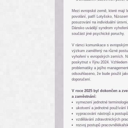
Mezi evropské země, které mají l
povolání, patří Lotyšsko, Nizoze
posuzování na individuální úrovni
Dánsko uvádějí syndrom vyhoření
součást jiné psychické poruchy.
V rámci komunikace s evropskými 
výzkum zaměřený na různé postupy
vyhoření v evropských zemích. N
poskytnut v říjnu 2024. Vzhledem 
problematiky a jejího managemen
odsouhlaseno, že bude použit ja
doporučení.
V roce 2025 byl dokončen a zv
a zaměstnání:
vymezení jednotné terminologie
ukotvení a jednotné používání 
vypracování nástrojů a postup
vzdělávání zdravotnických pra
rozvoj postupů pracovnělékařsk