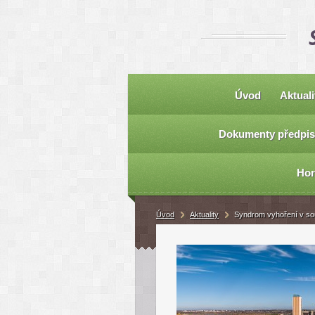
Úvod
Aktuali
Dokumenty předpis
Hor
Úvod
Aktuality
Syndrom vyhoření v souv