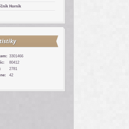
čník Horník
tistiky
kem:
3301466
íc:
80412
:
2781
ine:
42