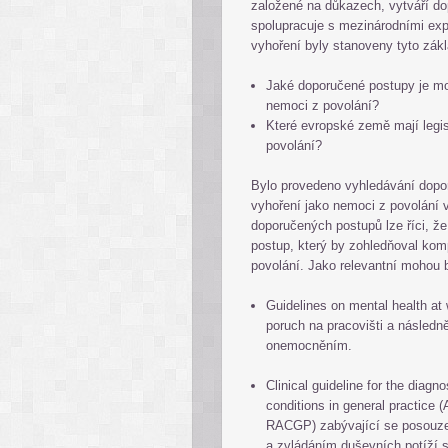
založené na důkazech, vytváří dop
spolupracuje s mezinárodními exp
vyhoření byly stanoveny tyto zákl
Jaké doporučené postupy je mo
nemoci z povolání?
Které evropské země mají legi
povolání?
Bylo provedeno vyhledávání dopo
vyhoření jako nemoci z povolání 
doporučených postupů lze říci, ž
postup, který by zohledňoval ko
povolání. Jako relevantní mohou b
Guidelines on mental health a
poruch na pracovišti a násled
onemocněním.
Clinical guideline for the diag
conditions in general practice 
RACGP) zabývající se posouzen
a zvládáním duševních potíží s