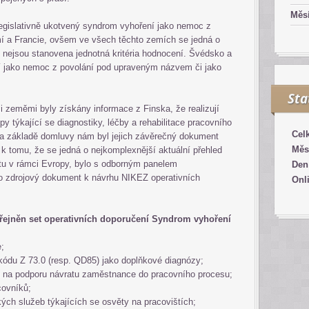
Měsí
egislativně ukotvený syndrom vyhoření jako nemoc z
mí a Francie, ovšem ve všech těchto zemích se jedná o
, nejsou stanovena jednotná kritéria hodnocení. Švédsko a
 jako nemoc z povolání pod upraveným názvem či jako
Sta
zeměmi byly získány informace z Finska, že realizují
 týkající se diagnostiky, léčby a rehabilitace pracovního
Cel
a základě domluvy nám byl jejich závěrečný dokument
Měs
k tomu, že se jedná o nejkomplexnější aktuální přehled
tu v rámci Evropy, bylo s odborným panelem
Den
ko zdrojový dokument k návrhu NIKEZ operativních
Onl
eřejněn set operativních doporučení Syndrom vyhoření
;
kódu Z 73.0 (resp. QD85) jako doplňkové diagnózy;
ů na podporu návratu zaměstnance do pracovního procesu;
covníků;
ých služeb týkajících se osvěty na pracovištích;