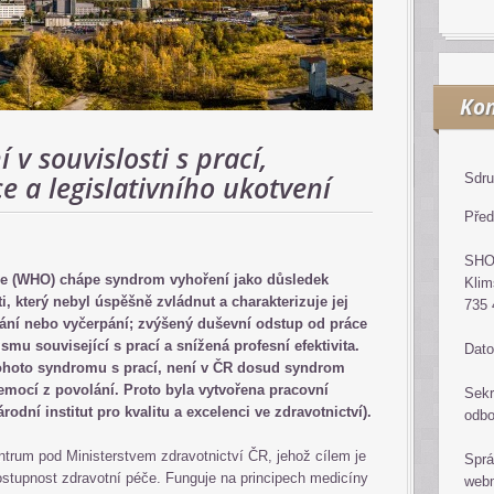
Kon
v souvislosti s prací,
 a legislativního ukotvení
Sdru
Před
SH
ce (WHO) chápe syndrom vyhoření jako důsledek
Klim
i, který nebyl úspěšně zvládnut a charakterizuje jej
735 
ání nebo vyčerpání; zvýšený duševní odstup od práce
mu související s prací a snížená profesní efektivita.
Dato
tohoto syndromu s prací, není v ČR dosud syndrom
mocí z povolání. Proto byla vytvořena pracovní
Sekr
dní institut pro kvalitu a excelenci ve zdravotnictví).
odb
trum pod Ministerstvem zdravotnictví ČR, jehož cílem je
Sprá
ostupnost zdravotní péče. Funguje na principech medicíny
web