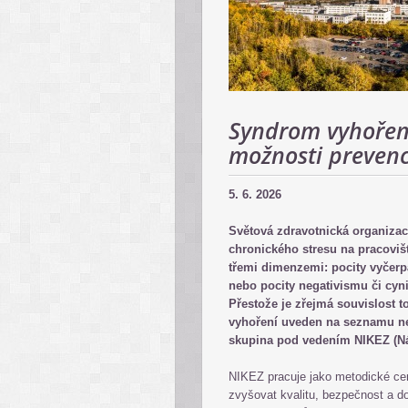
Syndrom vyhoření 
možnosti prevence
5. 6. 2026
Světová zdravotnická organiza
chronického stresu na pracovišt
třemi dimenzemi: pocity vyčerp
nebo pocity negativismu či cynis
Přestože je zřejmá souvislost 
vyhoření uveden na seznamu ne
skupina pod vedením NIKEZ (Náro
NIKEZ pracuje jako metodické cen
zvyšovat kvalitu, bezpečnost a d