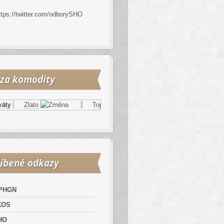
ttps://twitter.com/odborySHO
za komodity
Zlato
Topný olej
Zemní plyn
íbené odkazy
PHGN
KOS
HO