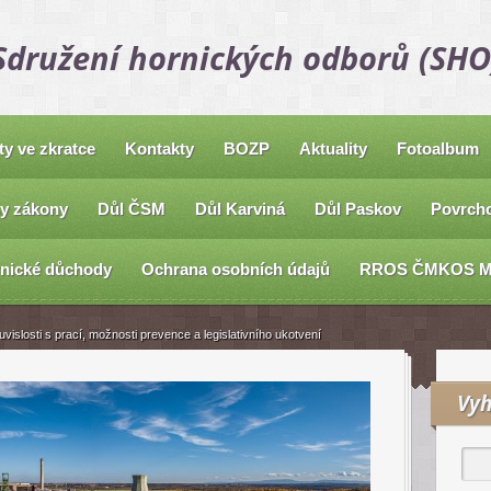
Sdružení hornických odborů (SHO
ty ve zkratce
Kontakty
BOZP
Aktuality
Fotoalbum
y zákony
Důl ČSM
Důl Karviná
Důl Paskov
Povrcho
nické důchody
Ochrana osobních údajů
RROS ČMKOS 
islosti s prací, možnosti prevence a legislativního ukotvení
Vyh