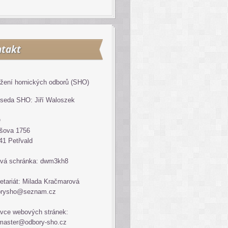
takt
žení hornických odborů (SHO)
seda SHO: Jiří Waloszek
O
šova 1756
41 Petřvald
vá schránka: dwm3kh8
etariát: Milada Kračmarová
orysho@seznam.cz
vce webových stránek:
master@odbory-sho.cz