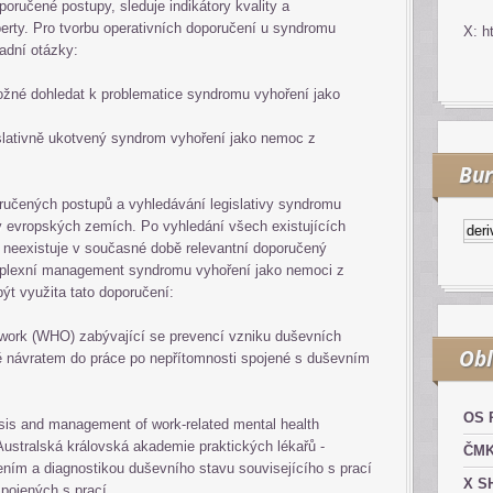
oručené postupy, sleduje indikátory kvality a
erty. Pro tvorbu operativních doporučení u syndromu
X: h
adní otázky:
žné dohledat k problematice syndromu vyhoření jako
slativně ukotvený syndrom vyhoření jako nemoc z
Bur
ručených postupů a vyhledávání legislativy syndromu
v evropských zemích. Po vyhledání všech existujících
Kurzy.cz
Komodity a deriváty
e neexistuje v současné době relevantní doporučený
mplexní management syndromu vyhoření jako nemoci z
ýt využita tato doporučení:
t work (WHO) zabývající se prevencí vzniku duševních
Obl
ně návratem do práce po nepřítomnosti spojené s duševním
OS 
nosis and management of work-related mental health
(Australská královská akademie praktických lékařů -
ČM
ím a diagnostikou duševního stavu souvisejícího s prací
X S
pojených s prací.