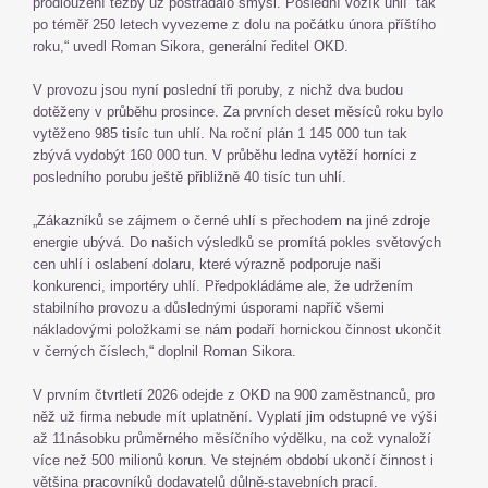
prodloužení těžby už postrádalo smysl. Poslední vozík uhlí tak
po téměř 250 letech vyvezeme z dolu na počátku února příštího
roku,“ uvedl Roman Sikora, generální ředitel OKD.
V provozu jsou nyní poslední tři poruby, z nichž dva budou
dotěženy v průběhu prosince. Za prvních deset měsíců roku bylo
vytěženo 985 tisíc tun uhlí. Na roční plán 1 145 000 tun tak
zbývá vydobýt 160 000 tun. V průběhu ledna vytěží horníci z
posledního porubu ještě přibližně 40 tisíc tun uhlí.
„Zákazníků se zájmem o černé uhlí s přechodem na jiné zdroje
energie ubývá. Do našich výsledků se promítá pokles světových
cen uhlí i oslabení dolaru, které výrazně podporuje naši
konkurenci, importéry uhlí. Předpokládáme ale, že udržením
stabilního provozu a důslednými úsporami napříč všemi
nákladovými položkami se nám podaří hornickou činnost ukončit
v černých číslech,“ doplnil Roman Sikora.
V prvním čtvrtletí 2026 odejde z OKD na 900 zaměstnanců, pro
něž už firma nebude mít uplatnění. Vyplatí jim odstupné ve výši
až 11násobku průměrného měsíčního výdělku, na což vynaloží
více než 500 milionů korun. Ve stejném období ukončí činnost i
většina pracovníků dodavatelů důlně-stavebních prací.