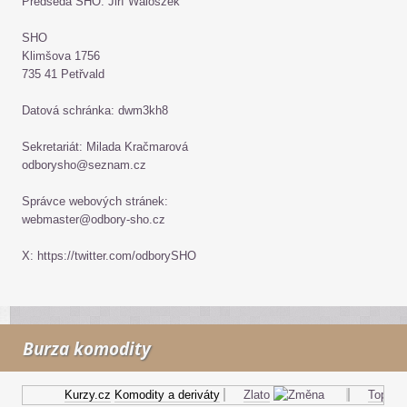
Předseda SHO: Jiří Waloszek
SHO
Klimšova 1756
735 41 Petřvald
Datová schránka: dwm3kh8
Sekretariát: Milada Kračmarová
odborysho@seznam.cz
Správce webových stránek:
webmaster@odbory-sho.cz
X: https://twitter.com/odborySHO
Burza komodity
Kurzy.cz
Komodity a deriváty
Zlato
Topný ol