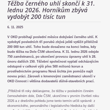
Těžba černého uhlí skončí k 31.
lednu 2026. Horníkům zbývá
vydobýt 200 tisíc tun
6. 11. 2025
V OKD probíhají poslední měsíce dobývání černého uhlí. K
vydobytí posledních tří porubů zbývá ještě vytěžit přibližně
200 000 tun uhlí. Toho bude dosaženo na konci ledna, kdy
bude těžba na Dole ČSM ukončena. K 31. lednu 2026 odejde
750 zaměstnanců, po ukončení provozu úpravny uhlí k 28.
únoru dalších 150. Těžební společnost vyplatí odcházejícím
odstupné v celkové výši přes 500 milionů korun a
prostřednictvím programu Nová šichta jim pomůže najít
novou práci. Zároveň s kmenovými zaměstnanci ukončí v
OKD činnost i většina dodavatelů důlně-stavebních prací.
„Přibližně tři roky deklarujeme, že těžbu v posledním činném
černouhelném dole, Dole ČSM, ukončíme v prvním čtvrtletí roku
2026 a z dnešního pohledu jsme tento termín určili správně: z
ekonomického, personálního i legislativního hlediska by další