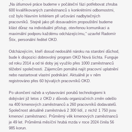
„Na útlumové práce budeme v počáteční fázi potřebovat zhruba
600 kvalifikovaných zaměstnanců s konkrétními odbornostmi,
což bylo hlavním kritériem při určování nadbytečných
pracovníků. Stejně jako při dosavadním propouštění budeme
klást důraz na individuální přístup, otevřenou komunikaci a
maximální podporu každému odcházejícímu,“ uzavřel Radomír
Štix, personální ředitel OKD.
Odcházejícím, kteří dosud nedosáhli nároku na starobní důchod,
bude k dispozici dobrovolný program OKD Nová šichta. Funguje
od roku 2014 a od té doby jej využilo přes 1000 zaměstnanců
těžební společnosti. Zájemcům pomáhá najít pracovní uplatnění
nebo nastartovat vlastní podnikání. Aktuálně je v něm
registrováno přes 60 bývalých pracovníků OKD.
Po ukončení ražeb a vybavování porubů technologiemi k
dobývání již letos z OKD z důvodu organizačních změn odešlo
na 400 kmenových zaměstnanců a 260 pracovníků dodavatelů.
Společnost aktuálně zaměstnává 2 300 lidí, z nichž 1 750 jsou
kmenoví zaměstnanci. Průměrný věk kmenových zaměstnanců
je 49 let. Průměrná měsíční hrubá mzda v roce 2024 činila 56
985 korun.