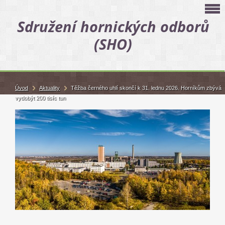
Sdružení hornických odborů
(SHO)
Úvod
Aktuality
Těžba černého uhlí skončí k 31. lednu 2026. Horníkům zbývá
vydobýt 200 tisíc tun