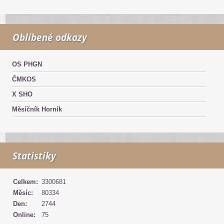
Oblíbené odkazy
OS PHGN
ČMKOS
X SHO
Měsíčník Horník
Statistiky
Celkem:
3300681
Měsíc:
80334
Den:
2744
Online:
75