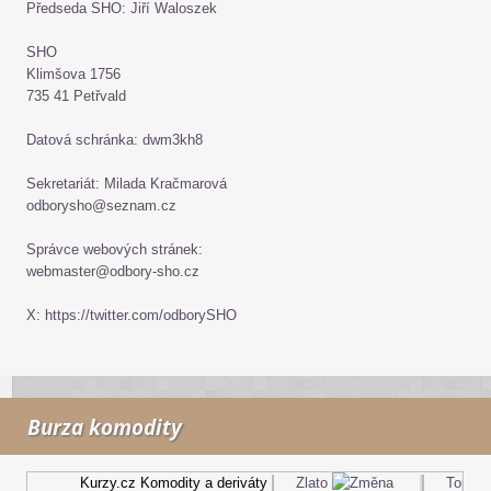
Předseda SHO: Jiří Waloszek
SHO
Klimšova 1756
735 41 Petřvald
Datová schránka: dwm3kh8
Sekretariát: Milada Kračmarová
odborysho@seznam.cz
Správce webových stránek:
webmaster@odbory-sho.cz
X: https://twitter.com/odborySHO
Burza komodity
Kurzy.cz
Komodity a deriváty
Zlato
Topný ol