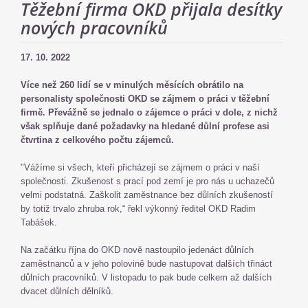
Těžební firma OKD přijala desítky
nových pracovníků
17. 10. 2022
Více než 260 lidí se v minulých měsících obrátilo na
personalisty společnosti OKD se zájmem o práci v těžební
firmě. Převážně se jednalo o zájemce o práci v dole, z nichž
však splňuje dané požadavky na hledané důlní profese asi
čtvrtina z celkového počtu zájemců.
"Vážíme si všech, kteří přicházejí se zájmem o práci v naší
společnosti. Zkušenost s prací pod zemí je pro nás u uchazečů
velmi podstatná. Zaškolit zaměstnance bez důlních zkušeností
by totiž trvalo zhruba rok,“ řekl výkonný ředitel OKD Radim
Tabášek.
Na začátku října do OKD nově nastoupilo jedenáct důlních
zaměstnanců a v jeho polovině bude nastupovat dalších třináct
důlních pracovníků. V listopadu to pak bude celkem až dalších
dvacet důlních dělníků.