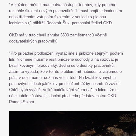
"V každém měsíci máme dva nástupní termíny, kdy probíhá
rozsáhlé školení nových pracovníků. Ti musí projít jednodenním
nebo třídenním vstupním školením v souladu s platnou
legislativou," přiblížil Radomír Štix, personální ředitel OKD.
OKD má v tuto chvíli zhruba 3300 zaměstnanců včetně
dodavatelských pracovníků.
"Pro případné prodloužení vystačíme s přibližně stejným počtem
lidí. Nicméně musíme řešit přirozené odchody a nahrazovat je
kvalifikovanými pracovníky. Jedná se o desítky pracovníků.
Zatím to vypadá, že v tomto problém mít nebudeme. Zájemce o
práci v dole máme, což nás velmi těší. Na kvalifikovaných a
pracovitých lidech jakékoliv prodloužení těžby nesmírně závisí.
Chtěl bych vyjádřit velké poděkování všem našim lidem, že s
námi i dále zůstávají," doplnil předseda představenstva OKD
Roman Sikora.