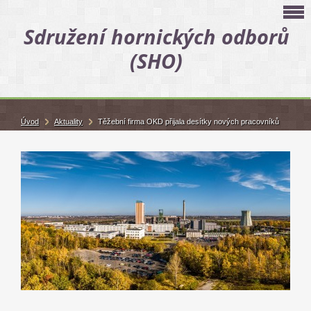
Sdružení hornických odborů
(SHO)
Úvod
Aktuality
Těžební firma OKD přijala desítky nových pracovníků