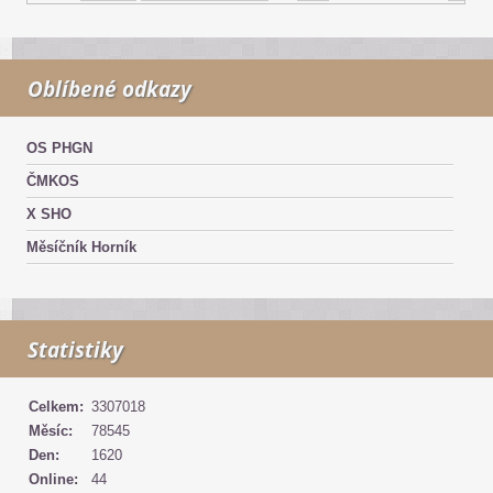
Oblíbené odkazy
OS PHGN
ČMKOS
X SHO
Měsíčník Horník
Statistiky
Celkem:
3307018
Měsíc:
78545
Den:
1620
Online:
44