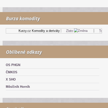
Burza komodity
Kurzy.cz
Komodity a deriváty
Zlato
Topný o
Oblíbené odkazy
OS PHGN
ČMKOS
X SHO
Měsíčník Horník