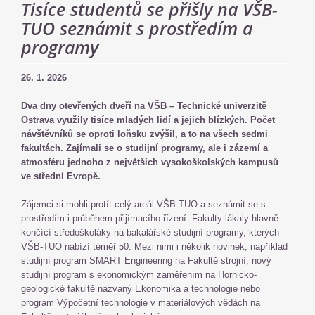
Tisíce studentů se přišly na VŠB-
TUO seznámit s prostředím a
programy
26. 1. 2026
Dva dny otevřených dveří na VŠB – Technické univerzitě
Ostrava využily tisíce mladých lidí a jejich blízkých. Počet
návštěvníků se oproti loňsku zvýšil, a to na všech sedmi
fakultách. Zajímali se o studijní programy, ale i zázemí a
atmosféru jednoho z největších vysokoškolských kampusů
ve střední Evropě.
Zájemci si mohli protít celý areál VŠB-TUO a seznámit se s
prostředím i průběhem přijímacího řízení. Fakulty lákaly hlavně
končící středoškoláky na bakalářské studijní programy, kterých
VŠB-TUO nabízí téměř 50. Mezi nimi i několik novinek, například
studijní program SMART Engineering na Fakultě strojní, nový
studijní program s ekonomickým zaměřením na Hornicko-
geologické fakultě nazvaný Ekonomika a technologie nebo
program Výpočetní technologie v materiálových vědách na