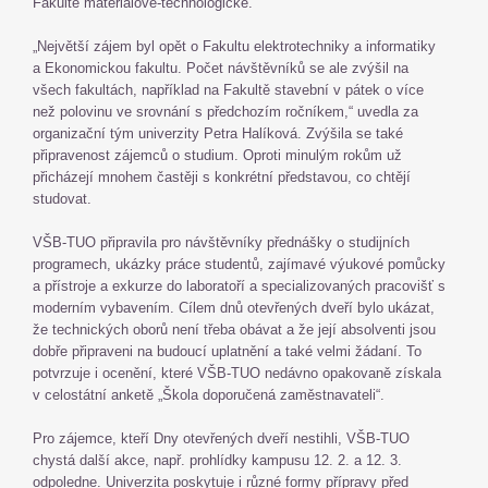
Fakultě materiálově-technologické.
„Největší zájem byl opět o Fakultu elektrotechniky a informatiky
a Ekonomickou fakultu. Počet návštěvníků se ale zvýšil na
všech fakultách, například na Fakultě stavební v pátek o více
než polovinu ve srovnání s předchozím ročníkem,“ uvedla za
organizační tým univerzity Petra Halíková. Zvýšila se také
připravenost zájemců o studium. Oproti minulým rokům už
přicházejí mnohem častěji s konkrétní představou, co chtějí
studovat.
VŠB-TUO připravila pro návštěvníky přednášky o studijních
programech, ukázky práce studentů, zajímavé výukové pomůcky
a přístroje a exkurze do laboratoří a specializovaných pracovišť s
moderním vybavením. Cílem dnů otevřených dveří bylo ukázat,
že technických oborů není třeba obávat a že její absolventi jsou
dobře připraveni na budoucí uplatnění a také velmi žádaní. To
potvrzuje i ocenění, které VŠB-TUO nedávno opakovaně získala
v celostátní anketě „Škola doporučená zaměstnavateli“.
Pro zájemce, kteří Dny otevřených dveří nestihli, VŠB-TUO
chystá další akce, např. prohlídky kampusu 12. 2. a 12. 3.
odpoledne. Univerzita poskytuje i různé formy přípravy před