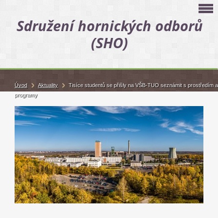
Sdružení hornických odborů
(SHO)
Úvod
Aktuality
Tisíce studentů se přišly na VŠB-TUO seznámit s prostředím a
programy