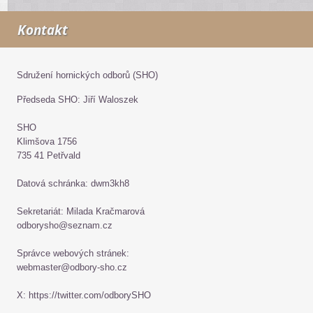
Kontakt
Sdružení hornických odborů (SHO)
Předseda SHO: Jiří Waloszek
SHO
Klimšova 1756
735 41 Petřvald
Datová schránka: dwm3kh8
Sekretariát: Milada Kračmarová
odborysho@seznam.cz
Správce webových stránek:
webmaster@odbory-sho.cz
X: https://twitter.com/odborySHO